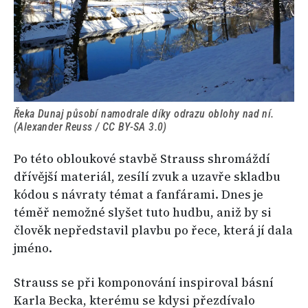
Řeka Dunaj působí namodrale díky odrazu oblohy nad ní.
(Alexander Reuss / CC BY-SA 3.0)
Po této obloukové stavbě Strauss shromáždí
dřívější materiál, zesílí zvuk a uzavře skladbu
kódou s návraty témat a fanfárami. Dnes je
téměř nemožné slyšet tuto hudbu, aniž by si
člověk nepředstavil plavbu po řece, která jí dala
jméno.
Strauss se při komponování inspiroval básní
Karla Becka, kterému se kdysi přezdívalo