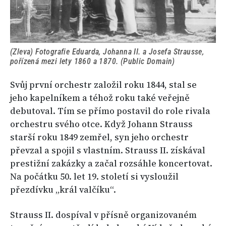
(Zleva) Fotografie Eduarda, Johanna II. a Josefa Strausse,
pořízená mezi lety 1860 a 1870. (Public Domain)
Svůj první orchestr založil roku 1844, stal se
jeho kapelníkem a téhož roku také veřejně
debutoval. Tím se přímo postavil do role rivala
orchestru svého otce. Když Johann Strauss
starší roku 1849 zemřel, syn jeho orchestr
převzal a spojil s vlastním. Strauss II. získával
prestižní zakázky a začal rozsáhle koncertovat.
Na počátku 50. let 19. století si vysloužil
přezdívku „král valčíku“.
Strauss II. dospíval v přísně organizovaném