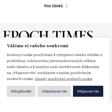
Více článků
Vážíme si vašeho soukromí
O NÁS
REDAKCE
PŘEDPLATNÉ
PODPORA
Soubory cookie používáme k vylepšení vašeho zážitku z
DARUJTE
KONTAKT
TISKOVÉ ZPRÁVY
GDPR
prohlížení, zobrazování personalizovaných reklam
nebo obsahu a k analýze naší návštěvnosti. Kliknutím
OBCHODNÍ PODMÍNKY
na „Přijmout vše“ souhlasíte s naším používáním
souborů cookie.
Zásady používání souborů cookie
Copyright Epoch Times ČR © 2000-2026
Přizpůsobit
Odmítnout vše
Přijmout vše
Všechna práva vyhrazena. Publikování nebo další šíření zpráv a fotografií ze zdrojů
Profimedia, Getty Images a Envato je bez předchozího písemného souhlasu těchto
agentur porušením autorského zákona.