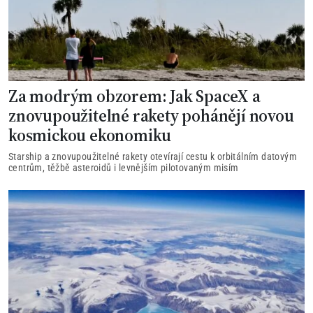
Za modrým obzorem: Jak SpaceX a
znovupoužitelné rakety pohánějí novou
kosmickou ekonomiku
Starship a znovupoužitelné rakety otevírají cestu k orbitálním datovým
centrům, těžbě asteroidů i levnějším pilotovaným misím