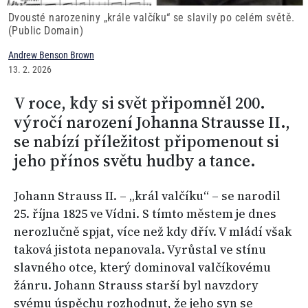
Dvousté narozeniny „krále valčíku“ se slavily po celém světě.
(Public Domain)
Andrew Benson Brown
13. 2. 2026
V roce, kdy si svět připomněl 200.
výročí narození Johanna Strausse II.,
se nabízí příležitost připomenout si
jeho přínos světu hudby a tance.
Johann Strauss II. – „král valčíku“ – se narodil
25. října 1825 ve Vídni. S tímto městem je dnes
nerozlučně spjat, více než kdy dřív. V mládí však
taková jistota nepanovala. Vyrůstal ve stínu
slavného otce, který dominoval valčíkovému
žánru. Johann Strauss starší byl navzdory
svému úspěchu rozhodnut, že jeho syn se