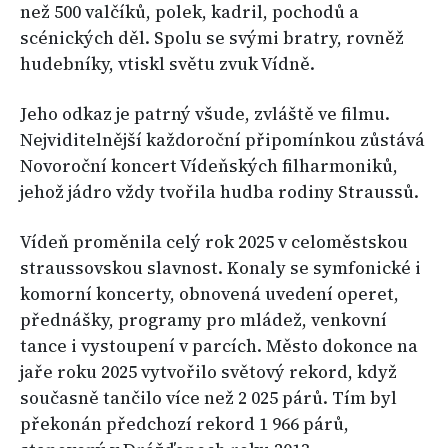
než 500 valčíků, polek, kadril, pochodů a
scénických děl. Spolu se svými bratry, rovněž
hudebníky, vtiskl světu zvuk Vídně.
Jeho odkaz je patrný všude, zvláště ve filmu.
Nejviditelnější každoroční připomínkou zůstává
Novoroční koncert Vídeňských filharmoniků,
jehož jádro vždy tvořila hudba rodiny Straussů.
Vídeň proměnila celý rok 2025 v celoměstskou
straussovskou slavnost. Konaly se symfonické i
komorní koncerty, obnovená uvedení operet,
přednášky, programy pro mládež, venkovní
tance i vystoupení v parcích. Město dokonce na
jaře roku 2025 vytvořilo světový rekord, když
současně tančilo více než 2 025 párů. Tím byl
překonán předchozí rekord 1 966 párů,