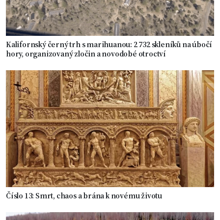
Kalifornský černý trh s marihuanou: 2 732 skleníků na úbočí
hory, organizovaný zločin a novodobé otroctví
Číslo 13: Smrt, chaos a brána k novému životu