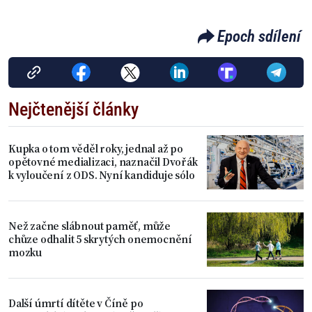
Epoch sdílení
Nejčtenější články
Kupka o tom věděl roky, jednal až po
opětovné medializaci, naznačil Dvořák
k vyloučení z ODS. Nyní kandiduje sólo
Než začne slábnout paměť, může
chůze odhalit 5 skrytých onemocnění
mozku
Další úmrtí dítěte v Číně po