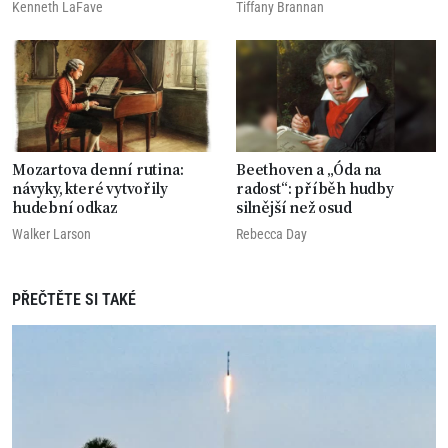
Kenneth LaFave
Tiffany Brannan
Mozartova denní rutina:
Beethoven a „Óda na
návyky, které vytvořily
radost“: příběh hudby
hudební odkaz
silnější než osud
Walker Larson
Rebecca Day
PŘEČTĚTE SI TAKÉ