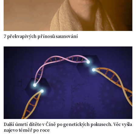
7 překvapivých přínosů saunování
Další úmrtí dítěte v Číně po genetických pokusech. Věc vyšla
najevo téměř po roce