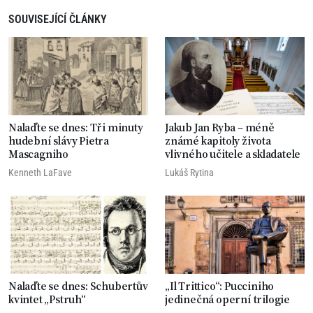
SOUVISEJÍCÍ ČLÁNKY
Nalaďte se dnes: Tři minuty
Jakub Jan Ryba – méně
hudební slávy Pietra
známé kapitoly života
Mascagniho
vlivného učitele a skladatele
Kenneth LaFave
Lukáš Rytina
Nalaďte se dnes: Schubertův
„Il Trittico“: Pucciniho
kvintet „Pstruh“
jedinečná operní trilogie