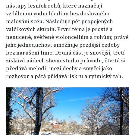
nástupy lesních rohů, které naznačují
vzdálenou vodní hladinu bez doslovného
malování scén. Následuje pět propojených
valčíkových skupin. První téma je prosté a
nenucené, svěřené violoncellům a rohům; právě
jeho jednoduchost umožňuje pozdější ozdoby
bez narušení linie. Druhá část je snovější, třetí
získává nádech slavnostního průvodu, čtvrtá si
předává melodii mezi dechy a smyčci jako
rozhovor a pátá přidává jiskru a rytmický tah.