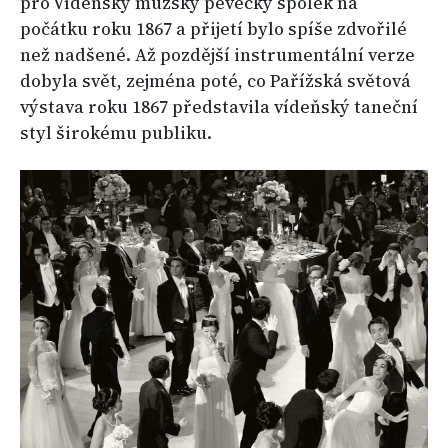
pro Vídeňský mužský pěvecký spolek na
počátku roku 1867 a přijetí bylo spíše zdvořilé
než nadšené. Až pozdější instrumentální verze
dobyla svět, zejména poté, co Pařížská světová
výstava roku 1867 představila vídeňský taneční
styl širokému publiku.