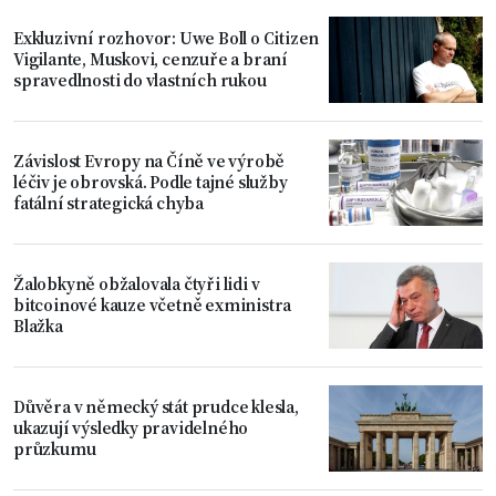
Exkluzivní rozhovor: Uwe Boll o Citizen
Vigilante, Muskovi, cenzuře a braní
spravedlnosti do vlastních rukou
Závislost Evropy na Číně ve výrobě
léčiv je obrovská. Podle tajné služby
fatální strategická chyba
Žalobkyně obžalovala čtyři lidi v
bitcoinové kauze včetně exministra
Blažka
Důvěra v německý stát prudce klesla,
ukazují výsledky pravidelného
průzkumu