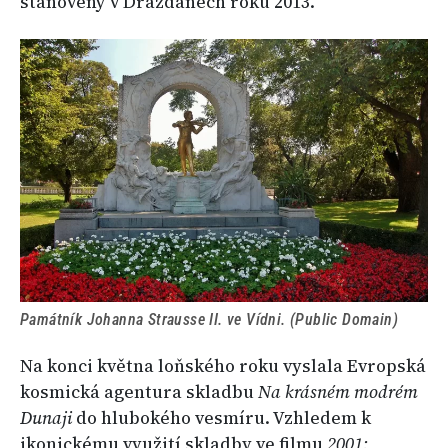
stanovený v Drážďanech roku 2013.
Památník Johanna Strausse II. ve Vídni. (Public Domain)
Na konci května loňského roku vyslala Evropská
kosmická agentura skladbu
Na krásném modrém
Dunaji
do hlubokého vesmíru. Vzhledem k
ikonickému využití skladby ve filmu
2001: