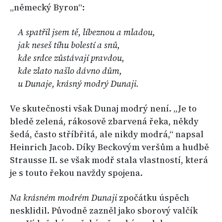
„německý Byron“:
A spatřil jsem tě, líbeznou a mladou,
jak neseš tíhu bolestí a snů,
kde srdce zůstávají pravdou,
kde zlato našlo dávno dům,
u Dunaje, krásný modrý Dunaji.
Ve skutečnosti však Dunaj modrý není. „Je to
bledě zelená, rákosově zbarvená řeka, někdy
šedá, často stříbřitá, ale nikdy modrá,“ napsal
Heinrich Jacob. Díky Beckovým veršům a hudbě
Strausse II. se však modř stala vlastností, která
je s touto řekou navždy spojena.
Na krásném modrém Dunaji
zpočátku úspěch
nesklidil. Původně zazněl jako sborový valčík