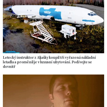
Letecký instruktor z Aljašky koupil tři vyřazená nákladní
letadla a proměnil je v luxusní ubytování. Podívejte se
dovnitř