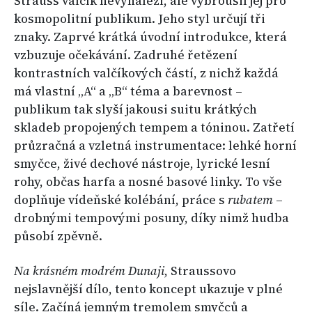
Strauss valčík nevynalezl, ale vybrousil jej pro
kosmopolitní publikum. Jeho styl určují tři
znaky. Zaprvé krátká úvodní introdukce, která
vzbuzuje očekávání. Zadruhé řetězení
kontrastních valčíkových částí, z nichž každá
má vlastní „A“ a „B“ téma a barevnost –
publikum tak slyší jakousi suitu krátkých
skladeb propojených tempem a tóninou. Zatřetí
průzračná a vzletná instrumentace: lehké horní
smyčce, živé dechové nástroje, lyrické lesní
rohy, občas harfa a nosné basové linky. To vše
doplňuje vídeňské kolébání, práce s
rubatem
–
drobnými tempovými posuny, díky nimž hudba
působí zpěvně.
Na krásném modrém Dunaji
, Straussovo
nejslavnější dílo, tento koncept ukazuje v plné
síle. Začíná jemným tremolem smyčců a