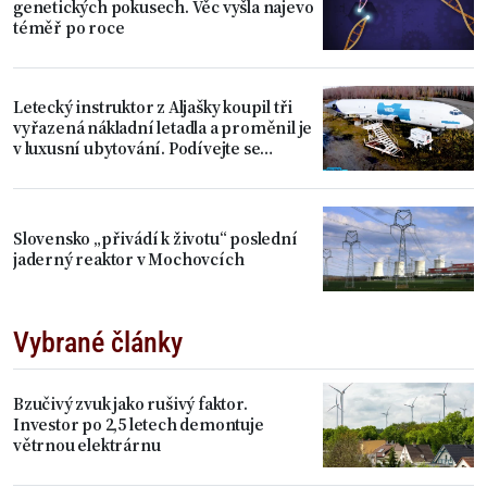
genetických pokusech. Věc vyšla najevo
téměř po roce
Letecký instruktor z Aljašky koupil tři
vyřazená nákladní letadla a proměnil je
v luxusní ubytování. Podívejte se
dovnitř
Slovensko „přivádí k životu“ poslední
jaderný reaktor v Mochovcích
Vybrané články
Bzučivý zvuk jako rušivý faktor.
Investor po 2,5 letech demontuje
větrnou elektrárnu