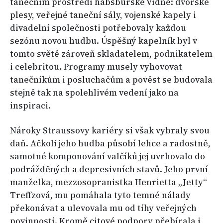
tanečním prostředí habsburské Vídně: dvorské
plesy, veřejné taneční sály, vojenské kapely i
divadelní společnosti potřebovaly každou
sezónu novou hudbu. Úspěšný kapelník byl v
tomto světě zároveň skladatelem, podnikatelem
i celebritou. Programy musely vyhovovat
tanečníkům i posluchačům a pověst se budovala
stejně tak na spolehlivém vedení jako na
inspiraci.
Nároky Straussovy kariéry si však vybraly svou
daň. Ačkoli jeho hudba působí lehce a radostně,
samotné komponování valčíků jej uvrhovalo do
podrážděných a depresivních stavů. Jeho první
manželka, mezzosopranistka Henrietta „Jetty“
Treffzová, mu pomáhala tyto temné nálady
překonávat a ulevovala mu od tíhy veřejných
povinností. Kromě citové podpory přebírala i