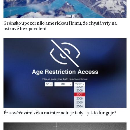
Grónsko upozornilo americkou firmu, že chystá vrty na
ostrově bez povolení
Éra ověřování věku na internetu je tady – jak to funguje?