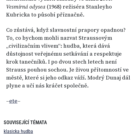
Vesmírná odysea
(1968) režiséra Stanleyho
Kubricka to působí příznačně.
Co zůstává, když slavnostní prapory opadnou?
To, co bychom mohli nazvat Straussovým
„civilizačním vlivem“: hudba, která dává
důstojnost veřejnému setkávání a respektuje
krok tanečníků. I po dvou stech letech není
Strauss pouhou sochou. Je živou přítomností ve
městě, které si jeho odkaz váží. Modrý Dunaj dál
plyne a učí nás kráčet společně.
–
ete
–
SOUVISEJÍCÍ TÉMATA
klasicka hudba