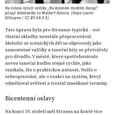
Na oslavu výročí valčíku „Na krásném modrém Dunaji“
pózují debutantky ve Waldorf-Astoria. (Hope Lourie
Killcoyne / CC BY-SA 4.0)
Tato úprava byla pro Strausse typická – své
vlastní skladby neustále přepracovával.
Melodie ze scénických děl se objevovaly jako
samostatné valčíky a taneční hity se přetvářely
pro divadlo. V městě, které spotřebovávalo
novou taneční hudbu stejně rychle, jako
vznikala, šlo o praktickou nutnost. Nešlo o
sebeopisování, ale o reakci na systém, který
odměňoval svěžest a trestal zmeškané termíny.
Bicentenní oslavy
Na konci 19. století měl Strauss na kontě více