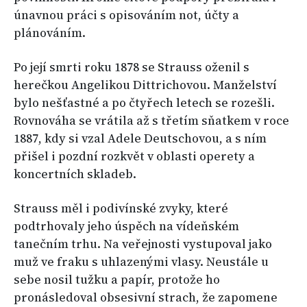
únavnou práci s opisováním not, účty a
plánováním.
Po její smrti roku 1878 se Strauss oženil s
herečkou Angelikou Dittrichovou. Manželství
bylo nešťastné a po čtyřech letech se rozešli.
Rovnováha se vrátila až s třetím sňatkem v roce
1887, kdy si vzal Adele Deutschovou, a s ním
přišel i pozdní rozkvět v oblasti operety a
koncertních skladeb.
Strauss měl i podivínské zvyky, které
podtrhovaly jeho úspěch na vídeňském
tanečním trhu. Na veřejnosti vystupoval jako
muž ve fraku s uhlazenými vlasy. Neustále u
sebe nosil tužku a papír, protože ho
pronásledoval obsesivní strach, že zapomene