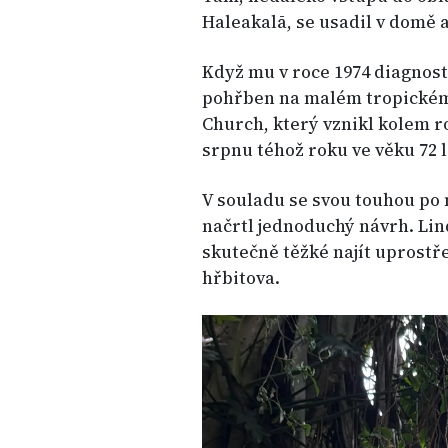
Haleakalā, se usadil v domě a
Když mu v roce 1974 diagnost
pohřben na malém tropickém 
Church, který vznikl kolem r
srpnu téhož roku ve věku 72 l
V souladu se svou touhou po
načrtl jednoduchý návrh. Li
skutečně těžké najít uprostř
hřbitova.