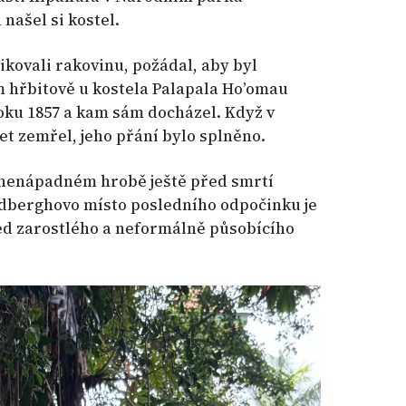
 našel si kostel.
ikovali rakovinu, požádal, aby byl
hřbitově u kostela Palapala Ho’omau
oku 1857 a kam sám docházel. Když v
et zemřel, jeho přání bylo splněno.
 nenápadném hrobě ještě před smrtí
ndberghovo místo posledního odpočinku je
ed zarostlého a neformálně působícího