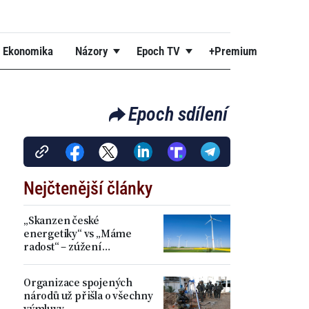
Ekonomika
Názory
Epoch TV
+Premium
Epoch sdílení
Nejčtenější články
„Skanzen české
energetiky“ vs „Máme
radost“ – zúžení
akceleračních zón přineslo
kritiku i spokojenost
Organizace spojených
národů už přišla o všechny
výmluvy