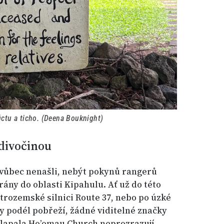
úctu a ticho. (Deena Bouknight)
divočinou
 vůbec nenašli, nebýt pokynů rangerů
ány do oblasti Kīpahulu. Ať už do této
itrozemské silnici Route 37, nebo po úzké
ay podél pobřeží, žádné viditelné značky
alapala Ho’omau Church neprozrazují.