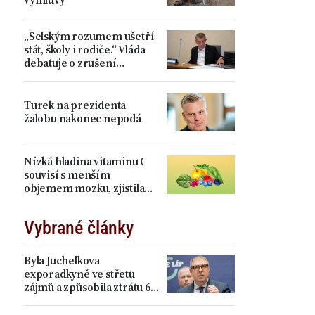
„Selským rozumem ušetří
stát, školy i rodiče.“ Vláda
debatuje o zrušení
devátých tříd, proti je Plaga
Turek na prezidenta
žalobu nakonec nepodá
Nízká hladina vitaminu C
souvisí s menším
objemem mozku, zjistila
studie
Vybrané články
Byla Juchelkova
exporadkyně ve střetu
zájmů a způsobila ztrátu 64
milionů? „Čistá
manipulace,“ ohradil se