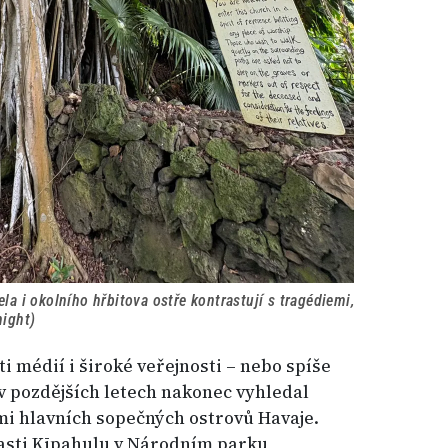
la i okolního hřbitova ostře kontrastují s tragédiemi,
night)
 médií i široké veřejnosti – nebo spíše
v pozdějších letech nakonec vyhledal
mi hlavních sopečných ostrovů Havaje.
asti Kīpahulu v Národním parku