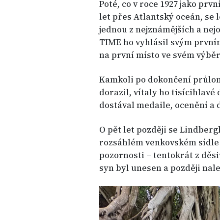
Poté, co v roce 1927 jako prv
let přes Atlantský oceán, se
jednou z nejznámějších a nej
TIME ho vyhlásil svým první
na první místo ve svém výběru
Kamkoli po dokončení průlomo
dorazil, vítaly ho tisícihlav
dostával medaile, ocenění a d
O pět let později se Lindberg
rozsáhlém venkovském sídle v
pozornosti – tentokrát z děs
syn byl unesen a později nal