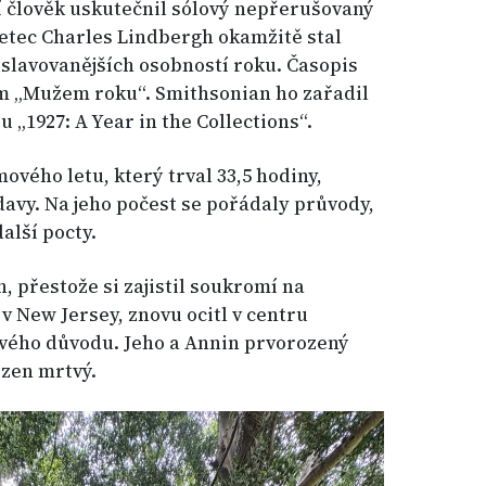
ní člověk uskutečnil sólový nepřerušovaný
 letec Charles Lindbergh okamžitě stal
oslavovanějších osobností roku. Časopis
m „Mužem roku“. Smithsonian ho zařadil
 „1927: A Year in the Collections“.
vého letu, který trval 33,5 hodiny,
é davy. Na jeho počest se pořádaly průvody,
alší pocty.
h, přestože si zajistil soukromí na
 New Jersey, znovu ocitl v centru
ivého důvodu. Jeho a Annin prvorozený
ezen mrtvý.