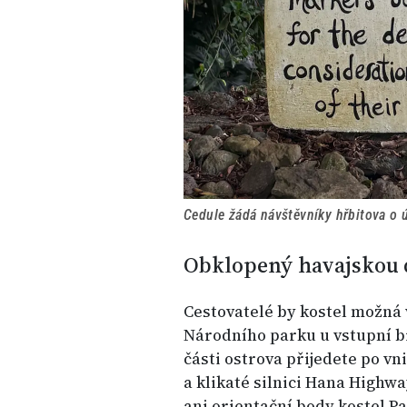
Cedule žádá návštěvníky hřbitova o 
Obklopený havajskou 
Cestovatelé by kostel možná
Národního parku u vstupní br
části ostrova přijedete po vn
a klikaté silnici Hana Highw
ani orientační body kostel P