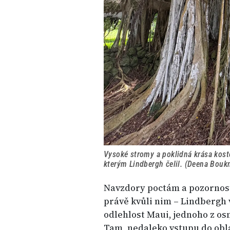
Vysoké stromy a poklidná krása koste
kterým Lindbergh čelil. (Deena Bouk
Navzdory poctám a pozornosti
právě kvůli nim – Lindbergh 
odlehlost Maui, jednoho z os
Tam, nedaleko vstupu do obl