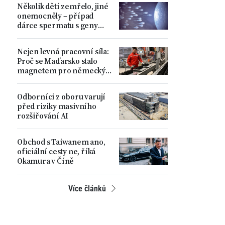
Několik dětí zemřelo, jiné
ministr
onemocněly – případ
dárce spermatu s geny
zvyšujícími riziko
nádorových onemocnění
Nejen levná pracovní síla:
Proč se Maďarsko stalo
magnetem pro německý
automobilový průmysl
Odborníci z oboru varují
před riziky masivního
rozšiřování AI
Obchod s Taiwanem ano,
oficiální cesty ne, říká
Okamura v Číně
Více článků