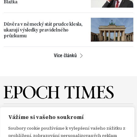
Blažka
Důvěra v německý stát prudce klesla,
ukazují výsledky pravidelného
průzkumu
Více článků
O NÁS
REDAKCE
PŘEDPLATNÉ
PODPORA
Vážíme si vašeho soukromí
DARUJTE
KONTAKT
TISKOVÉ ZPRÁVY
GDPR
Soubory cookie používáme k vylepšení vašeho zážitku z
OBCHODNÍ PODMÍNKY
prohlížení, zobrazování personalizovaných reklam