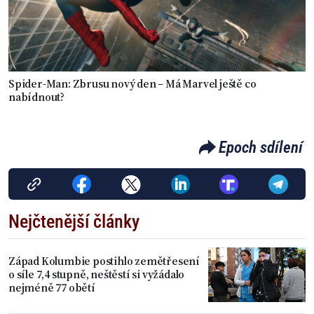
Spider-Man: Zbrusu nový den – Má Marvel ještě co
nabídnout?
Epoch sdílení
Nejčtenější články
Západ Kolumbie postihlo zemětřesení
o síle 7,4 stupně, neštěstí si vyžádalo
nejméně 77 obětí