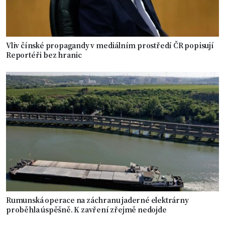
Vliv čínské propagandy v mediálním prostředí ČR popisují
Reportéři bez hranic
Rumunská operace na záchranu jaderné elektrárny
proběhla úspěšně. K zavření zřejmě nedojde