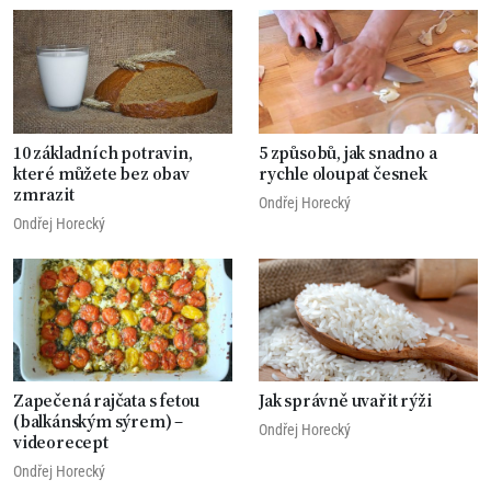
10 základních potravin,
5 způsobů, jak snadno a
které můžete bez obav
rychle oloupat česnek
zmrazit
Ondřej Horecký
Ondřej Horecký
Zapečená rajčata s fetou
Jak správně uvařit rýži
(balkánským sýrem) –
Ondřej Horecký
videorecept
Ondřej Horecký