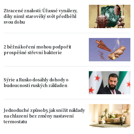
Ztracené znalosti: Úžasné vynálezy,
díky nimž starověký svět předběhl
svou dobu
2 běžná koření mohou podpořit
prospěšné střevní bakterie
Sýrie a Rusko dosáhly dohody o
budoucnosti ruských základen
Jednoduché způsoby, jak snížit náklady
na chlazení bez změny nastavení
termostatu