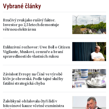
Vybrané články
Bzučivý zvuk jako rušivý faktor.
Investor po 2,5 letech demontuje
větrnou elektrárnu
Exkluzivní rozhovor: Uwe Boll o Citizen
Vigilante, Muskovi, cenzuře a braní
spravedlnosti do vlastních rukou
Závislost Evropy na Číně ve výrobě
léčiv je obrovská. Podle tajné služby
fatální strategická chyba
Žalobkyně obžalovala čtyři lidi v
bitcoinové kauze včetně exministra