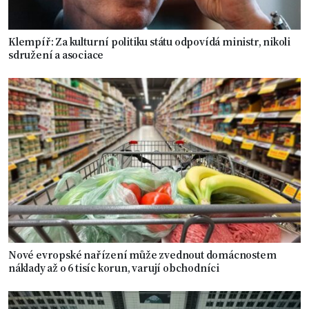
Klempíř: Za kulturní politiku státu odpovídá ministr, nikoli
sdružení a asociace
Nové evropské nařízení může zvednout domácnostem
náklady až o 6 tisíc korun, varují obchodníci