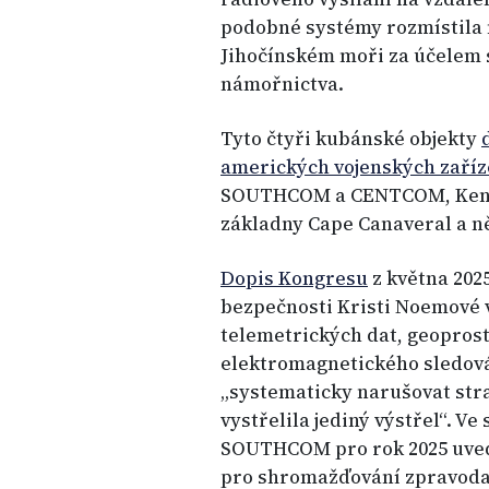
podobné systémy rozmístila n
Jihočínském moři za účelem 
námořnictva.
Tyto čtyři kubánské objekty
amerických vojenských zaříz
SOUTHCOM a CENTCOM, Kenne
základny Cape Canaveral a n
Dopis Kongresu
z května 202
bezpečnosti Kristi Noemové 
telemetrických dat, geoprost
elektromagnetického sledován
„systematicky narušovat stra
vystřelila jediný výstřel“. V
SOUTHCOM pro rok 2025 uvedl,
pro shromažďování zpravodajs