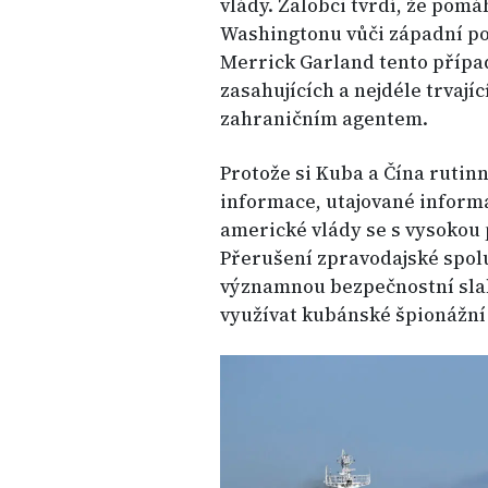
vlády. Žalobci tvrdí, že pomá
Washingtonu vůči západní pol
Merrick Garland tento případ
zasahujících a nejdéle trvajíc
zahraničním agentem.
Protože si Kuba a Čína rutin
informace, utajované inform
americké vlády se s vysokou
Přerušení zpravodajské spol
významnou bezpečnostní slab
využívat kubánské špionážní 