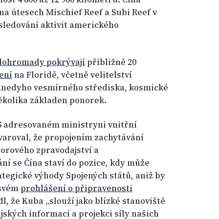
a útesech Mischief Reef a Subi Reef v
sledování aktivit amerického
dohromady pokrývají
přibližně 20
ení
na Floridě, včetně velitelství
dyho vesmírného střediska, kosmické
ěkolika základen ponorek.
5 adresovaném ministryni vnitřní
varoval, že propojením zachytávání
orového zpravodajství a
í se Čína staví do pozice, kdy může
tegické výhody Spojených států, aniž by
e svém
prohlášení o připravenosti
 že Kuba „slouží jako blízké stanoviště
kých informací a projekci síly našich