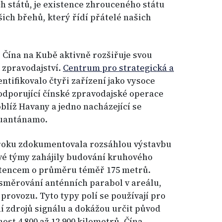
 států, je existence zhrouceného státu
ich břehů, který řídí přátelé našich
e Čína na Kubě aktivně rozšiřuje svou
 zpravodajství.
Centrum pro strategická a
entifikovalo čtyři zařízení jako vysoce
dporující čínské zpravodajské operace
blíž Havany a jedno nacházející se
Guantánamo.
roku zdokumentovala rozsáhlou výstavbu
vé týmy zahájily budování kruhového
stencem o průměru téměř 175 metrů.
esměrování anténních parabol v areálu,
v provozu. Tyto typy polí se používají pro
 zdrojů signálu a dokážou určit původ
ost 4 800 až 12 900 kilometrů. Čína