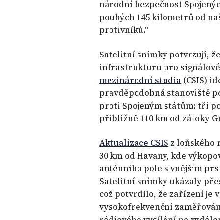
národní bezpečnost Spojených
pouhých 145 kilometrů od naš
protivníků.“
Satelitní snímky potvrzují, ž
infrastrukturu pro signálové
mezinárodní studia
(CSIS) id
pravděpodobná stanoviště po
proti Spojeným státům: tři po
přibližně 110 km od zátoky 
Aktualizace CSIS
z loňského 
30 km od Havany, kde výkopo
anténního pole s vnějším pr
Satelitní snímky ukázaly př
což potvrdilo, že zařízení je 
vysokofrekvenční zaměřování
rádiového vysílání na vzdálen