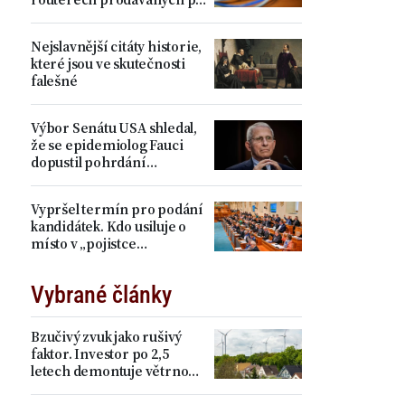
celém světě
Nejslavnější citáty historie,
které jsou ve skutečnosti
falešné
Výbor Senátu USA shledal,
že se epidemiolog Fauci
dopustil pohrdání
Kongresem
Vypršel termín pro podání
kandidátek. Kdo usiluje o
místo v „pojistce
demokracie“?
Vybrané články
Bzučivý zvuk jako rušivý
faktor. Investor po 2,5
letech demontuje větrnou
elektrárnu