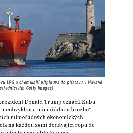
avu LPG a chemikálií připlouvá do přístavu v Havaně
ostřednictvím Getty Images)
 prezident Donald Trump označil Kubu
 „
neobvyklou a mimořádnou hrozbu
“,
dních mimořádných ekonomických
 cla na každou zemi dodávající ropu do
é letectvo nasadilo
letouny