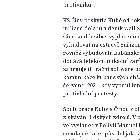
protivníků“.
KS Číny poskytla Kubě od rok
miliard dolarů
a deník Wall S
Čína souhlasila s vyplacením
vybudovat na ostrově zařízen
rovněž vybudovala kubánsko
dodává telekomunikační zaří
zahrnuje filtrační software 
komunikace kubánských obča
červenci 2021, kdy vypnul int
protivládní
protesty.
Spolupráce Kuby s Čínou v obl
získávání lidských zdrojů. V 
velvyslanec v Bolívii Manuel
co údajně 15 let působil jako