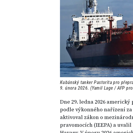
Kubánský tanker Pastorita pro přepr
9. února 2026. (Yamil Lage / AFP pr
Dne 29. ledna 2026 americký
podle výkonného nařízení za
aktivoval zákon o mezináro
pravomocích (IEEPA) a uvalil
Havany. V únoru 2026 americk