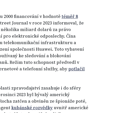
u 2000 financování v hodnotě
téměř 8
treet Journal v roce 2023 informoval, že
 několika miliard dolarů za právo
í pro elektronické odposlechy. Čína
u telekomunikační infrastrukturu a
zení společnosti Huawei. Toto vybavení
používaný ke sledování a blokování
nů. Režim tuto schopnost předvedl v
ernetové a telefonní služby, aby
potlačil
asti zpravodajství zasahuje i do sféry
prosinci 2023 byl bývalý americký
 Rocha zatčen a obviněn ze špionáže poté,
 agent
kubánské rozvědky
uvnitř americké