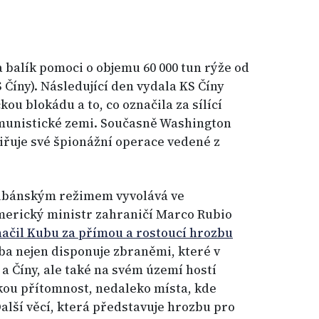
 balík pomoci o objemu 60 000 tun rýže od
 Číny). Následující den vydala KS Číny
ou blokádu a to, co označila za sílící
omunistické zemi. Současně Washington
šiřuje své špionážní operace vedené z
kubánským režimem vyvolává ve
erický ministr zahraničí Marco Rubio
ačil Kubu za přímou a rostoucí hrozbu
ba nejen disponuje zbraněmi, které v
a Číny, ale také na svém území hostí
kou přítomnost, nedaleko místa, kde
Další věcí, která představuje hrozbu pro