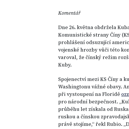
Komentář
Dne 26. května obdržela Kuba
Komunistické strany Číny (KS
prohlášení odsuzující americk
vojenské hrozby vůči této k
varoval, že čínský režim roz
Kuby.
Spojenectví mezi KS Číny a 
Washingtonu vážné obavy. Am
při vystoupení na Floridě
ozn
pro národní bezpečnost. „Ku
průběhu let získala od Ruska 
ruskou a čínskou zpravodajs
právě stojíme,“ řekl Rubio. „