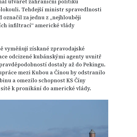
hal utvářet zahraniční politiku
okouli. Tehdejší ministr spravedlnosti
 označil za jednu z „nejhlouběji
ích infiltrací“ americké vlády
ně vyměňují získané zpravodajské
ace odcizené kubánskými agenty uvnitř
 pravděpodobností dostaly až do Pekingu.
upráce mezi Kubou a Čínou by odstranilo
inu a omezilo schopnost KS Číny
sítě k pronikání do americké vlády.