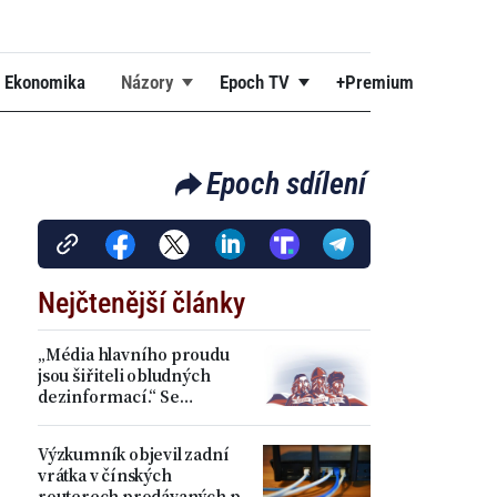
Ekonomika
Názory
Epoch TV
+Premium
Epoch sdílení
Nejčtenější články
„Média hlavního proudu
jsou šiřiteli obludných
dezinformací.“ Se
Stanislavem Spurným o
svobodách a úpadku
Výzkumník objevil zadní
Západu
vrátka v čínských
routerech prodávaných po