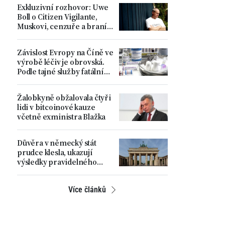
Exkluzivní rozhovor: Uwe
Boll o Citizen Vigilante,
Muskovi, cenzuře a braní
spravedlnosti do vlastních
rukou
Závislost Evropy na Číně ve
výrobě léčiv je obrovská.
Podle tajné služby fatální
strategická chyba
Žalobkyně obžalovala čtyři
lidi v bitcoinové kauze
včetně exministra Blažka
Důvěra v německý stát
prudce klesla, ukazují
výsledky pravidelného
průzkumu
Více článků