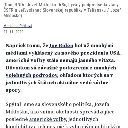
(Doc. RNDr. Jozef Mikloško DrSc, bývalý podpredseda vlády
ČSFR a veľvyslanec Slovenskej republiky v Taliansku / Jozef
Mikloško)
Marianna Petková
27. 11. 2020
Napriek tomu, že
Joe Biden
bol už mnohými
médiami vyhlásený za nového prezidenta USA,
americké voľby stále nemajú jasného víťaza.
Dôvodom sú závažné podozrenia z mnohých
volebných podvodov
, ohľadom ktorých sa v
jednotlivých štátoch aktuálne vedú súdne
spory.
Spýtali sme sa slovenského politika, Jozefa
Mikloška, ako vníma okolnosti sprevádzajúce
posledné
americké voľby
, jednotlivých
kandidátov a ich postoje k vybraným politickým