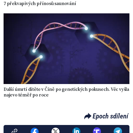
7 překvapivých přínosů saunování
Další úmrtí dítěte v Číně po genetických pokusech. Věc vyšla
najevo téměř po roce
Epoch sdílení