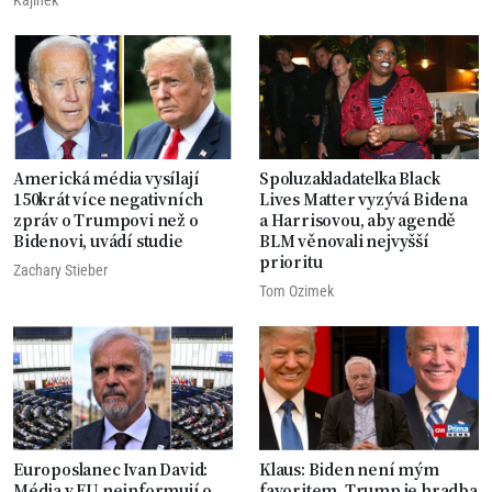
Kajínek
Americká média vysílají
Spoluzakladatelka Black
150krát více negativních
Lives Matter vyzývá Bidena
zpráv o Trumpovi než o
a Harrisovou, aby agendě
Bidenovi, uvádí studie
BLM věnovali nejvyšší
prioritu
Zachary Stieber
Tom Ozimek
Europoslanec Ivan David:
Klaus: Biden není mým
Média v EU neinformují o
favoritem, Trump je hradba