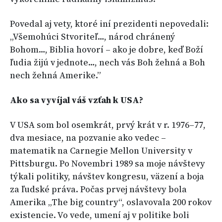
Povedal aj vety, ktoré iní prezidenti nepovedali:
„Všemohúci Stvoriteľ…, národ chránený
Bohom…, Biblia hovorí – ako je dobre, keď Boží
ľudia žijú v jednote…, nech vás Boh žehná a Boh
nech žehná Amerike.”
Ako sa vyvíjal váš vzťah k USA?
V USA som bol osemkrát, prvý krát v r. 1976–77,
dva mesiace, na pozvanie ako vedec –
matematik na Carnegie Mellon University v
Pittsburgu. Po Novembri 1989 sa moje návštevy
týkali politiky, návštev kongresu, väzení a boja
za ľudské práva. Počas prvej návštevy bola
Amerika „The big country“, oslavovala 200 rokov
existencie. Vo vede, umení aj v politike boli