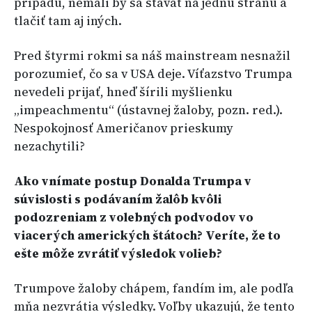
prípadu, nemali by sa stavať na jednu stranu a
tlačiť tam aj iných.
Pred štyrmi rokmi sa náš mainstream nesnažil
porozumieť, čo sa v USA deje. Víťazstvo Trumpa
nevedeli prijať, hneď šírili myšlienku
„impeachmentu“ (ústavnej žaloby, pozn. red.).
Nespokojnosť Američanov prieskumy
nezachytili?
Ako vnímate postup Donalda Trumpa v
súvislosti s podávaním žalôb kvôli
podozreniam z volebných podvodov vo
viacerých amerických štátoch? Veríte, že to
ešte môže zvrátiť výsledok volieb?
Trumpove žaloby chápem, fandím im, ale podľa
mňa nezvrátia výsledky. Voľby ukazujú, že tento