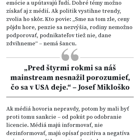
emócie a upútavajú ľudí. Dobré témy možno
získať aj z médií. Ak politik vystihne trendy,
zvolia ho skôr. Kto povie: „Sme na tom zle, ceny
pôjdu hore, penzie sa nezvýšia, rodiny nemožno
podporovať, podnikateľov tiež nie, dane
zdvihneme“ – nemá šancu.
„Pred štyrmi rokmi sa náš
mainstream nesnažil porozumieť,
čo sa v USA deje.“
– Josef Mikloško
Ak médiá hovoria nepravdy, potom by mali byť
proti tomu sankcie – od pokút po odobranie
licencie. Médiá majú informovať, nie
dezinformovať, majú opísať pozitíva a negatíva