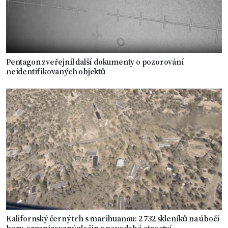
Pentagon zveřejnil další dokumenty o pozorování
neidentifikovaných objektů
Kalifornský černý trh s marihuanou: 2 732 skleníků na úbočí