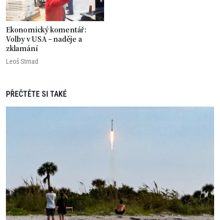
Ekonomický komentář:
Volby v USA – naděje a
zklamání
Leoš Strnad
PŘEČTĚTE SI TAKÉ