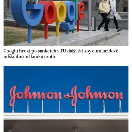
Googlu hrozí po sankcích v EU další žaloby o miliardové
odškodné od konkurentů