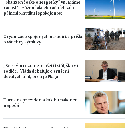
„Skanzen české energetiky“ vs „Máme
radost“ – zúžení akceleračních zón
přineslo kritiku i spokojenost
Organizace spojených národů už přišla
o všechny výmluvy
„Selským rozumem ušetří stát, školy i
rodiče.“ Vláda debatuje o zrušení
devátých tříd, proti je Plaga
Turek na prezidenta žalobu nakonec
nepodá