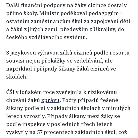
Další finanční podpory na žáky cizince dostaly
přímo školy. Ministr poděkoval pedagogům i
ostatním zaměstnancům škol za zapojování dětí
a žáků z jiných zemí, především z Ukrajiny, do
českého vzdělávacího systému.
S jazykovou výbavou žáků cizinců podle resortu
souvisí nejen překážky ve vzdělávání, ale
například i případy šikany žáků cizinců ve
školách.
ČŠI v loňském roce zveřejnila k rizikovému
chování žáků
zprávu
. Počty případů řešené
šikany podle ní v základních školách v minulých
letech vzrostly. Případy šikany mezi žáky se
podle inspekce v posledních třech letech
vyskytly na 57 procentech základních škol, což