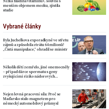
Nízká hladina vitaminu C souvisí s
menším objemem mozku, zjistila
studie
Vybrané články
Byla Juchelkova exporadkyně ve střetu
zájmů a způsobila ztrátu 64 milionů?
„Čistá manipulace,“ ohradil se ministr
Několik dětí zemřelo, jiné onemocněly
– případ dárce spermatu s geny
zvyšujícími riziko nádorových
onemocnění
Nejen levná pracovní síla: Proč se
Maďarsko stalo magnetem pro
německý automobilový průmysl