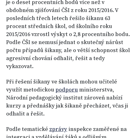
je o deset procentních bodů více než v
obdobném zjišťování ČŠI z roku 2015/2016. V
posledních třech letech řešilo šikanu 63
procent středních škol, od školního roku
2015/2016 vzrostl výskyt o 2,8 procentního bodu.
Podle ČŠI se nemusí jednat o skutečný nárůst
počtu případů šikany, ale o větší schopnost škol
agresivní chování odhalit, řešit a tedy
vykazovat.
Při řešení šikany ve školách mohou učitelé
využít metodickou
podporu
ministerstva,
Národní pedagogický institut zároveň nabízí
kurzy a přednášky jak šikaně přecházet, včas ji
odhalit a řešit.
Podle tematické
zprávy
inspekce zaměřené na
integraci a vzdělávání žáků s odlišným