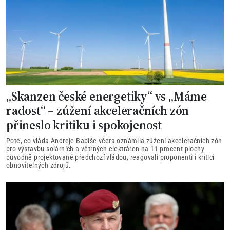
„Skanzen české energetiky“ vs „Máme
radost“ – zúžení akceleračních zón
přineslo kritiku i spokojenost
Poté, co vláda Andreje Babiše včera oznámila zúžení akceleračních zón
pro výstavbu solárních a větrných elektráren na 11 procent plochy
původně projektované předchozí vládou, reagovali proponenti i kritici
obnovitelných zdrojů.