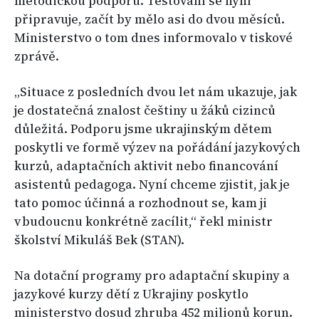
metodickou podporu. Testování se nyní
připravuje, začít by mělo asi do dvou měsíců.
Ministerstvo o tom dnes informovalo v tiskové
zprávě.
„Situace z posledních dvou let nám ukazuje, jak
je dostatečná znalost češtiny u žáků cizinců
důležitá. Podporu jsme ukrajinským dětem
poskytli ve formě výzev na pořádání jazykových
kurzů, adaptačních aktivit nebo financování
asistentů pedagoga. Nyní chceme zjistit, jak je
tato pomoc účinná a rozhodnout se, kam ji
v budoucnu konkrétně zacílit,“ řekl ministr
školství Mikuláš Bek (STAN).
Na dotační programy pro adaptační skupiny a
jazykové kurzy dětí z Ukrajiny poskytlo
ministerstvo dosud zhruba 452 milionů korun.