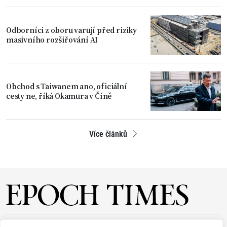
Odborníci z oboru varují před riziky
masivního rozšiřování AI
Obchod s Taiwanem ano, oficiální
cesty ne, říká Okamura v Číně
Více článků
O NÁS
REDAKCE
PŘEDPLATNÉ
PODPORA