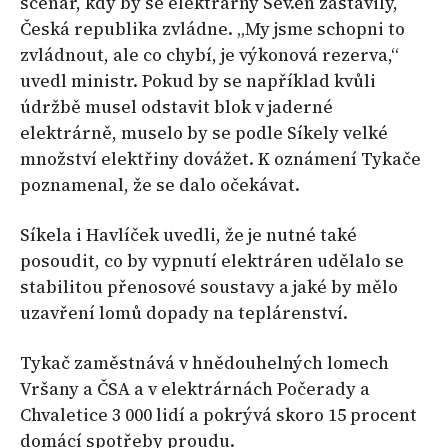
scénář, kdy by se elektrárny Sev.en zastavily,
Česká republika zvládne. „My jsme schopni to
zvládnout, ale co chybí, je výkonová rezerva,“
uvedl ministr. Pokud by se například kvůli
údržbě musel odstavit blok v jaderné
elektrárně, muselo by se podle Síkely velké
množství elektřiny dovážet. K oznámení Tykače
poznamenal, že se dalo očekávat.
Síkela i Havlíček uvedli, že je nutné také
posoudit, co by vypnutí elektráren udělalo se
stabilitou přenosové soustavy a jaké by mělo
uzavření lomů dopady na teplárenství.
Tykač zaměstnává v hnědouhelných lomech
Vršany a ČSA a v elektrárnách Počerady a
Chvaletice 3 000 lidí a pokrývá skoro 15 procent
domácí spotřeby proudu.