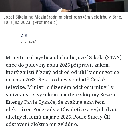
Jozef Síkela na Mezinárodním strojírenském veletrhu v Brně,
10. října 2023. (Profimedia)
ČTK
3. 3. 2024
Ministr průmyslu a obchodu Jozef Síkela (STAN)
chce do poloviny roku 2025 připravit zákon,
který zajistí řízený odchod od uhlí v energetice
do roku 2033. Řekl to dnes v debatě České
televize. Ministr o řízeném odchodu mluvil v
souvislosti s výrokem majitele skupiny Sev.en
Energy Pavla Tykače, že zvažuje uzavření
elektráren Počerady a Chvaletice a svých dvou
uhelných lomů na jaře 2025. Podle Síkely ČR
odstavení elektráren zvládne.