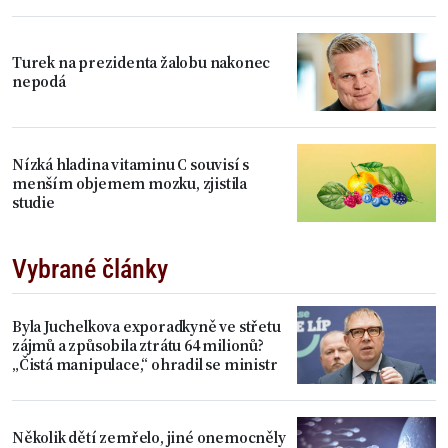
Turek na prezidenta žalobu nakonec
nepodá
Nízká hladina vitaminu C souvisí s
menším objemem mozku, zjistila
studie
Vybrané články
Byla Juchelkova exporadkyně ve střetu
zájmů a způsobila ztrátu 64 milionů?
„Čistá manipulace,“ ohradil se ministr
Několik dětí zemřelo, jiné onemocněly