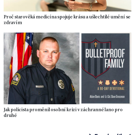
Proč starověká medicína spojuje krásu a ušlechtilé umění se
zdravím
Jak policista proměnil osobní krizi v záchranné lano pro
druhé