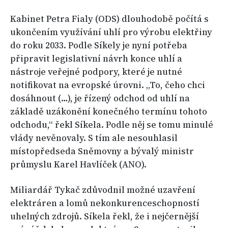
Kabinet Petra Fialy (ODS) dlouhodobě počítá s
ukončením využívání uhlí pro výrobu elektřiny
do roku 2033. Podle Síkely je nyní potřeba
připravit legislativní návrh konce uhlí a
nástroje veřejné podpory, které je nutné
notifikovat na evropské úrovni. „To, čeho chci
dosáhnout (…), je řízený odchod od uhlí na
základě uzákonění konečného termínu tohoto
odchodu,“ řekl Síkela. Podle něj se tomu minulé
vlády nevěnovaly. S tím ale nesouhlasil
místopředseda Sněmovny a bývalý ministr
průmyslu Karel Havlíček (ANO).
Miliardář Tykač zdůvodnil možné uzavření
elektráren a lomů nekonkurenceschopností
uhelných zdrojů. Síkela řekl, že i nejčernější