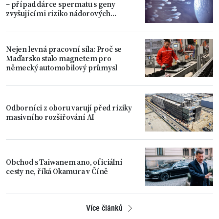
– případ dárce spermatu s geny
zvyšujícími riziko nádorových
onemocnění
Nejen levná pracovní síla: Proč se
Maďarsko stalo magnetem pro
německý automobilový průmysl
Odborníci z oboru varují před riziky
masivního rozšiřování AI
Obchod s Taiwanem ano, oficiální
cesty ne, říká Okamura v Číně
Více článků