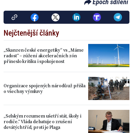
Epoch sdílení
Nejčtenější články
„Skanzen české energetiky“ vs „Máme
radost“ – zúžení akceleračních zón
přineslo kritiku i spokojenost
Organizace spojených národů už přišla
o všechny výmluvy
„Selským rozumem ušetří stát, školy i
rodiče.“ Vláda debatuje o zrušení
devátých tříd, proti je Plaga