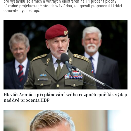
pro výstavbu solárních a větrných elektráren na 11 procent plochy
původně projektované předchozí vládou, reagovali proponenti i kritici
obnovitelných zdrojů.
Hlaváč: Armáda při plánování svého rozpočtu počítá s výdaji
nad dvě procenta HDP