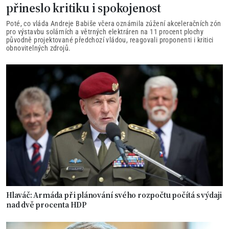
přineslo kritiku i spokojenost
Poté, co vláda Andreje Babiše včera oznámila zúžení akceleračních zón
pro výstavbu solárních a větrných elektráren na 11 procent plochy
původně projektované předchozí vládou, reagovali proponenti i kritici
obnovitelných zdrojů.
Hlaváč: Armáda při plánování svého rozpočtu počítá s výdaji
nad dvě procenta HDP