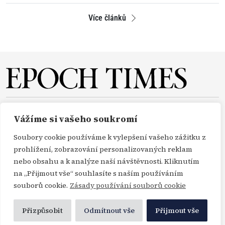
Více článků
O NÁS
REDAKCE
PŘEDPLATNÉ
PODPORA
Vážíme si vašeho soukromí
DARUJTE
KONTAKT
TISKOVÉ ZPRÁVY
GDPR
Soubory cookie používáme k vylepšení vašeho zážitku z
OBCHODNÍ PODMÍNKY
prohlížení, zobrazování personalizovaných reklam
nebo obsahu a k analýze naší návštěvnosti. Kliknutím
na „Přijmout vše“ souhlasíte s naším používáním
Copyright Epoch Times ČR © 2000-2026
souborů cookie.
Zásady používání souborů cookie
Všechna práva vyhrazena. Publikování nebo další šíření zpráv a fotografií ze zdrojů
Profimedia, Getty Images a Envato je bez předchozího písemného souhlasu těchto
Přizpůsobit
Odmítnout vše
Přijmout vše
agentur porušením autorského zákona.