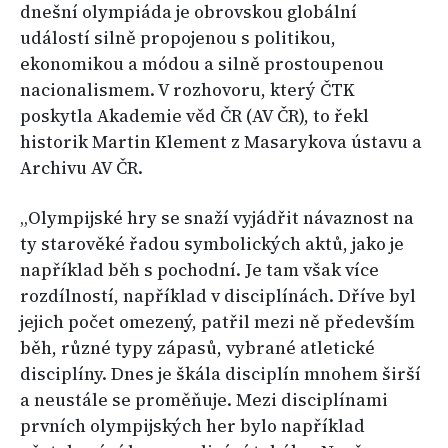
dnešní olympiáda je obrovskou globální
událostí silně propojenou s politikou,
ekonomikou a módou a silně prostoupenou
nacionalismem. V rozhovoru, který ČTK
poskytla Akademie věd ČR (AV ČR), to řekl
historik Martin Klement z Masarykova ústavu a
Archivu AV ČR.
„Olympijské hry se snaží vyjádřit návaznost na
ty starověké řadou symbolických aktů, jako je
například běh s pochodní. Je tam však více
rozdílností, například v disciplínách. Dříve byl
jejich počet omezený, patřil mezi ně především
běh, různé typy zápasů, vybrané atletické
disciplíny. Dnes je škála disciplín mnohem širší
a neustále se proměňuje. Mezi disciplínami
prvních olympijských her bylo například