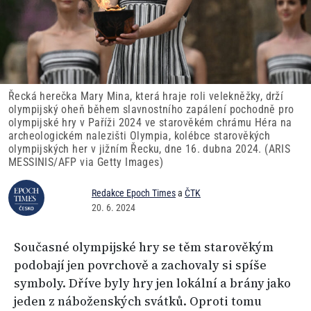
Řecká herečka Mary Mina, která hraje roli velekněžky, drží
olympijský oheň během slavnostního zapálení pochodně pro
olympijské hry v Paříži 2024 ve starověkém chrámu Héra na
archeologickém nalezišti Olympia, kolébce starověkých
olympijských her v jižním Řecku, dne 16. dubna 2024. (ARIS
MESSINIS/AFP via Getty Images)
Redakce Epoch Times
a
ČTK
20. 6. 2024
Současné olympijské hry se těm starověkým
podobají jen povrchově a zachovaly si spíše
symboly. Dříve byly hry jen lokální a brány jako
jeden z náboženských svátků. Oproti tomu