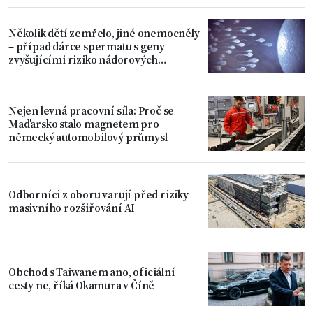
Několik dětí zemřelo, jiné onemocněly
– případ dárce spermatu s geny
zvyšujícími riziko nádorových
onemocnění
Nejen levná pracovní síla: Proč se
Maďarsko stalo magnetem pro
německý automobilový průmysl
Odborníci z oboru varují před riziky
masivního rozšiřování AI
Obchod s Taiwanem ano, oficiální
cesty ne, říká Okamura v Číně