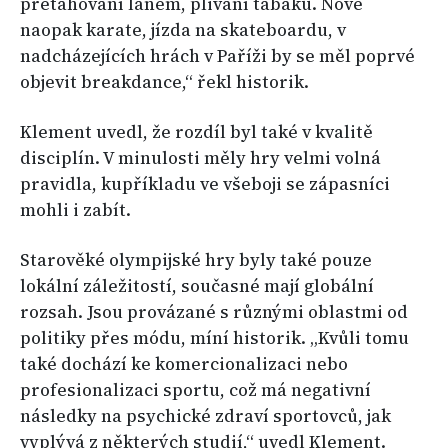
přetahování lanem, plivání tabáku. Nově
naopak karate, jízda na skateboardu, v
nadcházejících hrách v Paříži by se měl poprvé
objevit breakdance,“ řekl historik.
Klement uvedl, že rozdíl byl také v kvalitě
disciplín. V minulosti měly hry velmi volná
pravidla, kupříkladu ve všeboji se zápasníci
mohli i zabít.
Starověké olympijské hry byly také pouze
lokální záležitostí, současné mají globální
rozsah. Jsou provázané s různými oblastmi od
politiky přes módu, míní historik. „Kvůli tomu
také dochází ke komercionalizaci nebo
profesionalizaci sportu, což má negativní
následky na psychické zdraví sportovců, jak
vyplývá z některých studií,“ uvedl Klement.