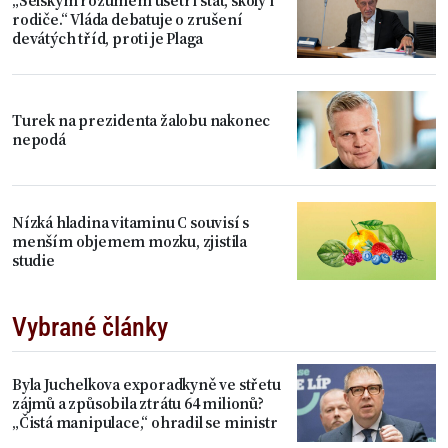
rodiče.“ Vláda debatuje o zrušení
devátých tříd, proti je Plaga
Turek na prezidenta žalobu nakonec
nepodá
Nízká hladina vitaminu C souvisí s
menším objemem mozku, zjistila
studie
Vybrané články
Byla Juchelkova exporadkyně ve střetu
zájmů a způsobila ztrátu 64 milionů?
„Čistá manipulace,“ ohradil se ministr