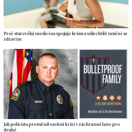
Proč starověká medicína spojuje krásu a ušlechtilé umění se
zdravím
Jak policista proměnil osobní krizi v záchranné lano pro
druhé