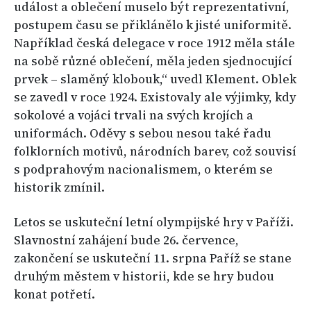
událost a oblečení muselo být reprezentativní,
postupem času se přiklánělo k jisté uniformitě.
Například česká delegace v roce 1912 měla stále
na sobě různé oblečení, měla jeden sjednocující
prvek – slaměný klobouk,“ uvedl Klement. Oblek
se zavedl v roce 1924. Existovaly ale výjimky, kdy
sokolové a vojáci trvali na svých krojích a
uniformách. Oděvy s sebou nesou také řadu
folklorních motivů, národních barev, což souvisí
s podprahovým nacionalismem, o kterém se
historik zmínil.
Letos se uskuteční letní olympijské hry v Paříži.
Slavnostní zahájení bude 26. července,
zakončení se uskuteční 11. srpna Paříž se stane
druhým městem v historii, kde se hry budou
konat potřetí.