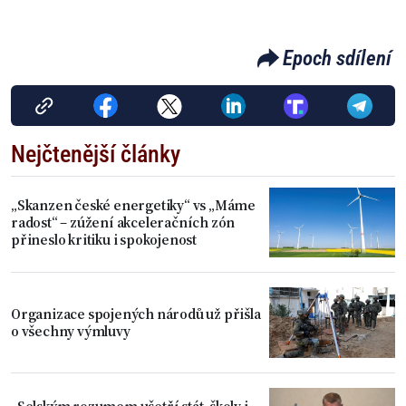
Epoch sdílení
Nejčtenější články
„Skanzen české energetiky“ vs „Máme
radost“ – zúžení akceleračních zón
přineslo kritiku i spokojenost
Organizace spojených národů už přišla
o všechny výmluvy
„Selským rozumem ušetří stát, školy i