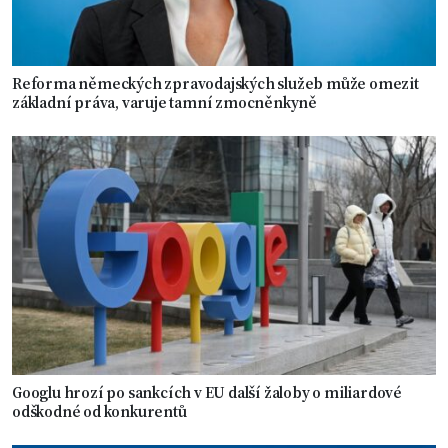
Reforma německých zpravodajských služeb může omezit
základní práva, varuje tamní zmocněnkyně
Googlu hrozí po sankcích v EU další žaloby o miliardové
odškodné od konkurentů