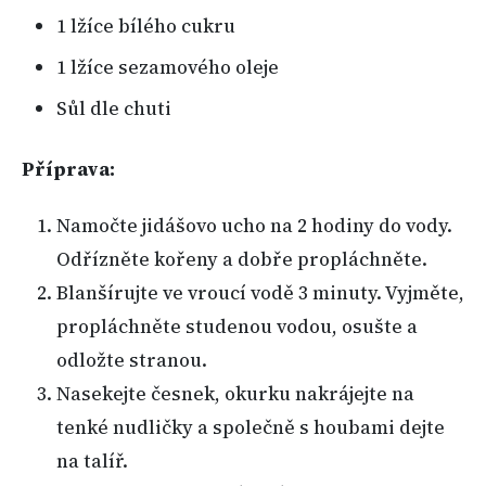
1 lžíce bílého cukru
1 lžíce sezamového oleje
Sůl dle chuti
Příprava:
Namočte jidášovo ucho na 2 hodiny do vody.
Odřízněte kořeny a dobře propláchněte.
Blanšírujte ve vroucí vodě 3 minuty. Vyjměte,
propláchněte studenou vodou, osušte a
odložte stranou.
Nasekejte česnek, okurku nakrájejte na
tenké nudličky a společně s houbami dejte
na talíř.