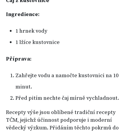
Čaj z kustovnice
Ingredience:
1 hrnek vody
1 lžíce kustovnice
Příprava:
Zahřejte vodu a namočte kustovnici na 10
minut.
Před pitím nechte čaj mírně vychladnout.
Recepty výše jsou oblíbené tradiční recepty
TČM, jejichž účinnost podporuje i moderní
vědecký výzkum. Přidáním těchto pokrmů do