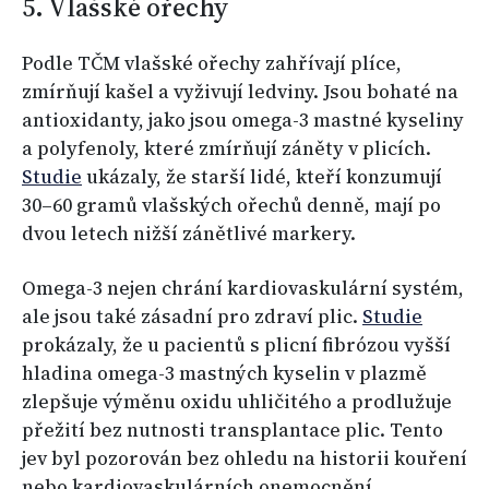
5. Vlašské ořechy
Podle TČM vlašské ořechy zahřívají plíce,
zmírňují kašel a vyživují ledviny. Jsou bohaté na
antioxidanty, jako jsou omega-3 mastné kyseliny
a polyfenoly, které zmírňují záněty v plicích.
Studie
ukázaly, že starší lidé, kteří konzumují
30–60 gramů vlašských ořechů denně, mají po
dvou letech nižší zánětlivé markery.
Omega-3 nejen chrání kardiovaskulární systém,
ale jsou také zásadní pro zdraví plic.
Studie
prokázaly, že u pacientů s plicní fibrózou vyšší
hladina omega-3 mastných kyselin v plazmě
zlepšuje výměnu oxidu uhličitého a prodlužuje
přežití bez nutnosti transplantace plic. Tento
jev byl pozorován bez ohledu na historii kouření
nebo kardiovaskulárních onemocnění.