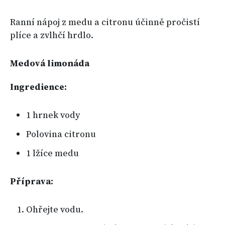
Ranní nápoj z medu a citronu účinně pročistí
plíce a zvlhčí hrdlo.
Medová limonáda
Ingredience:
1 hrnek vody
Polovina citronu
1 lžíce medu
Příprava:
Ohřejte vodu.