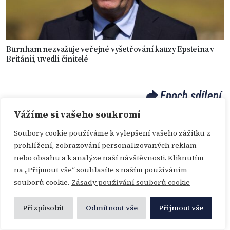
Burnham nezvažuje veřejné vyšetřování kauzy Epsteina v
Británii, uvedli činitelé
Epoch sdílení
Vážíme si vašeho soukromí
Soubory cookie používáme k vylepšení vašeho zážitku z
prohlížení, zobrazování personalizovaných reklam
Nejčtenější články
nebo obsahu a k analýze naší návštěvnosti. Kliknutím
na „Přijmout vše“ souhlasíte s naším používáním
souborů cookie.
Zásady používání souborů cookie
F-47 jako řešení
Přizpůsobit
Odmítnout vše
Přijmout vše