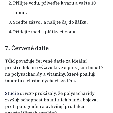
Přilijte vodu, přiveďte k varu a vařte 10
minut.
Sceďte zázvor a nalijte čaj do šálku.
Přidejte med a plátky citronu.
7. Červené datle
TČM považuje červené datle za ideální
prostředek pro výživu krve a plic. Jsou bohaté
na polysacharidy a vitaminy, které posilují
imunitu a chrání dýchací systém.
Studie
in vitro
prokázaly, že polysacharidy
zvyšují schopnost imunitních buněk bojovat
proti patogenům a ovlivňují produkci
prozánětlivých cytokinů.