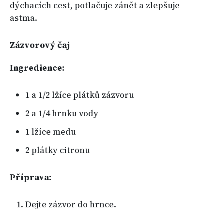
dýchacích cest, potlačuje zánět a zlepšuje
astma.
Zázvorový čaj
Ingredience:
1 a 1/2 lžíce plátků zázvoru
2 a 1/4 hrnku vody
1 lžíce medu
2 plátky citronu
Příprava:
Dejte zázvor do hrnce.