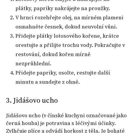
plátky, papriky nakrájejte na proužky.
V hrnci rozehřejte olej, na mírném plameni
osmahněte česnek, dokud neuvolní vůni.
Přidejte plátky lotosového kořene, krátce
orestujte a přilijte trochu vody. Pokračujte v
restování, dokud kořen mírně
nezprůhlední.
Přidejte papriky, osolte, restujte další
minutu a sundejte z ohně.
3. Jidášovo ucho
Jidášovo ucho (v čínské kuchyni označované jako
černá houba) je potravina s léčivými účinky.
Zvlhčuje plíce a odvádí horkost z těla. Je bohaté