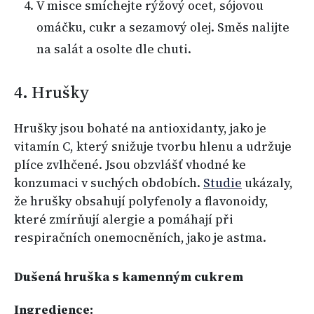
V misce smíchejte rýžový ocet, sójovou
omáčku, cukr a sezamový olej. Směs nalijte
na salát a osolte dle chuti.
4. Hrušky
Hrušky jsou bohaté na antioxidanty, jako je
vitamín C, který snižuje tvorbu hlenu a udržuje
plíce zvlhčené. Jsou obzvlášť vhodné ke
konzumaci v suchých obdobích.
Studie
ukázaly,
že hrušky obsahují polyfenoly a flavonoidy,
které zmírňují alergie a pomáhají při
respiračních onemocněních, jako je astma.
Dušená hruška s kamenným cukrem
Ingredience: