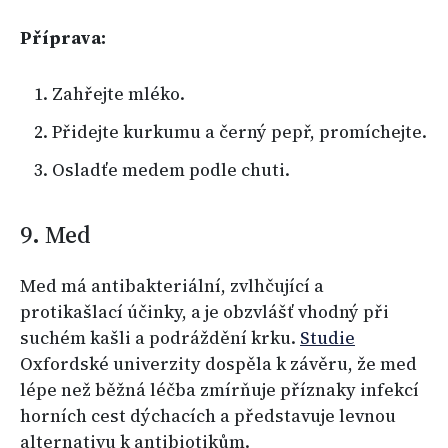
Příprava:
Zahřejte mléko.
Přidejte kurkumu a černý pepř, promíchejte.
Osladťe medem podle chuti.
9. Med
Med má antibakteriální, zvlhčující a
protikašlací účinky, a je obzvlášť vhodný při
suchém kašli a podráždění krku.
Studie
Oxfordské univerzity dospěla k závěru, že med
lépe než běžná léčba zmírňuje příznaky infekcí
horních cest dýchacích a představuje levnou
alternativu k antibiotikům.