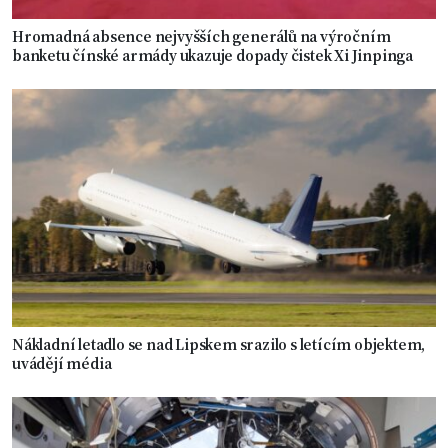
Hromadná absence nejvyšších generálů na výročním
banketu čínské armády ukazuje dopady čistek Xi Jinpinga
Nákladní letadlo se nad Lipskem srazilo s letícím objektem,
uvádějí média