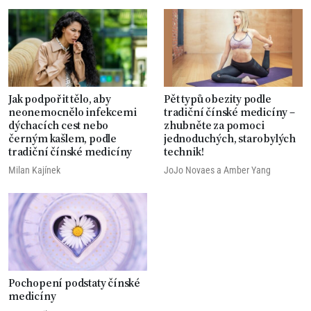
Jak podpořit tělo, aby
Pět typů obezity podle
neonemocnělo infekcemi
tradiční čínské medicíny –
dýchacích cest nebo
zhubněte za pomoci
černým kašlem, podle
jednoduchých, starobylých
tradiční čínské medicíny
technik!
Milan Kajínek
JoJo Novaes
a
Amber Yang
Pochopení podstaty čínské
medicíny