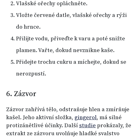
Vlašské ořechy opláchněte.
Vložte červené datle, vlašské ořechy a rýži
do hrnce.
Přilijte vodu, přiveďte k varu a poté snižte
plamen. Vařte, dokud nevznikne kaše.
Přidejte trochu cukru a míchejte, dokud se
nerozpustí.
6. Zázvor
Zázvor zahřívá tělo, odstraňuje hlen a zmírňuje
kašel. Jeho aktivní složka,
gingerol
, má silné
protizánětlivé účinky. Další
studie
prokázaly, že
extrakt ze zázvoru uvolňuje hladké svalstvo