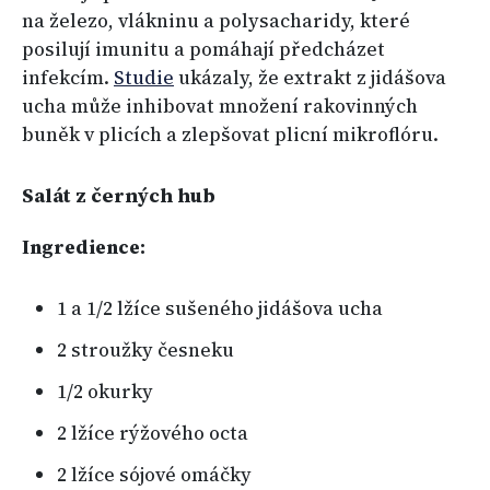
na železo, vlákninu a polysacharidy, které
posilují imunitu a pomáhají předcházet
infekcím.
Studie
ukázaly, že extrakt z jidášova
ucha může inhibovat množení rakovinných
buněk v plicích a zlepšovat plicní mikroflóru.
Salát z černých hub
Ingredience:
1 a 1/2 lžíce sušeného jidášova ucha
2 stroužky česneku
1/2 okurky
2 lžíce rýžového octa
2 lžíce sójové omáčky