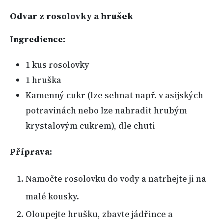
Odvar z rosolovky a hrušek
Ingredience:
1 kus rosolovky
1 hruška
Kamenný cukr (lze sehnat např. v asijských
potravinách nebo lze nahradit hrubým
krystalovým cukrem), dle chuti
Příprava:
Namočte rosolovku do vody a natrhejte ji na
malé kousky.
Oloupejte hrušku, zbavte jádřince a