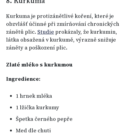
8. Kurkuma
Kurkuma je protizánětlivé koření, které je
obzvlášť účinné při zmírňování chronických
zánětů plic.
Studie
prokázaly, že kurkumin,
látka obsažená v kurkumě, výrazně snižuje
záněty a poškození plic.
Zlaté mléko s kurkumou
Ingredience:
1 hrnek mléka
1 lžička kurkumy
Špetka černého pepře
Med dle chuti