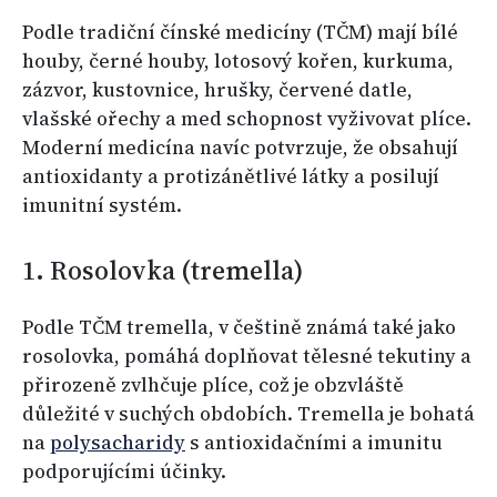
Podle tradiční čínské medicíny (TČM) mají bílé
houby, černé houby, lotosový kořen, kurkuma,
zázvor, kustovnice, hrušky, červené datle,
vlašské ořechy a med schopnost vyživovat plíce.
Moderní medicína navíc potvrzuje, že obsahují
antioxidanty a protizánětlivé látky a posilují
imunitní systém.
1. Rosolovka (tremella)
Podle TČM tremella, v češtině známá také jako
rosolovka, pomáhá doplňovat tělesné tekutiny a
přirozeně zvlhčuje plíce, což je obzvláště
důležité v suchých obdobích. Tremella je bohatá
na
polysacharidy
s antioxidačními a imunitu
podporujícími účinky.