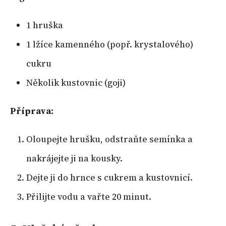
1 hruška
1 lžíce kamenného (popř. krystalového)
cukru
Několik kustovnic (goji)
Příprava:
Oloupejte hrušku, odstraňte semínka a
nakrájejte ji na kousky.
Dejte ji do hrnce s cukrem a kustovnicí.
Přilijte vodu a vařte 20 minut.