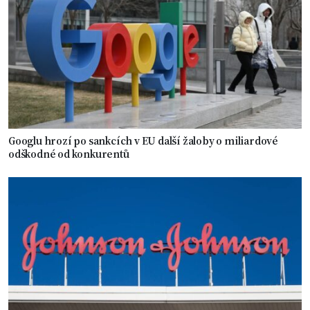
Googlu hrozí po sankcích v EU další žaloby o miliardové
odškodné od konkurentů