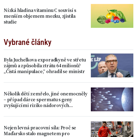
Nízká hladina vitaminu C souvisí s
menším objemem mozku, zjistila
studie
Vybrané články
Byla Juchelkova exporadkyně ve střetu
zájmů a způsobila ztrátu 64 milionů?
„Čistá manipulace,“ ohradil se ministr
Několik dětí zemřelo, jiné onemocněly
– případ dárce spermatu s geny
zvyšujícími riziko nádorových
onemocnění
Nejen levná pracovní síla: Proč se
Maďarsko stalo magnetem pro