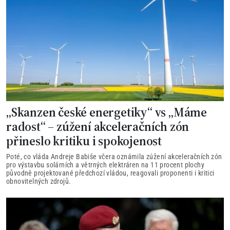
„Skanzen české energetiky“ vs „Máme
radost“ – zúžení akceleračních zón
přineslo kritiku i spokojenost
Poté, co vláda Andreje Babiše včera oznámila zúžení akceleračních zón
pro výstavbu solárních a větrných elektráren na 11 procent plochy
původně projektované předchozí vládou, reagovali proponenti i kritici
obnovitelných zdrojů.