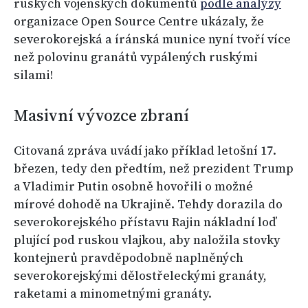
ruských vojenských dokumentů
podle analýzy
organizace Open Source Centre ukázaly, že
severokorejská a íránská munice nyní tvoří více
než polovinu granátů vypálených ruskými
silami!
Masivní vývozce zbraní
Citovaná zpráva uvádí jako příklad letošní 17.
březen, tedy den předtím, než prezident Trump
a Vladimir Putin osobně hovořili o možné
mírové dohodě na Ukrajině. Tehdy dorazila do
severokorejského přístavu Rajin nákladní loď
plující pod ruskou vlajkou, aby naložila stovky
kontejnerů pravděpodobně naplněných
severokorejskými dělostřeleckými granáty,
raketami a minometnými granáty.