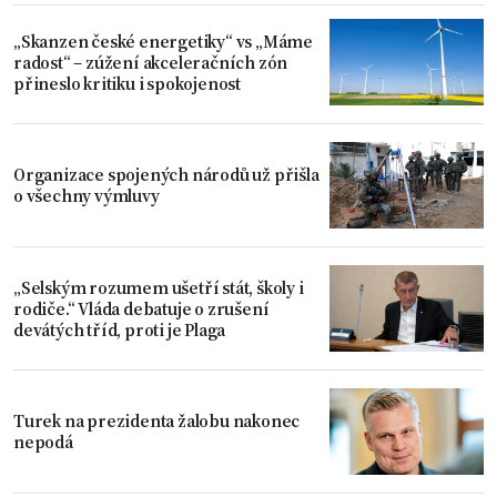
„Skanzen české energetiky“ vs „Máme
radost“ – zúžení akceleračních zón
přineslo kritiku i spokojenost
Organizace spojených národů už přišla
o všechny výmluvy
„Selským rozumem ušetří stát, školy i
rodiče.“ Vláda debatuje o zrušení
devátých tříd, proti je Plaga
Turek na prezidenta žalobu nakonec
nepodá