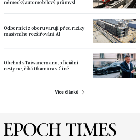
německý automobilový průmysl
Odborníci z oboru varují před riziky
masivního rozšiřování AI
Obchod s Taiwanem ano, oficiální
cesty ne, říká Okamura v Číně
Více článků