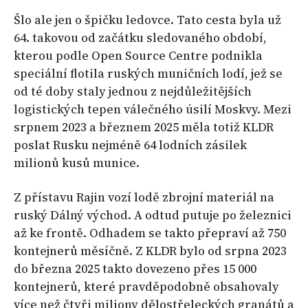
Šlo ale jen o špičku ledovce. Tato cesta byla už
64. takovou od začátku sledovaného období,
kterou podle Open Source Centre podnikla
speciální flotila ruských muničních lodí, jež se
od té doby staly jednou z nejdůležitějších
logistických tepen válečného úsilí Moskvy. Mezi
srpnem 2023 a březnem 2025 měla totiž KLDR
poslat Rusku nejméně 64 lodních zásilek
milionů kusů munice.
Z přístavu Rajin vozí lodě zbrojní materiál na
ruský Dálný východ. A odtud putuje po železnici
až ke frontě. Odhadem se takto přepraví až 750
kontejnerů měsíčně. Z KLDR bylo od srpna 2023
do března 2025 takto dovezeno přes 15 000
kontejnerů, které pravděpodobně obsahovaly
více než čtyři miliony dělostřeleckých granátů a