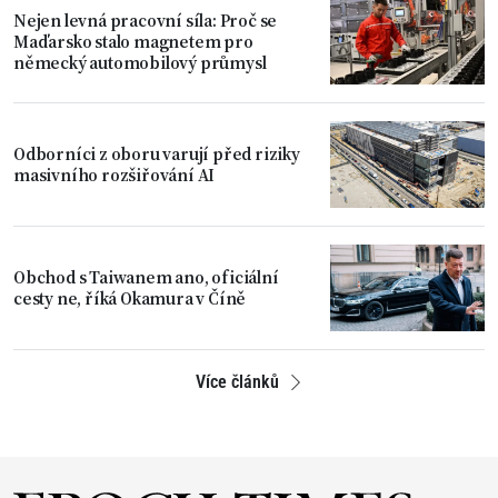
Nejen levná pracovní síla: Proč se
Maďarsko stalo magnetem pro
německý automobilový průmysl
Odborníci z oboru varují před riziky
masivního rozšiřování AI
Obchod s Taiwanem ano, oficiální
cesty ne, říká Okamura v Číně
Více článků