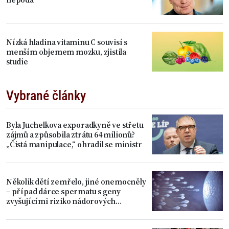
Nízká hladina vitaminu C souvisí s
menším objemem mozku, zjistila
studie
Vybrané články
Byla Juchelkova exporadkyně ve střetu
zájmů a způsobila ztrátu 64 milionů?
„Čistá manipulace,“ ohradil se ministr
Několik dětí zemřelo, jiné onemocněly
– případ dárce spermatu s geny
zvyšujícími riziko nádorových
onemocnění