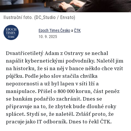
Ilustrační foto. (DC_Studio / Envato)
Epoch Times Česko
a
ČTK
10. 9. 2025
Dvaatřicetiletý Adam z Ostravy se nechal
napálit kybernetickými podvodníky. Naletěl jim
na historku, že si na něj v bance někdo chce vzít
půjčku. Podle jeho slov stačila chvilka
nepozornosti a už byl lapen v síti lží a
manipulace. Přišel o 800 000 korun, část peněz
se bankám podařilo zachránit. Dnes se
připravuje na to, že zbytek bude dlouhé roky
splácet. Stydí se, že naletěl. Zvlášť proto, že
pracuje jako IT odborník. Dnes to řekl ČTK.