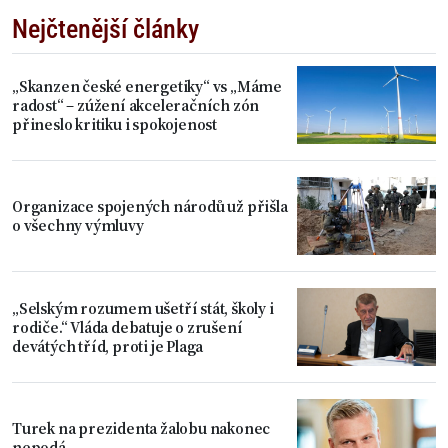
Nejčtenější články
„Skanzen české energetiky“ vs „Máme
radost“ – zúžení akceleračních zón
přineslo kritiku i spokojenost
Organizace spojených národů už přišla
o všechny výmluvy
„Selským rozumem ušetří stát, školy i
rodiče.“ Vláda debatuje o zrušení
devátých tříd, proti je Plaga
Turek na prezidenta žalobu nakonec
nepodá