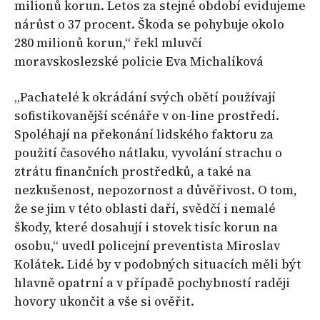
milionů korun. Letos za stejné období evidujeme
nárůst o 37 procent. Škoda se pohybuje okolo
280 milionů korun,“ řekl mluvčí
moravskoslezské policie Eva Michalíková
„Pachatelé k okrádání svých obětí používají
sofistikovanější scénáře v on-line prostředí.
Spoléhají na překonání lidského faktoru za
použití časového nátlaku, vyvolání strachu o
ztrátu finančních prostředků, a také na
nezkušenost, nepozornost a důvěřivost. O tom,
že se jim v této oblasti daří, svědčí i nemalé
škody, které dosahují i stovek tisíc korun na
osobu,“ uvedl policejní preventista Miroslav
Kolátek. Lidé by v podobných situacích měli být
hlavně opatrní a v případě pochybností raději
hovory ukončit a vše si ověřit.