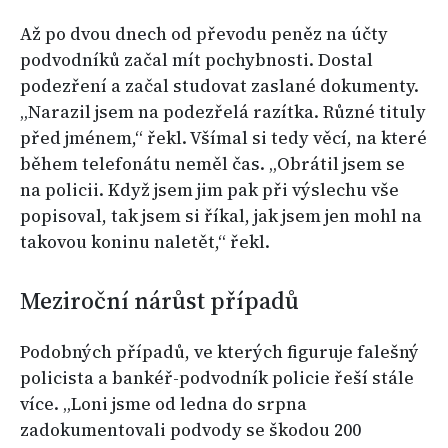
Až po dvou dnech od převodu peněz na účty
podvodníků začal mít pochybnosti. Dostal
podezření a začal studovat zaslané dokumenty.
„Narazil jsem na podezřelá razítka. Různé tituly
před jménem,“ řekl. Všímal si tedy věcí, na které
během telefonátu neměl čas. „Obrátil jsem se
na policii. Když jsem jim pak při výslechu vše
popisoval, tak jsem si říkal, jak jsem jen mohl na
takovou koninu naletět,“ řekl.
Meziroční nárůst případů
Podobných případů, ve kterých figuruje falešný
policista a bankéř-podvodník policie řeší stále
více. „Loni jsme od ledna do srpna
zadokumentovali podvody se škodou 200