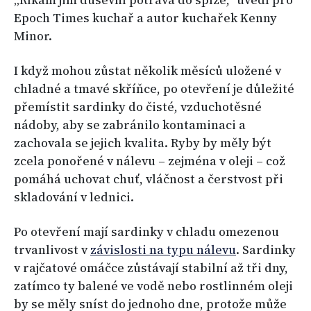
Epoch Times kuchař a autor kuchařek Kenny
Minor.
I když mohou zůstat několik měsíců uložené v
chladné a tmavé skříňce, po otevření je důležité
přemístit sardinky do čisté, vzduchotěsné
nádoby, aby se zabránilo kontaminaci a
zachovala se jejich kvalita. Ryby by měly být
zcela ponořené v nálevu – zejména v oleji – což
pomáhá uchovat chuť, vláčnost a čerstvost při
skladování v lednici.
Po otevření mají sardinky v chladu omezenou
trvanlivost v
závislosti na typu nálevu
. Sardinky
v rajčatové omáčce zůstávají stabilní až tři dny,
zatímco ty balené ve vodě nebo rostlinném oleji
by se měly sníst do jednoho dne, protože může