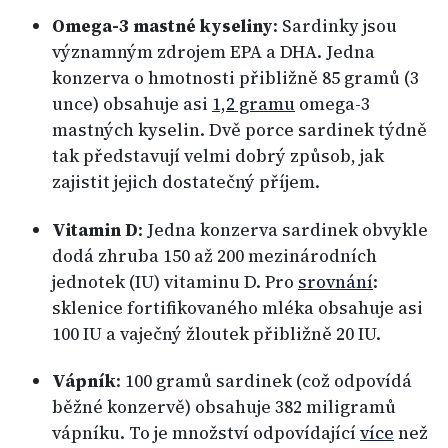
Omega-3 mastné kyseliny
: Sardinky jsou
významným zdrojem EPA a DHA. Jedna
konzerva o hmotnosti přibližně 85 gramů (3
unce) obsahuje asi
1,2 gramu
omega-3
mastných kyselin. Dvě porce sardinek týdně
tak představují velmi dobrý způsob, jak
zajistit jejich dostatečný příjem.
Vitamin D
: Jedna konzerva sardinek obvykle
dodá zhruba 150 až 200 mezinárodních
jednotek (IU) vitaminu D. Pro
srovnání
:
sklenice fortifikovaného mléka obsahuje asi
100 IU a vaječný žloutek přibližně 20 IU.
Vápník
: 100 gramů sardinek (což odpovídá
běžné konzervě) obsahuje 382 miligramů
vápníku. To je množství odpovídající
více
než