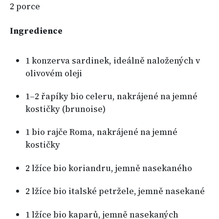
2 porce
Ingredience
1 konzerva sardinek, ideálně naložených v
olivovém oleji
1–2 řapíky bio celeru, nakrájené na jemné
kostičky (brunoise)
1 bio rajče Roma, nakrájené na jemné
kostičky
2 lžíce bio koriandru, jemně nasekaného
2 lžíce bio italské petržele, jemně nasekané
1 lžíce bio kaparů, jemně nasekaných