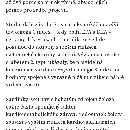
až dvě porce sardinek týdně, aby se jejich
přínos pro srdce projevil.
Studie dále zjistila, že sardinky dokážou zvýšit
tzv. omega-3 index – tedy podíl EPA a DHA v
červených krvinkách – natolik, že se lidé
posunou do skupiny s nižším rizikem
ischemické choroby srdeční. Výzkumy u osob s
diabetem 2. typu ukázaly, že pravidelná
konzumace sardinek zvýšila omega-3 index na
hodnoty spojené s výrazně nižším rizikem náhlé
srdeční smrti.
Sardinky jsou navíc bohatým zdrojem železa,
což je často opomíjený faktor
kardiometabolického zdraví. Nedostatek železa
souvisí s vyšším rizikem kardiovaskulárních
onemocnění a sardinky obsahují množství