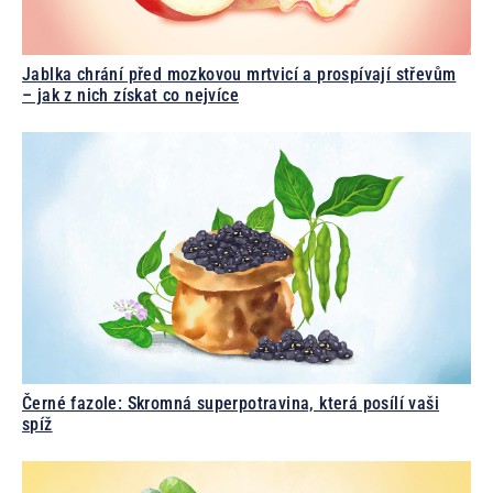
Jablka chrání před mozkovou mrtvicí a prospívají střevům
– jak z nich získat co nejvíce
Černé fazole: Skromná superpotravina, která posílí vaši
spíž