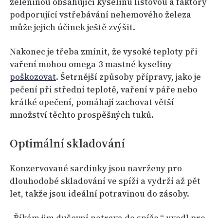
zeleninou obsahující kyselinu listovou a faktory
podporující vstřebávání nehemového železa
může jejich účinek ještě zvýšit.
Nakonec je třeba zmínit, že vysoké teploty při
vaření mohou omega-3 mastné kyseliny
poškozovat
. Šetrnější způsoby přípravy, jako je
pečení při střední teplotě, vaření v páře nebo
krátké opečení, pomáhají zachovat větší
množství těchto prospěšných tuků.
Optimální skladování
Konzervované sardinky jsou navrženy pro
dlouhodobé skladování ve spíži a vydrží až pět
let, takže jsou ideální potravinou do zásoby.
„Říkám jim duševní potrava do spíže,“ uvedl pro