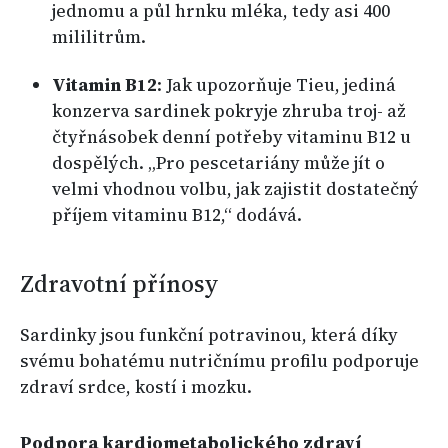
jednomu a půl hrnku mléka, tedy asi 400
mililitrům.
Vitamin B12
: Jak upozorňuje Tieu, jediná
konzerva sardinek pokryje zhruba troj- až
čtyřnásobek denní potřeby vitaminu B12 u
dospělých. „Pro pescetariány může jít o
velmi vhodnou volbu, jak zajistit dostatečný
příjem vitaminu B12,“ dodává.
Zdravotní přínosy
Sardinky jsou funkční potravinou, která díky
svému bohatému nutričnímu profilu podporuje
zdraví srdce, kostí i mozku.
Podpora kardiometabolického zdraví