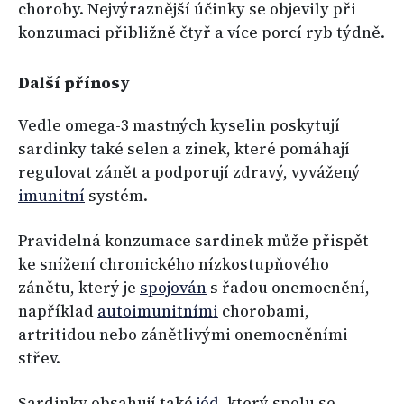
choroby. Nejvýraznější účinky se objevily při
konzumaci přibližně čtyř a více porcí ryb týdně.
Další přínosy
Vedle omega-3 mastných kyselin poskytují
sardinky také selen a zinek, které pomáhají
regulovat zánět a podporují zdravý, vyvážený
imunitní
systém.
Pravidelná konzumace sardinek může přispět
ke snížení chronického nízkostupňového
zánětu, který je
spojován
s řadou onemocnění,
například
autoimunitními
chorobami,
artritidou nebo zánětlivými onemocněními
střev.
Sardinky obsahují také
jód
, který spolu se