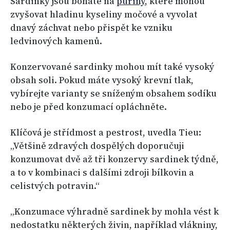
Sardinky jsou bohaté na
puriny
, které mohou
zvyšovat hladinu kyseliny močové a vyvolat
dnavý záchvat nebo přispět ke vzniku
ledvinových kamenů.
Konzervované sardinky mohou mít také vysoký
obsah soli. Pokud máte vysoký krevní tlak,
vybírejte varianty se sníženým obsahem sodíku
nebo je před konzumací opláchněte.
Klíčová je střídmost a pestrost, uvedla Tieu:
„Většině zdravých dospělých doporučuji
konzumovat dvě až tři konzervy sardinek týdně,
a to v kombinaci s dalšími zdroji bílkovin a
celistvých potravin.“
„Konzumace výhradně sardinek by mohla vést k
nedostatku některých živin, například vlákniny,