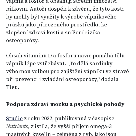
vápník a fosfor a obsahují střední množství
bílkovin. Autoři dospěli k závěru, že tyto kosti
by mohly být využity k výrobě vápníkového
prášku jako přirozeného prostředku ke
zlepšení zdraví kostí a snížení rizika
osteoporózy.
Obsah vitaminu D a fosforu navíc pomáhá tělu
vápník lépe vstřebávat. „To dělá sardinky
výbornou volbou pro zajištění vápníku ve stravě
při prevenci i zvládání osteoporózy,“ dodala
Tieu.
Podpora zdraví mozku a psychické pohody
Studie
z roku 2022, publikovaná v časopise
Nutrients
, zjistila, že vyšší příjem omega-3
mastných kyselin – zejména z ryb, jako jsou