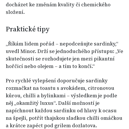
docházet ke změnám kvality či chemického
složení.
Praktické tipy
„Říkám lidem pořád – nepodceňujte sardinky,“
uvedl Minor. Drží se jednoduchého přístupu: „Ve
skutečnosti se rozhodujete jen mezi pikantní
hořčicí nebo olejem – a tím to končí.“
Pro rychlé vylepšení doporučuje sardinky
rozmačkat na toastu s avokádem, citronovou
kůrou, chilli a bylinkami – výsledkem je podle
něj „okamžitý luxus“. Další možností je
napíchnout každou sardinku od hlavy k ocasu
na špejli, potřít thajskou sladkou chilli omáčkou
a krátce zapéct pod grilem dozlatova.