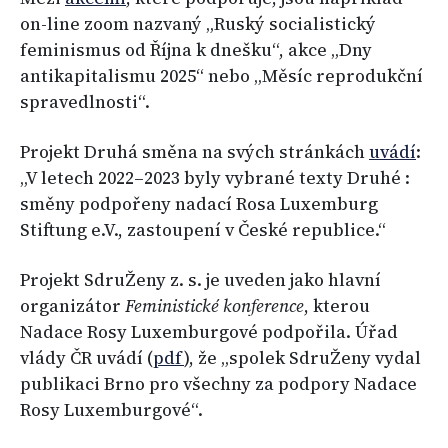
on-line zoom nazvaný „Ruský socialistický
feminismus od Října k dnešku“, akce „Dny
antikapitalismu 2025“ nebo „Měsíc reprodukční
spravedlnosti“.
Projekt Druhá směna na svých stránkách
uvádí
:
„V letech 2022–⁠⁠⁠⁠⁠⁠2023 byly vybrané texty Druhé :
směny podpořeny nadací Rosa Luxemburg
Stiftung e.V., zastoupení v České republice.“
Projekt SdruŽeny z. s. je uveden jako hlavní
organizátor
Feministické konference
, kterou
Nadace Rosy Luxemburgové podpořila. Úřad
vlády ČR uvádí (
pdf
), že „spolek SdruŽeny vydal
publikaci Brno pro všechny za podpory Nadace
Rosy Luxemburgové“.