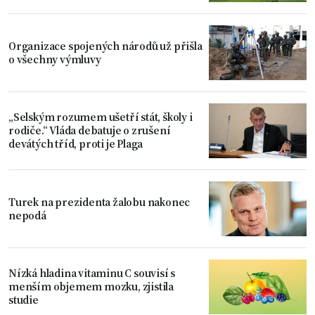
Organizace spojených národů už přišla
o všechny výmluvy
„Selským rozumem ušetří stát, školy i
rodiče.“ Vláda debatuje o zrušení
devátých tříd, proti je Plaga
Turek na prezidenta žalobu nakonec
nepodá
Nízká hladina vitaminu C souvisí s
menším objemem mozku, zjistila
studie