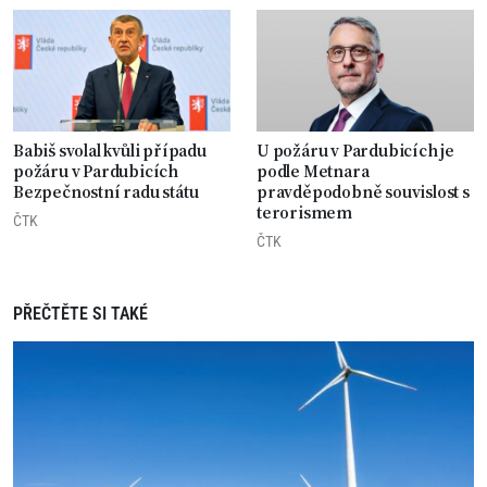
Babiš svolal kvůli případu
U požáru v Pardubicích je
požáru v Pardubicích
podle Metnara
Bezpečnostní radu státu
pravděpodobně souvislost s
terorismem
ČTK
ČTK
PŘEČTĚTE SI TAKÉ