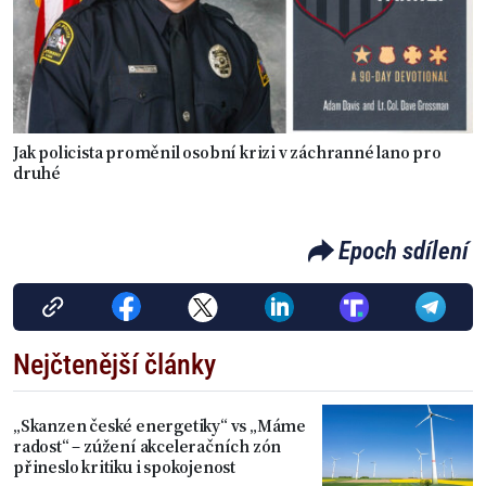
Jak policista proměnil osobní krizi v záchranné lano pro
druhé
Epoch sdílení
Nejčtenější články
„Skanzen české energetiky“ vs „Máme
radost“ – zúžení akceleračních zón
přineslo kritiku i spokojenost