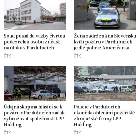
Soud poslal do vazby čtvrtou
Žena zadržená na Slovensku
podezřelou osobu z účasti
kvůli požáru v Pardubicích
na útoku v Pardubicích
je dle policie Američanka
ČTK
ČTK
Údajná skupina hlásící se k
Policie v Pardubicích
požáru v Pardubicích začala
ukončila ohledání požářiště
vyhrožovat společnosti LPP
zbrojařské firmy LPP
Holding
Holding
ČTK
ČTK