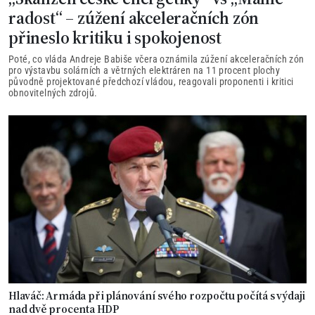
radost“ – zúžení akceleračních zón
přineslo kritiku i spokojenost
Poté, co vláda Andreje Babiše včera oznámila zúžení akceleračních zón
pro výstavbu solárních a větrných elektráren na 11 procent plochy
původně projektované předchozí vládou, reagovali proponenti i kritici
obnovitelných zdrojů.
Hlaváč: Armáda při plánování svého rozpočtu počítá s výdaji
nad dvě procenta HDP