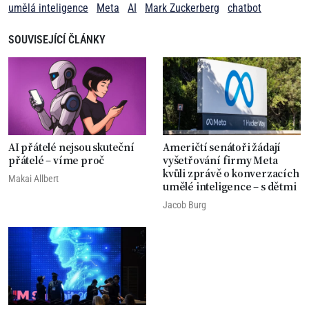
umělá inteligence
Meta
AI
Mark Zuckerberg
chatbot
SOUVISEJÍCÍ ČLÁNKY
AI přátelé nejsou skuteční
Američtí senátoři žádají
přátelé – víme proč
vyšetřování firmy Meta
kvůli zprávě o konverzacích
Makai Allbert
umělé inteligence – s dětmi
Jacob Burg