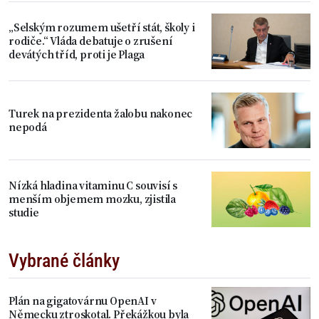
„Selským rozumem ušetří stát, školy i
rodiče.“ Vláda debatuje o zrušení
devátých tříd, proti je Plaga
Turek na prezidenta žalobu nakonec
nepodá
Nízká hladina vitaminu C souvisí s
menším objemem mozku, zjistila
studie
Vybrané články
Plán na gigatovárnu OpenAI v
Německu ztroskotal. Překážkou byla