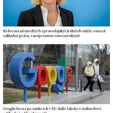
Reforma německých zpravodajských služeb může omezit
základní práva, varuje tamní zmocněnkyně
Googlu hrozí po sankcích v EU další žaloby o miliardové