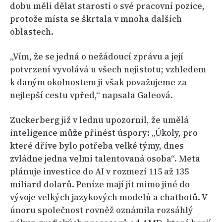
dobu měli dělat starosti o své pracovní pozice,
protože místa se škrtala v mnoha dalších
oblastech.
„Vím, že se jedná o nežádoucí zprávu a její
potvrzení vyvolává u všech nejistotu; vzhledem
k daným okolnostem ji však považujeme za
nejlepší cestu vpřed,“ napsala Galeová.
Zuckerberg již v lednu upozornil, že umělá
inteligence může přinést úspory: „Úkoly, pro
které dříve bylo potřeba velké týmy, dnes
zvládne jedna velmi talentovaná osoba“. Meta
plánuje investice do AI v rozmezí 115 až 135
miliard dolarů. Peníze mají jít mimo jiné do
vývoje velkých jazykových modelů a chatbotů. V
únoru společnost rovněž oznámila rozsáhlý