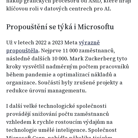
nákup grafických procesorů od AMD, které hrají
klíčovou roli v datových centrech pro AI.
Propouštění se týká i Microsoftu
Už v letech 2022 a 2023 Meta
výrazně
propouštěla
. Nejprve 11 000 zaměstnanců,
následně dalších 10 000. Mark Zuckerberg tyto
kroky vysvětlil nadměrným počtem pracovníků
během pandemie a optimalizací nákladů a
organizace. Součástí byly zrušené projekty a
redukce úrovní managementu.
I další velké technologické společnosti
provádějí snižování počtu zaměstnanců
vzhledem k rychle rostoucím výdajům na
technologie umělé inteligence. Společnost