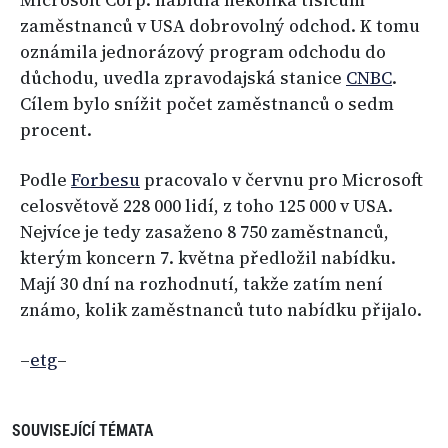
Microsoft Corp. nabídla několika tisícům
zaměstnanců v USA dobrovolný odchod. K tomu
oznámila jednorázový program odchodu do
důchodu, uvedla zpravodajská stanice
CNBC
.
Cílem bylo snížit počet zaměstnanců o sedm
procent.
Podle
Forbesu
pracovalo v červnu pro Microsoft
celosvětově 228 000 lidí, z toho 125 000 v USA.
Nejvíce je tedy zasaženo 8 750 zaměstnanců,
kterým koncern 7. května předložil nabídku.
Mají 30 dní na rozhodnutí, takže zatím není
známo, kolik zaměstnanců tuto nabídku přijalo.
–
etg
–
SOUVISEJÍCÍ TÉMATA