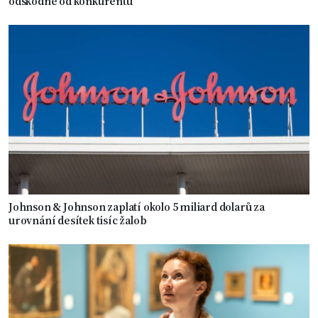
odškodné od konkurentů
Johnson & Johnson zaplatí okolo 5 miliard dolarů za
urovnání desítek tisíc žalob