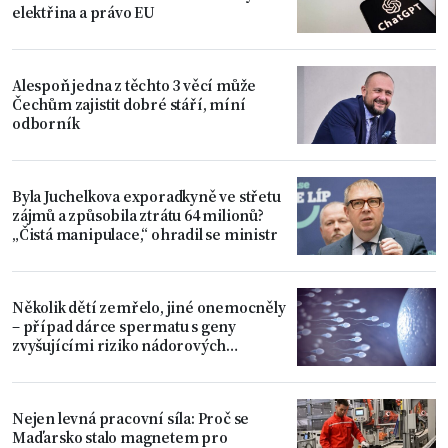
elektřina a právo EU
Alespoň jedna z těchto 3 věcí může
Čechům zajistit dobré stáří, míní
odborník
Byla Juchelkova exporadkyně ve střetu
zájmů a způsobila ztrátu 64 milionů?
„Čistá manipulace,“ ohradil se ministr
Několik dětí zemřelo, jiné onemocněly
– případ dárce spermatu s geny
zvyšujícími riziko nádorových
onemocnění
Nejen levná pracovní síla: Proč se
Maďarsko stalo magnetem pro