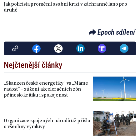
Jak policista proměnil osobní krizi v záchranné lano pro
druhé
Epoch sdílení
Nejčtenější články
„Skanzen české energetiky“ vs „Máme
radost“ – zúžení akceleračních zón
přineslo kritiku i spokojenost
Organizace spojených národů už přišla
o všechny výmluvy