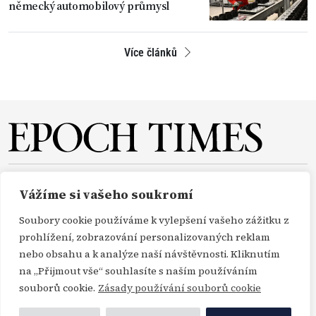
německý automobilový průmysl
Více článků
O NÁS
REDAKCE
PŘEDPLATNÉ
PODPORA
Vážíme si vašeho soukromí
DARUJTE
KONTAKT
TISKOVÉ ZPRÁVY
GDPR
Soubory cookie používáme k vylepšení vašeho zážitku z
OBCHODNÍ PODMÍNKY
prohlížení, zobrazování personalizovaných reklam
nebo obsahu a k analýze naší návštěvnosti. Kliknutím
na „Přijmout vše“ souhlasíte s naším používáním
Copyright Epoch Times ČR © 2000-2026
souborů cookie.
Zásady používání souborů cookie
Všechna práva vyhrazena. Publikování nebo další šíření zpráv a fotografií ze zdrojů
Profimedia, Getty Images a Envato je bez předchozího písemného souhlasu těchto