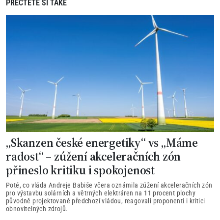
PŘEČTĚTE SI TAKÉ
„Skanzen české energetiky“ vs „Máme
radost“ – zúžení akceleračních zón
přineslo kritiku i spokojenost
Poté, co vláda Andreje Babiše včera oznámila zúžení akceleračních zón
pro výstavbu solárních a větrných elektráren na 11 procent plochy
původně projektované předchozí vládou, reagovali proponenti i kritici
obnovitelných zdrojů.