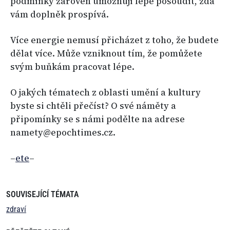
podmínky zároveň umožňují lépe posoudit, zda
vám doplněk prospívá.
Více energie nemusí přicházet z toho, že budete
dělat více. Může vzniknout tím, že pomůžete
svým buňkám pracovat lépe.
O jakých tématech z oblasti umění a kultury
byste si chtěli přečíst? O své náměty a
připomínky se s námi podělte na adrese
namety@epochtimes.cz.
–
ete
–
SOUVISEJÍCÍ TÉMATA
zdraví