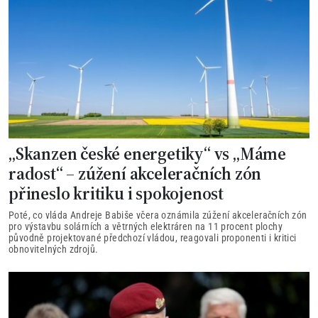
„Skanzen české energetiky“ vs „Máme
radost“ – zúžení akceleračních zón
přineslo kritiku i spokojenost
Poté, co vláda Andreje Babiše včera oznámila zúžení akceleračních zón
pro výstavbu solárních a větrných elektráren na 11 procent plochy
původně projektované předchozí vládou, reagovali proponenti i kritici
obnovitelných zdrojů.