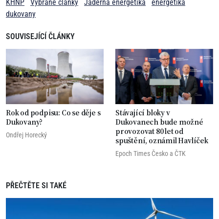
KHNP
Vybrané články
Jaderná energetika
energetika
dukovany
SOUVISEJÍCÍ ČLÁNKY
Rok od podpisu: Co se děje s
Stávající bloky v
Dukovany?
Dukovanech bude možné
provozovat 80 let od
Ondřej Horecký
spuštění, oznámil Havlíček
Epoch Times Česko
a
ČTK
PŘEČTĚTE SI TAKÉ