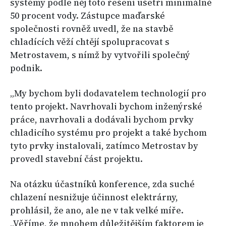
systémy podle něj toto řešení ušetří minimálně
50 procent vody. Zástupce maďarské
společnosti rovněž uvedl, že na stavbě
chladících věží chtějí spolupracovat s
Metrostavem, s nímž by vytvořili společný
podnik.
„My bychom byli dodavatelem technologií pro
tento projekt. Navrhovali bychom inženýrské
práce, navrhovali a dodávali bychom prvky
chladicího systému pro projekt a také bychom
tyto prvky instalovali, zatímco Metrostav by
provedl stavební část projektu.
Na otázku účastníků konference, zda suché
chlazení nesnižuje účinnost elektrárny,
prohlásil, že ano, ale ne v tak velké míře.
„Věříme, že mnohem důležitějším faktorem je