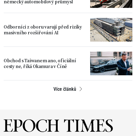
německý automobilový průmysl
Odborníci z oboru varují před riziky
masivního rozšiřování AI
Obchod s Taiwanem ano, oficiální
cesty ne, říká Okamura v Číně
Více článků