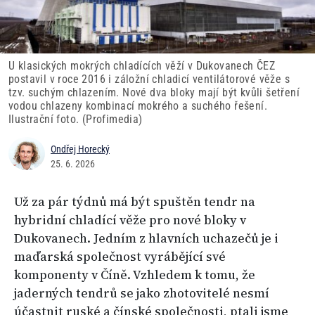
U klasických mokrých chladících věží v Dukovanech ČEZ
postavil v roce 2016 i záložní chladicí ventilátorové věže s
tzv. suchým chlazením. Nové dva bloky mají být kvůli šetření
vodou chlazeny kombinací mokrého a suchého řešení.
Ilustrační foto. (Profimedia)
Ondřej Horecký
25. 6. 2026
Už za pár týdnů má být spuštěn tendr na
hybridní chladící věže pro nové bloky v
Dukovanech. Jedním z hlavních uchazečů je i
maďarská společnost vyrábějící své
komponenty v Číně. Vzhledem k tomu, že
jaderných tendrů se jako zhotovitelé nesmí
účastnit ruské a čínské společnosti, ptali jsme