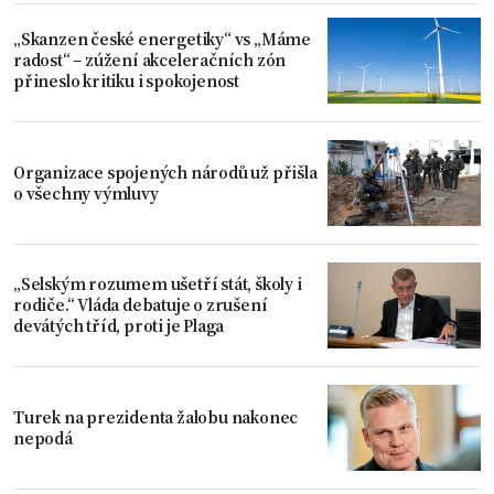
„Skanzen české energetiky“ vs „Máme
radost“ – zúžení akceleračních zón
přineslo kritiku i spokojenost
Organizace spojených národů už přišla
o všechny výmluvy
„Selským rozumem ušetří stát, školy i
rodiče.“ Vláda debatuje o zrušení
devátých tříd, proti je Plaga
Turek na prezidenta žalobu nakonec
nepodá