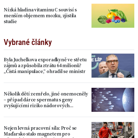
Nízká hladina vitaminu C souvisí s
menším objemem mozku, zjistila
studie
Vybrané články
Byla Juchelkova exporadkyně ve střetu
zájmů a způsobila ztrátu 64 milionů?
„Čistá manipulace,“ ohradil se ministr
Několik dětí zemřelo, jiné onemocněly
– případ dárce spermatu s geny
zvyšujícími riziko nádorových
onemocnění
Nejen levná pracovní síla: Proč se
Maďarsko stalo magnetem pro