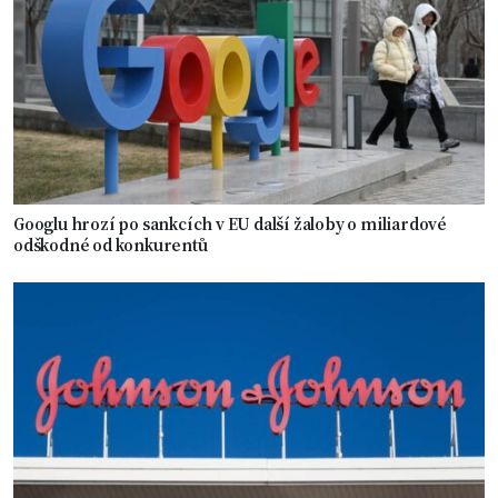
Googlu hrozí po sankcích v EU další žaloby o miliardové
odškodné od konkurentů