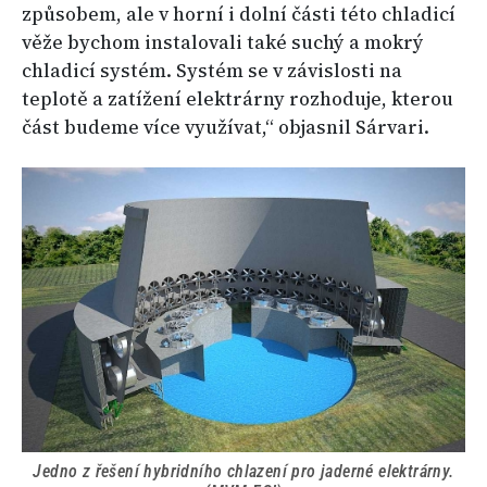
způsobem, ale v horní i dolní části této chladicí
věže bychom instalovali také suchý a mokrý
chladicí systém. Systém se v závislosti na
teplotě a zatížení elektrárny rozhoduje, kterou
část budeme více využívat,“ objasnil Sárvari.
Jedno z řešení hybridního chlazení pro jaderné elektrárny.