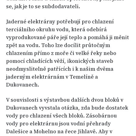
se, jak je to se subdodavateli.
Jaderné elektrárny potřebují pro chlazení
terciálního okruhu vodu, která odebírá
vyprodukované páře její teplo a pomáhá ji měnit
zpět na vodu. Toho lze docílit průtočným
chlazením přímo z moře či velké řeky nebo
pomocí chladících věží, ikonických staveb
neodmyslitelně patřících i k našim dvěma
jaderným elektrárnám v Temelíně a
Dukovanech.
V souvislosti s výstavbou dalších dvou bloků v
Dukovanech vyvstala otázka, zda bude dostatek
vody pro chlazení všech bloků. Zásobárnou
vody pro elektrárnu jsou vodní přehrady
Dalešice a Mohelno na řece Jihlavě. Aby v