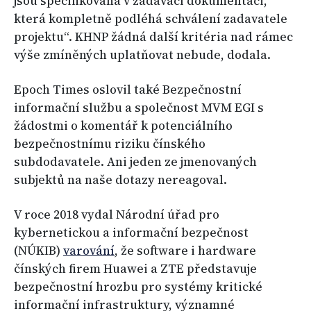
jsou specifikována v zadávací dokumentaci,
která kompletně podléhá schválení zadavatele
projektu“. KHNP žádná další kritéria nad rámec
výše zmíněných uplatňovat nebude, dodala.
Epoch Times oslovil také Bezpečnostní
informační službu a společnost MVM EGI s
žádostmi o komentář k potenciálního
bezpečnostnímu riziku čínského
subdodavatele. Ani jeden ze jmenovaných
subjektů na naše dotazy nereagoval.
V roce 2018 vydal Národní úřad pro
kybernetickou a informační bezpečnost
(NÚKIB)
varování
, že software i hardware
čínských firem Huawei a ZTE představuje
bezpečnostní hrozbu pro systémy kritické
informační infrastruktury, významné