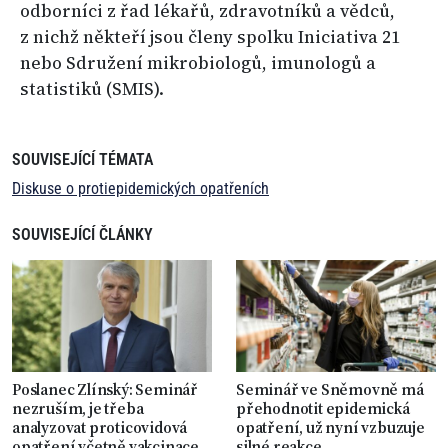
odborníci z řad lékařů, zdravotníků a vědců,
z nichž někteří jsou členy spolku Iniciativa 21
nebo Sdružení mikrobiologů, imunologů a
statistiků (SMIS).
SOUVISEJÍCÍ TÉMATA
Diskuse o protiepidemických opatřeních
SOUVISEJÍCÍ ČLÁNKY
Poslanec Zlínský: Seminář
Seminář ve Sněmovně má
nezruším, je třeba
přehodnotit epidemická
analyzovat proticovidová
opatření, už nyní vzbuzuje
opatření včetně vakcinace
silné reakce