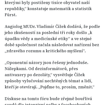
kterými byly postiženy tisíce obyvatel naší
republiky,“ konstatuje matematik a statistik
Fürst.
Angiolog MUDr. Vladimír Čížek dodává, že podle
jeho zkušeností za poslední tři roky došlo „k
úpadku vědy a medicínské etiky“ a ve stejné
době společnost začala následovat nařízení bez
„zdravého rozumu a kritického myšlení“.
„Oponentní názory jsou řešeny jednoduše.
Nálepkami. Od dezinformátorů, přes
antivaxery po dezoláty,“ vysvětluje Čížek
způsoby vylučování nechtěných témat a lidí,
kteří je otevírají. „Pojďme to, prosím, změnit.“
Diskuse na tomto fóru bude zřejmě bouřlivá
soudě dle intenzivní palby z facebookových