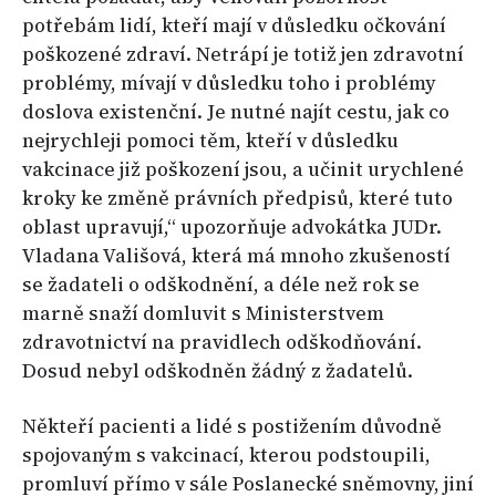
potřebám lidí, kteří mají v důsledku očkování
poškozené zdraví. Netrápí je totiž jen zdravotní
problémy, mívají v důsledku toho i problémy
doslova existenční. Je nutné najít cestu, jak co
nejrychleji pomoci těm, kteří v důsledku
vakcinace již poškození jsou, a učinit urychlené
kroky ke změně právních předpisů, které tuto
oblast upravují,“ upozorňuje advokátka JUDr.
Vladana Vališová, která má mnoho zkušeností
se žadateli o odškodnění, a déle než rok se
marně snaží domluvit s Ministerstvem
zdravotnictví na pravidlech odškodňování.
Dosud nebyl odškodněn žádný z žadatelů.
Někteří pacienti a lidé s postižením důvodně
spojovaným s vakcinací, kterou podstoupili,
promluví přímo v sále Poslanecké sněmovny, jiní