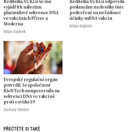
Ředitelka SÚKLu se má
Ředitelka SÚKLu odpovídá
vyjádřit k nálezům
poslancům na desítky tisíc
plazmidové sekvence DNA
podezření na nežádoucí
ve vakcínách Pfizer a
účinky mRNA vakcín
Moderna
Milan Kajínek
Milan Kajínek
Evropský regulační orgán
potvrdil, že společnost
BioNTech neupozornila na
sekvenci DNA ve vakcíně
proti covidu-19
Zachary Stieber
PŘEČTĚTE SI TAKÉ