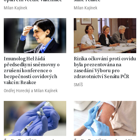
Milan Kajínek
Milan Kajínek
Imunolog Hel žádá
Rizika očkování proti covidu
předsedkyni sněmovny o
byla prezentována na
zrušení konference o
zasedání Výboru pro
bezpečnosti covidových
zdravotnictví Senátu PČR
vakcín: Reakce
SMÍŠ
Ondřej Horecký
a
Milan Kajínek