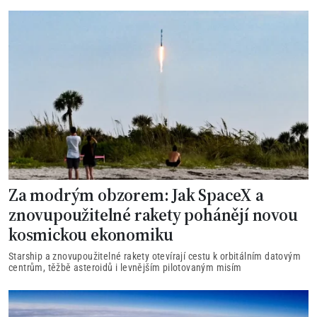
Za modrým obzorem: Jak SpaceX a
znovupoužitelné rakety pohánějí novou
kosmickou ekonomiku
Starship a znovupoužitelné rakety otevírají cestu k orbitálním datovým
centrům, těžbě asteroidů i levnějším pilotovaným misím