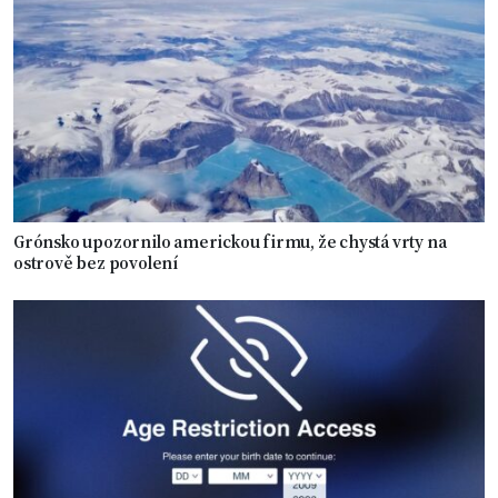
Grónsko upozornilo americkou firmu, že chystá vrty na
ostrově bez povolení