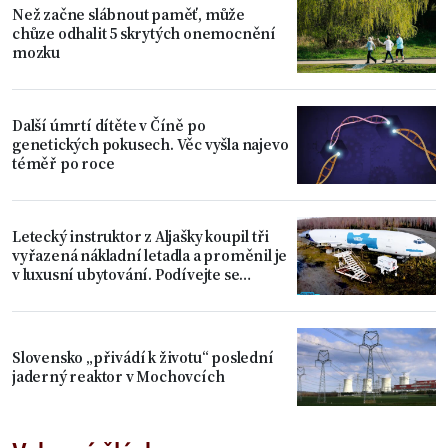
Než začne slábnout paměť, může
chůze odhalit 5 skrytých onemocnění
mozku
Další úmrtí dítěte v Číně po
genetických pokusech. Věc vyšla najevo
téměř po roce
Letecký instruktor z Aljašky koupil tři
vyřazená nákladní letadla a proměnil je
v luxusní ubytování. Podívejte se
dovnitř
Slovensko „přivádí k životu“ poslední
jaderný reaktor v Mochovcích