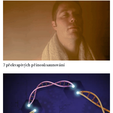
7 překvapivých přínosů saunování