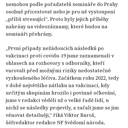
nemohou podle pořadatelů semináře do Prahy
osobně přicestovat nebo je pro ně vystoupení
„příliš stresující“. Proto byly jejich příběhy
nahrány na videozáznamy, které budou na
semináři přehrány.
„První případy nežádoucích následků po
vakcinaci proti covidu-19 jsme zaznamenali v
ohlasech na rozhovory s odborníky, kteří
varovali před možnými riziky nedostatečně
vyzkoušeného léčiva. Začátkem roku 2022, tedy
v době největšího nátlaku na vakcinaci, kdy
určitým skupinám hrozilo i povinné očkování,
jsme v redakci věděli už o velké řadě lidí, u
nichž se následky projevily, a začali jsme se jim
věnovat detailněji,“ říká Viktor Baroš,
šéfredaktor redakce NF Svědomí národa.