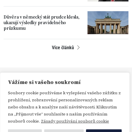
Důvěra v německý stát prudce klesla,
ukazují výsledky pravidelného
průzkumu
Více článků
Vážíme si vašeho soukromí
Soubory cookie používáme k vylepšení vašeho zážitku z
prohlížení, zobrazování personalizovaných reklam
O NÁS
REDAKCE
PŘEDPLATNÉ
PODPORA
nebo obsahu a k analýze naší návštěvnosti. Kliknutím
DARUJTE
KONTAKT
TISKOVÉ ZPRÁVY
GDPR
na „Přijmout vše“ souhlasíte s naším používáním
souborů cookie.
Zásady používání souborů cookie
OBCHODNÍ PODMÍNKY