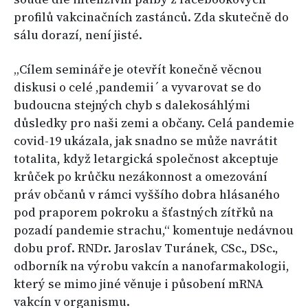
profilů vakcinačních zastánců. Zda skutečně do
sálu dorazí, není jisté.
„Cílem semináře je otevřít konečně věcnou
diskusi o celé ,pandemii´ a vyvarovat se do
budoucna stejných chyb s dalekosáhlými
důsledky pro naši zemi a občany. Celá pandemie
covid-19 ukázala, jak snadno se může navrátit
totalita, když letargická společnost akceptuje
krůček po krůčku nezákonnost a omezování
práv občanů v rámci vyššího dobra hlásaného
pod praporem pokroku a šťastných zítřků na
pozadí pandemie strachu,“ komentuje nedávnou
dobu prof. RNDr. Jaroslav Turánek, CSc., DSc.,
odborník na výrobu vakcín a nanofarmakologii,
který se mimo jiné věnuje i působení mRNA
vakcín v organismu.