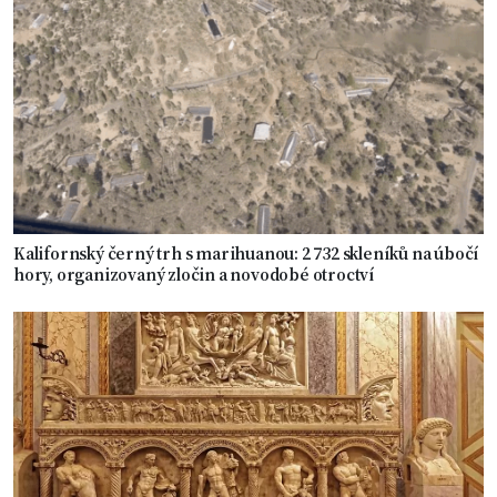
Kalifornský černý trh s marihuanou: 2 732 skleníků na úbočí
hory, organizovaný zločin a novodobé otroctví