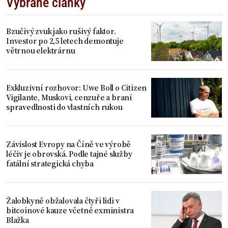
Vybrané články
Bzučivý zvuk jako rušivý faktor.
Investor po 2,5 letech demontuje
větrnou elektrárnu
Exkluzivní rozhovor: Uwe Boll o Citizen
Vigilante, Muskovi, cenzuře a braní
spravedlnosti do vlastních rukou
Závislost Evropy na Číně ve výrobě
léčiv je obrovská. Podle tajné služby
fatální strategická chyba
Žalobkyně obžalovala čtyři lidi v
bitcoinové kauze včetně exministra
Blažka