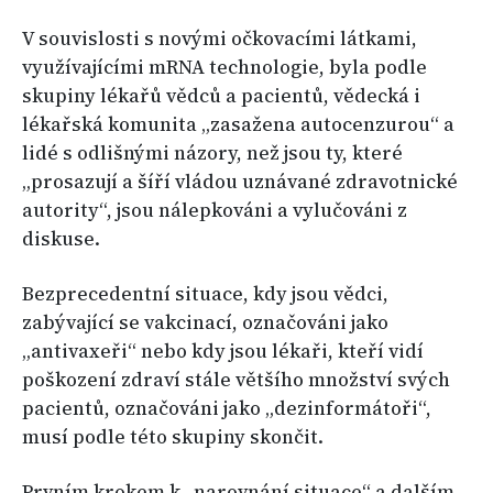
V souvislosti s novými očkovacími látkami,
využívajícími mRNA technologie, byla podle
skupiny lékařů vědců a pacientů, vědecká i
lékařská komunita „zasažena autocenzurou“ a
lidé s odlišnými názory, než jsou ty, které
„prosazují a šíří vládou uznávané zdravotnické
autority“, jsou nálepkováni a vylučováni z
diskuse.
Bezprecedentní situace, kdy jsou vědci,
zabývající se vakcinací, označováni jako
„antivaxeři“ nebo kdy jsou lékaři, kteří vidí
poškození zdraví stále většího množství svých
pacientů, označováni jako „dezinformátoři“,
musí podle této skupiny skončit.
Prvním krokem k „narovnání situace“ a dalším