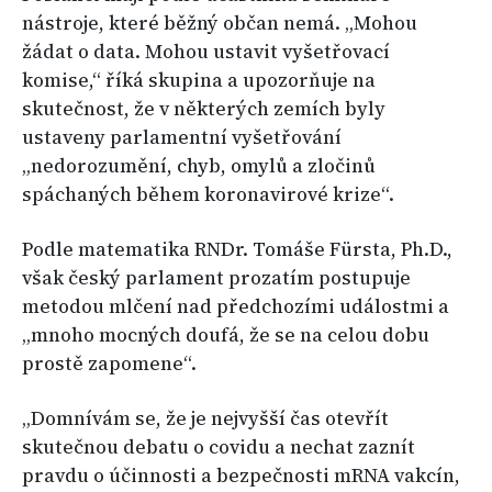
nástroje, které běžný občan nemá. „Mohou
žádat o data. Mohou ustavit vyšetřovací
komise,“ říká skupina a upozorňuje na
skutečnost, že v některých zemích byly
ustaveny parlamentní vyšetřování
„nedorozumění, chyb, omylů a zločinů
spáchaných během koronavirové krize“.
Podle matematika RNDr. Tomáše Fürsta, Ph.D.,
však český parlament prozatím postupuje
metodou mlčení nad předchozími událostmi a
„mnoho mocných doufá, že se na celou dobu
prostě zapomene“.
„Domnívám se, že je nejvyšší čas otevřít
skutečnou debatu o covidu a nechat zaznít
pravdu o účinnosti a bezpečnosti mRNA vakcín,