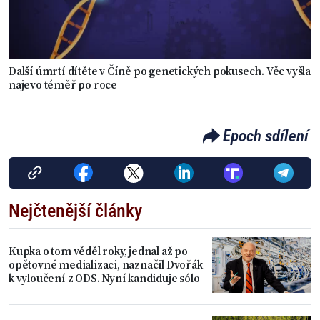
Další úmrtí dítěte v Číně po genetických pokusech. Věc vyšla
najevo téměř po roce
Epoch sdílení
Nejčtenější články
Kupka o tom věděl roky, jednal až po
opětovné medializaci, naznačil Dvořák
k vyloučení z ODS. Nyní kandiduje sólo