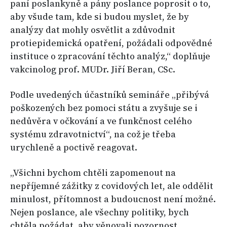
paní poslankyně a pány poslance poprosit o to,
aby všude tam, kde si budou myslet, že by
analýzy dat mohly osvětlit a zdůvodnit
protiepidemická opatření, požádali odpovědné
instituce o zpracování těchto analýz,“ doplňuje
vakcinolog prof. MUDr. Jiří Beran, CSc.
Podle uvedených účastníků semináře „přibývá
poškozených bez pomoci státu a zvyšuje se i
nedůvěra v očkování a ve funkčnost celého
systému zdravotnictví“, na což je třeba
urychleně a poctivě reagovat.
„Všichni bychom chtěli zapomenout na
nepříjemné zážitky z covidových let, ale oddělit
minulost, přítomnost a budoucnost není možné.
Nejen poslance, ale všechny politiky, bych
chtěla požádat, aby věnovali pozornost