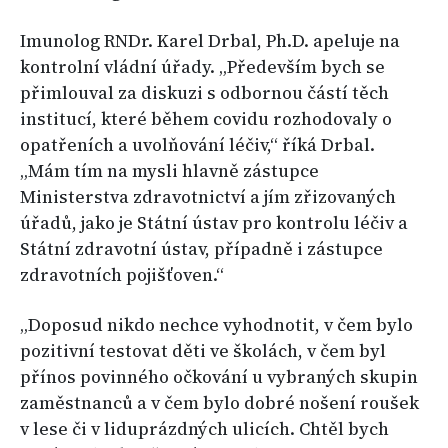
Imunolog RNDr. Karel Drbal, Ph.D. apeluje na
kontrolní vládní úřady. „Především bych se
přimlouval za diskuzi s odbornou částí těch
institucí, které během covidu rozhodovaly o
opatřeních a uvolňování léčiv,“ říká Drbal.
„Mám tím na mysli hlavně zástupce
Ministerstva zdravotnictví a jím zřizovaných
úřadů, jako je Státní ústav pro kontrolu léčiv a
Státní zdravotní ústav, případně i zástupce
zdravotních pojišťoven.“
„Doposud nikdo nechce vyhodnotit, v čem bylo
pozitivní testovat děti ve školách, v čem byl
přínos povinného očkování u vybraných skupin
zaměstnanců a v čem bylo dobré nošení roušek
v lese či v liduprázdných ulicích. Chtěl bych