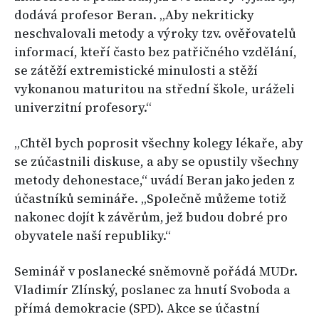
dodává profesor Beran. „Aby nekriticky
neschvalovali metody a výroky tzv. ověřovatelů
informací, kteří často bez patřičného vzdělání,
se zátěží extremistické minulosti a stěží
vykonanou maturitou na střední škole, uráželi
univerzitní profesory.“
„Chtěl bych poprosit všechny kolegy lékaře, aby
se zúčastnili diskuse, a aby se opustily všechny
metody dehonestace,“ uvádí Beran jako jeden z
účastníků semináře. „Společně můžeme totiž
nakonec dojít k závěrům, jež budou dobré pro
obyvatele naší republiky.“
Seminář v poslanecké sněmovně pořádá MUDr.
Vladimír Zlínský, poslanec za hnutí Svoboda a
přímá demokracie (SPD). Akce se účastní