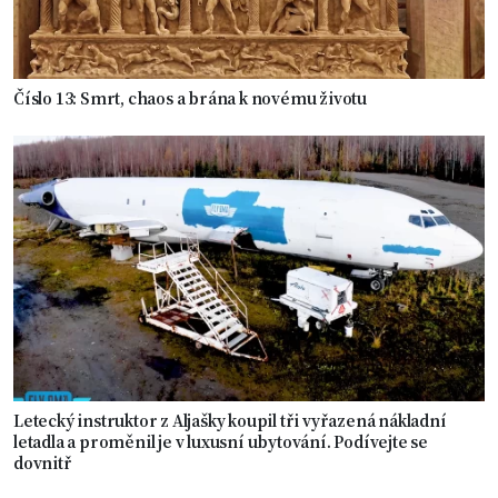
Číslo 13: Smrt, chaos a brána k novému životu
Letecký instruktor z Aljašky koupil tři vyřazená nákladní
letadla a proměnil je v luxusní ubytování. Podívejte se
dovnitř