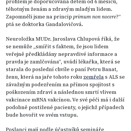
profilem je doporučována dětem od 6 měsíců,
těhotným ženám a zdravým mladým lidem.
Zapomněli jsme na princip
primum non nocere
?“
ptá se doktorka Gandalovičová.
Neuroložka MUDr. Jaroslava Chlupová říká, že
se nemůže „smířit s faktem, že jsou lidem
veřejně předkládány nepravdivé informace a
pravda je zamlčována“, uvádí lékařka, která se
starala do poslední chvíle o paní Petru Banat,
ženu, která na jaře tohoto roku
zemřela
s ALS se
závažným podezřením na přímou spojitost s
poškozením zdraví a následnou smrtí vlivem
vakcinace mRNA vakcínou. Ve své péči má i další
podobně postižené pacienty, o jejichž případech
bude hovořit ve svém vstupu.
Poslanci mají podle účastníků semináře