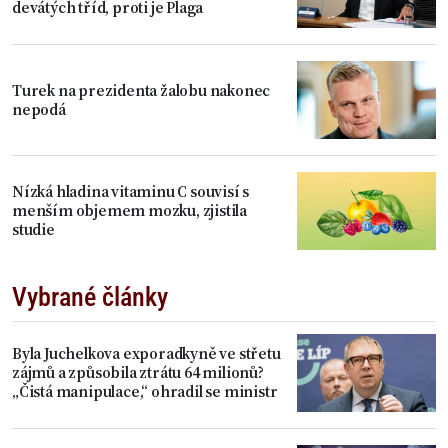
devátých tříd, proti je Plaga
Turek na prezidenta žalobu nakonec
nepodá
Nízká hladina vitaminu C souvisí s
menším objemem mozku, zjistila
studie
Vybrané články
Byla Juchelkova exporadkyně ve střetu
zájmů a způsobila ztrátu 64 milionů?
„Čistá manipulace,“ ohradil se ministr