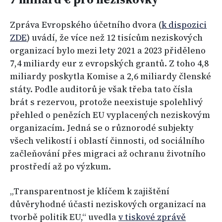
Zpráva Evropského účetního dvora (
k dispozici
ZDE
) uvádí, že více než 12 tisícům neziskových
organizací bylo mezi lety 2021 a 2023 přiděleno
7,4 miliardy eur z evropských grantů. Z toho 4,8
miliardy poskytla Komise a 2,6 miliardy členské
státy. Podle auditorů je však třeba tato čísla
brát s rezervou, protože neexistuje spolehlivý
přehled o penězích EU vyplacených neziskovým
organizacím. Jedná se o různorodé subjekty
všech velikostí i oblastí činnosti, od sociálního
začleňování přes migraci až ochranu životního
prostředí až po výzkum.
„Transparentnost je klíčem k zajištění
důvěryhodné účasti neziskových organizací na
tvorbě politik EU,“ uvedla
v tiskové zprávě