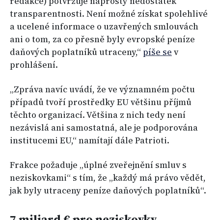
redakce) potvrzuje naprostý nedostatek
transparentnosti. Není možné získat spolehlivé
a ucelené informace o uzavřených smlouvách
ani o tom, za co přesně byly evropské peníze
daňových poplatníků utraceny,“
píše se
v
prohlášení.
„Zpráva navíc uvádí, že ve významném počtu
případů tvoří prostředky EU většinu příjmů
těchto organizací. Většina z nich tedy není
nezávislá ani samostatná, ale je podporována
institucemi EU,“ namítají dále Patrioti.
Frakce požaduje „úplné zveřejnění smluv s
neziskovkami“ s tím, že „každý má právo vědět,
jak byly utraceny peníze daňových poplatníků“.
7 miliard € pro neziskovky