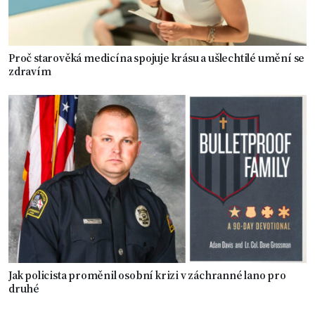
Proč starověká medicína spojuje krásu a ušlechtilé umění se
zdravím
Jak policista proměnil osobní krizi v záchranné lano pro
druhé