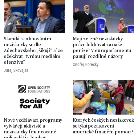
Skandál s lobbováním –
Mají zelené neziskovky
neziskovky se dle
právo lobbovat za naše
Zdechovského „šikují“ a lze
peníze? V europarlamentu
očekávat „tvrdou mediální
panují rozdílné názory
ofenzívu“
Ondřej Horecký
Juraj Skovajsa
Nové vzdělávací programy
Kterých českých neziskovek
vytvářejí aktivisté a
se týká pozastavení
neziskovky financované
americké finanční pomoci?
miliardáři a bankou