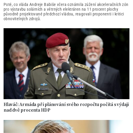
Poté, co vláda Andreje Babiše včera oznámila zúžení akceleračních zón
pro výstavbu solárních a větrných elektráren na 11 procent plochy
původně projektované předchozí vládou, reagovali proponenti i kritici
obnovitelných zdrojů.
Hlaváč: Armáda při plánování svého rozpočtu počítá s výdaji
nad dvě procenta HDP