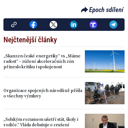
Epoch sdílení
Nejčtenější články
„Skanzen české energetiky“ vs „Máme
radost“ – zúžení akceleračních zón
přineslo kritiku i spokojenost
Organizace spojených národů už přišla
o všechny výmluvy
„Selským rozumem ušetří stát, školy i
rodiče.“ Vláda debatuje o zrušení