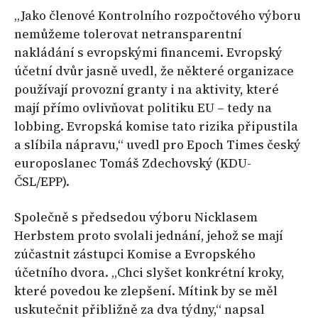
„Jako členové Kontrolního rozpočtového výboru
nemůžeme tolerovat netransparentní
nakládání s evropskými financemi. Evropský
účetní dvůr jasně uvedl, že některé organizace
používají provozní granty i na aktivity, které
mají přímo ovlivňovat politiku EU – tedy na
lobbing. Evropská komise tato rizika připustila
a slíbila nápravu,“ uvedl pro Epoch Times český
europoslanec Tomáš Zdechovský (KDU-
ČSL/EPP).
Společně s předsedou výboru Nicklasem
Herbstem proto svolali jednání, jehož se mají
zúčastnit zástupci Komise a Evropského
účetního dvora. „Chci slyšet konkrétní kroky,
které povedou ke zlepšení. Mítink by se měl
uskutečnit přibližně za dva týdny,“ napsal