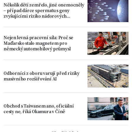
Několik dětí zemřelo, jiné onemocněly
– případ dárce spermatu s geny
zvyšujícími riziko nádorových
onemocnění
Nejen levná pracovní síla: Proč se
Maďarsko stalo magnetem pro
německý automobilový průmysl
Odborníci z oboru varují před riziky
masivního rozšiřování AI
Obchod s Taiwanem ano, oficiální
cesty ne, říká Okamura v Číně