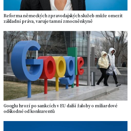
Reforma německých zpravodajských služeb může omezit
základní práva, varuje tamní zmocněnkyně
Googlu hrozí po sankcích v EU další žaloby o miliardové
odškodné od konkurentů