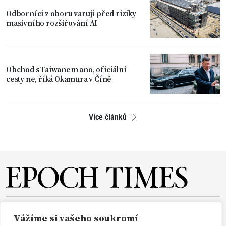
Odborníci z oboru varují před riziky
masivního rozšiřování AI
Obchod s Taiwanem ano, oficiální
cesty ne, říká Okamura v Číně
Více článků
O NÁS
REDAKCE
PŘEDPLATNÉ
PODPORA
Vážíme si vašeho soukromí