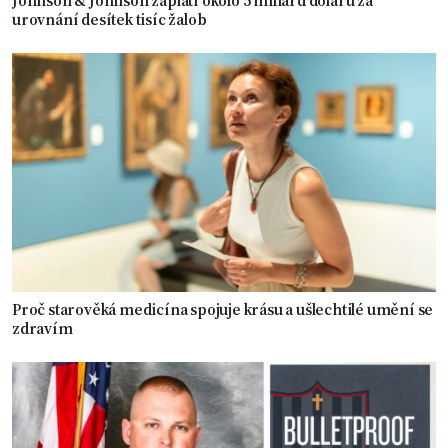
Johnson & Johnson zaplatí okolo 5 miliard dolarů za
urovnání desítek tisíc žalob
Proč starověká medicína spojuje krásu a ušlechtilé umění se
zdravím