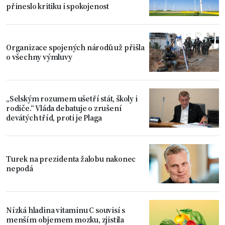
přineslo kritiku i spokojenost
Organizace spojených národů už přišla
o všechny výmluvy
„Selským rozumem ušetří stát, školy i
rodiče.“ Vláda debatuje o zrušení
devátých tříd, proti je Plaga
Turek na prezidenta žalobu nakonec
nepodá
Nízká hladina vitaminu C souvisí s
menším objemem mozku, zjistila