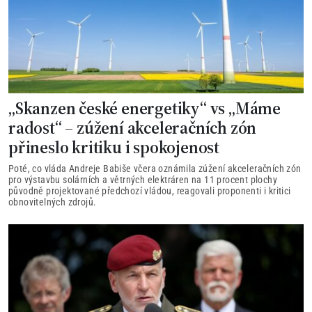
„Skanzen české energetiky“ vs „Máme
radost“ – zúžení akceleračních zón
přineslo kritiku i spokojenost
Poté, co vláda Andreje Babiše včera oznámila zúžení akceleračních zón
pro výstavbu solárních a větrných elektráren na 11 procent plochy
původně projektované předchozí vládou, reagovali proponenti i kritici
obnovitelných zdrojů.