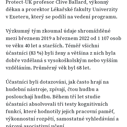
Protect-UK profesor Clive Ballard, výkonný
děkan a prorektor Lékařské fakulty Univerzity
v Exeteru, který se podílí na vedení programu.
Výzkumný tým zkoumal údaje shromážděné
mezi březnem 2019 a březnem 2022 od 1 107 osob
ve věku 40 let a starších. Téměř všichni
účastníci (83 %) byli ženy a většina z nich byla
dobře vzdělaná s vysokoškolským nebo vyšším
vzděláním. Průměrný věk byl 68 let.
Účastníci byli dotazováni, jak často hrají na
hudební nástroje, zpívají, čtou hudbu a
poslouchají hudbu. Během tří let studie
účastníci absolvovali tři testy kognitivních
funkcí, které hodnotily jejich pracovní paměť,
výkonnostní rozpětí, samostatné vyhledávání a
párové asociativní učení.