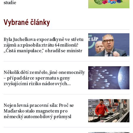
studie
Vybrané články
Byla Juchelkova exporadkyně ve střetu
zájmů a způsobila ztrátu 64 milionů?
„Čistá manipulace,“ ohradil se ministr
Několik dětí zemřelo, jiné onemocněly
– případ dárce spermatu s geny
zvyšujícími riziko nádorových
onemocnění
Nejen levná pracovní síla: Proč se
Maďarsko stalo magnetem pro
německý automobilový průmysl