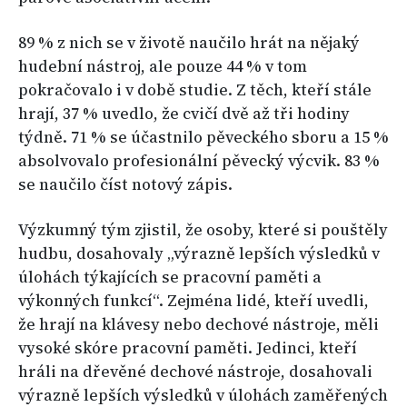
89 % z nich se v životě naučilo hrát na nějaký
hudební nástroj, ale pouze 44 % v tom
pokračovalo i v době studie. Z těch, kteří stále
hrají, 37 % uvedlo, že cvičí dvě až tři hodiny
týdně. 71 % se účastnilo pěveckého sboru a 15 %
absolvovalo profesionální pěvecký výcvik. 83 %
se naučilo číst notový zápis.
Výzkumný tým zjistil, že osoby, které si pouštěly
hudbu, dosahovaly „výrazně lepších výsledků v
úlohách týkajících se pracovní paměti a
výkonných funkcí“. Zejména lidé, kteří uvedli,
že hrají na klávesy nebo dechové nástroje, měli
vysoké skóre pracovní paměti. Jedinci, kteří
hráli na dřevěné dechové nástroje, dosahovali
výrazně lepších výsledků v úlohách zaměřených