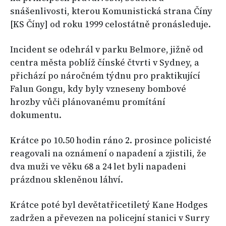
snášenlivosti, kterou Komunistická strana Číny
[KS Číny] od roku 1999 celostátně pronásleduje.
Incident se odehrál v parku Belmore, jižně od
centra města poblíž čínské čtvrti v Sydney, a
přichází po náročném týdnu pro praktikující
Falun Gongu, kdy byly vzneseny bombové
hrozby vůči plánovanému promítání
dokumentu.
Krátce po 10.50 hodin ráno 2. prosince policisté
reagovali na oznámení o napadení a zjistili, že
dva muži ve věku 68 a 24 let byli napadeni
prázdnou skleněnou láhví.
Krátce poté byl devětatřicetiletý Kane Hodges
zadržen a převezen na policejní stanici v Surry