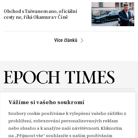
Obchod s Taiwanem ano, oficiální
cesty ne, říká Okamura v Číně
Více článků
O NÁS
REDAKCE
PŘEDPLATNÉ
PODPORA
Vážíme si vašeho soukromí
DARUJTE
KONTAKT
TISKOVÉ ZPRÁVY
GDPR
Soubory cookie používáme k vylepšení vašeho zážitku z
OBCHODNÍ PODMÍNKY
prohlížení, zobrazování personalizovaných reklam
nebo obsahu a k analýze naší návštěvnosti. Kliknutím
na „Přijmout vše“ souhlasíte s naším používáním