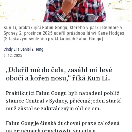
Kun Li, praktikující Falun Gongu, kterého v parku Belmore v
Sydney 2. prosince 2025 udeřil prázdnou láhví Kane Hodges.
(S laskavým svolením praktikujících Falun Gongu)
Cindy Li
a
Daniel Y. Teng
6. 12. 2025
„Udeřil mě do čela, zasáhl mi levé
obočí a kořen nosu,“ říká Kun Li.
Praktikující Falun Gongu byli napadeni poblíž
stanice Central v Sydney, přičemž jeden starší
muž zůstal se zakrváceným obličejem.
Falun Gong je čínská duchovní praxe založená
na principech pravdivosti, soucitu a