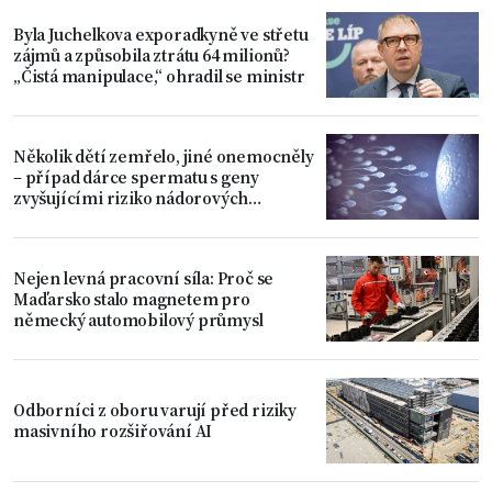
Byla Juchelkova exporadkyně ve střetu
zájmů a způsobila ztrátu 64 milionů?
„Čistá manipulace,“ ohradil se ministr
Několik dětí zemřelo, jiné onemocněly
– případ dárce spermatu s geny
zvyšujícími riziko nádorových
onemocnění
Nejen levná pracovní síla: Proč se
Maďarsko stalo magnetem pro
německý automobilový průmysl
Odborníci z oboru varují před riziky
masivního rozšiřování AI