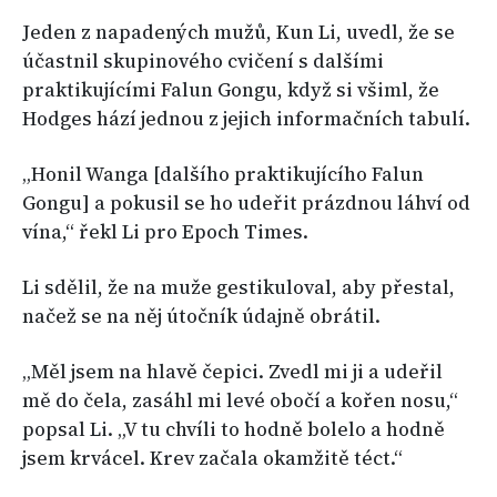
Jeden z napadených mužů, Kun Li, uvedl, že se
účastnil skupinového cvičení s dalšími
praktikujícími Falun Gongu, když si všiml, že
Hodges hází jednou z jejich informačních tabulí.
„Honil Wanga [dalšího praktikujícího Falun
Gongu] a pokusil se ho udeřit prázdnou láhví od
vína,“ řekl Li pro Epoch Times.
Li sdělil, že na muže gestikuloval, aby přestal,
načež se na něj útočník údajně obrátil.
„Měl jsem na hlavě čepici. Zvedl mi ji a udeřil
mě do čela, zasáhl mi levé obočí a kořen nosu,“
popsal Li. „V tu chvíli to hodně bolelo a hodně
jsem krvácel. Krev začala okamžitě téct.“