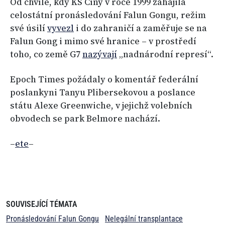
Od chvíle, kdy KS Číny v roce 1999 zahájila
celostátní pronásledování Falun Gongu, režim
své úsilí
vyvezl
i do zahraničí a zaměřuje se na
Falun Gong i mimo své hranice – v prostředí
toho, co země G7
nazývají
„nadnárodní represí“.
Epoch Times požádaly o komentář federální
poslankyni Tanyu Plibersekovou a poslance
státu Alexe Greenwiche, v jejichž volebních
obvodech se park Belmore nachází.
–
ete
–
SOUVISEJÍCÍ TÉMATA
Pronásledování Falun Gongu
Nelegální transplantace