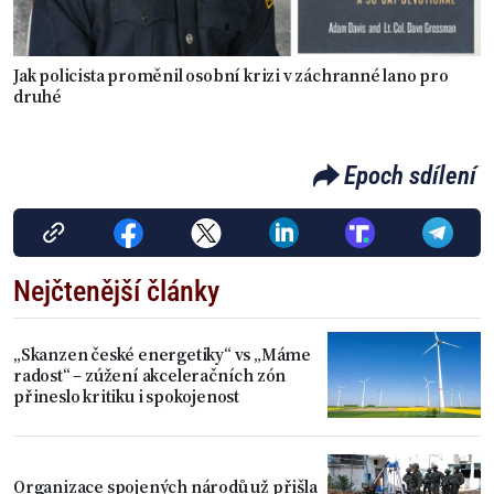
Jak policista proměnil osobní krizi v záchranné lano pro
druhé
Epoch sdílení
Nejčtenější články
„Skanzen české energetiky“ vs „Máme
radost“ – zúžení akceleračních zón
přineslo kritiku i spokojenost
Organizace spojených národů už přišla