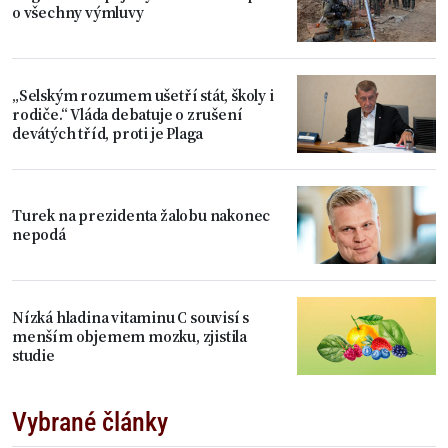
o všechny výmluvy
„Selským rozumem ušetří stát, školy i
rodiče.“ Vláda debatuje o zrušení
devátých tříd, proti je Plaga
Turek na prezidenta žalobu nakonec
nepodá
Nízká hladina vitaminu C souvisí s
menším objemem mozku, zjistila
studie
Vybrané články