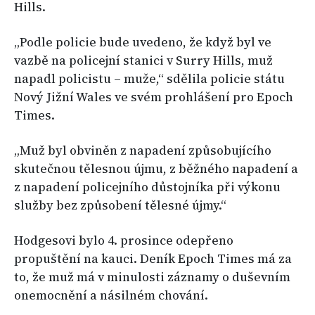
Hills.
„Podle policie bude uvedeno, že když byl ve
vazbě na policejní stanici v Surry Hills, muž
napadl policistu – muže,“ sdělila policie státu
Nový Jižní Wales ve svém prohlášení pro Epoch
Times.
„Muž byl obviněn z napadení způsobujícího
skutečnou tělesnou újmu, z běžného napadení a
z napadení policejního důstojníka při výkonu
služby bez způsobení tělesné újmy.“
Hodgesovi bylo 4. prosince odepřeno
propuštění na kauci. Deník Epoch Times má za
to, že muž má v minulosti záznamy o duševním
onemocnění a násilném chování.