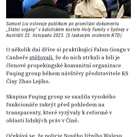
Samuel Liu oslovuje publikum po promítání dokumentu
„Státní orgány“ v katolickém kostele Holy Family v Sydney v
Austrálii 22. listopadu 2025. (S laskavým svolením NTD)
O několik dní dříve si praktikující Falun Gongu v
Canbeře
stěžovali
, že do nich strkali a bili je
členové propekingské komunitní organizace
Fuqing group během návštěvy představitele KS
Číny Zhao Lejiho.
Skupina Fuqing group se snažila vysokého
funkcionáře zakrýt před pohledem na
transparenty, které vyzývaly k reformě v
oblasti lidských práv v Číně.
Očekává se, že policie Nového Jižního Walesu