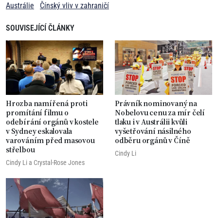
Austrálie
Čínský vliv v zahraničí
SOUVISEJÍCÍ ČLÁNKY
Hrozba namířená proti
Právník nominovaný na
promítání filmu o
Nobelovu cenu za mír čelí
odebírání orgánů v kostele
tlaku i v Austrálii kvůli
v Sydney eskalovala
vyšetřování násilného
varováním před masovou
odběru orgánů v Číně
střelbou
Cindy Li
Cindy Li
a
Crystal-Rose Jones