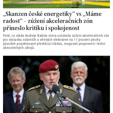
„Skanzen české energetiky“ vs „Máme
radost“ – zúžení akceleračních zón
přineslo kritiku i spokojenost
Poté, co vláda Andreje Babiše včera oznámila zúžení akceleračních zón
pro výstavbu solárních a větrných elektráren na 11 procent plochy
původně projektované předchozí vládou, reagovali proponenti i kritici
obnovitelných zdrojů.