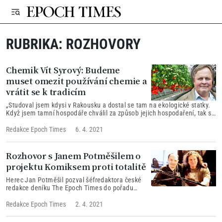
RUBRIKA:
ROZHOVORY
Chemik Vít Syrový: Budeme
muset omezit používání chemie a
vrátit se k tradicím
„Studoval jsem kdysi v Rakousku a dostal se tam na ekologické statky.
Když jsem tamní hospodáře chválil za způsob jejich hospodaření, tak se
divili a říkali, že nedělají nic zvláštního, že to je přece úplně normální
způsob hospodaření, protože takto se choval jejich tatínek, dědeček a
Redakce Epoch Times
6. 4. 2021
další předci,“ vzpomíná chemik.
Rozhovor s Janem Potměšilem o
projektu Komiksem proti totalitě
Herec Jan Potměšil pozval šéfredaktora české
redakce deníku The Epoch Times do pořadu
nazvaného Překvap mě! Řeč byla o
připravovaném komiksovém projektu, který
Redakce Epoch Times
2. 4. 2021
vytvářejí čeští komiksový tvůrci podle
skutečných událostí.