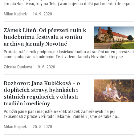
jen otázkou času, kdy na Tchaj-wan pojedou další parlamentní delegace
z EU. Jel jsem na Tchaj-wan primárně za účelem ověření možného
nárůstu tchajwanských investic v České republice a byl jsem naprosto
Milan Kajínek
14. 9. 2020
šokován tím, jak velké investice Tchaj-wan v naší zemi plánuje a že
přípravy na ně jsou již v konečném stádiu.
Zámek Liteň: Od převzetí ruin k
hudebnímu festivalu a vzniku
archivu Jarmily Novotné
Protože náš deník podporuje klasickou hudbu a tradiční umění, navázali
jsme spolupráci s hudebním Festivalem Jarmily Novotné, který se
každoročně odehrává na zámku v Litni.
Zdenka Danková
9. 6. 2020
Rozhovor: Jana Kubíčková – o
doplňcích stravy, bylinkách i
státních regulacích v oblasti
tradiční medicíny
Položili jsme paní magistře několik otázek zaměřených na její
zkušenosti z praxe v Přírodní lékárně. Zaměřili jsme se také na
současnou situaci v oblasti doplňků stravy, kterou ztěžují přibývající
vládní nařízení a regulace. Dotknuli jsme se také situace alternativní
Milan Kajínek
25. 5. 2020
medicíny v ČR, kterou silně potlačuje Ministerstvo zdravotnictví na
popud představitelů takzvané západní medicíny a velkých