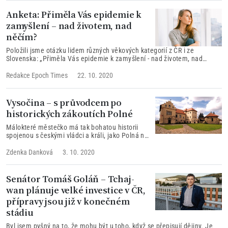
rozhodujícím rozsahu zajišťuje reprodukci, tedy zachování lidského
rodu.
Anketa: Přiměla Vás epidemie k
zamyšlení – nad životem, nad
něčím?
Položili jsme otázku lidem různých věkových kategorií z ČR i ze
Slovenska: „Přiměla Vás epidemie k zamyšlení - nad životem, nad
něčím?“ Zde publikujeme jejich odpovědi.
Redakce Epoch Times
22. 10. 2020
Vysočina – s průvodcem po
historických zákoutích Polné
Málokteré městečko má tak bohatou historii
spojenou s českými vládci a králi, jako Polná na
Vysočině. Když k tomu připočteme židovskou
obec, synagogu a rabínský dům, několik
Zdenka Danková
3. 10. 2020
hřbitovů s významnými zesnulými, hrad a zámek
– není toho málo.
Senátor Tomáš Goláň – Tchaj-
wan plánuje velké investice v ČR,
přípravy jsou již v konečném
stádiu
Byl jsem pyšný na to, že mohu být u toho, když se přepisují dějiny. Je