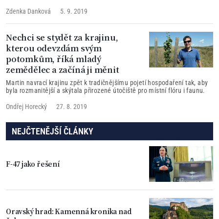
Zdenka Danková
5. 9. 2019
Nechci se stydět za krajinu,
kterou odevzdám svým
potomkům, říká mladý
zemědělec a začíná ji měnit
Martin navrací krajinu zpět k tradičnějšímu pojetí hospodaření tak, aby
byla rozmanitější a skýtala přirozené útočiště pro místní flóru i faunu.
Ondřej Horecký
27. 8. 2019
NEJČTENĚJŠÍ ČLÁNKY
F-47 jako řešení
Oravský hrad: Kamenná kronika nad