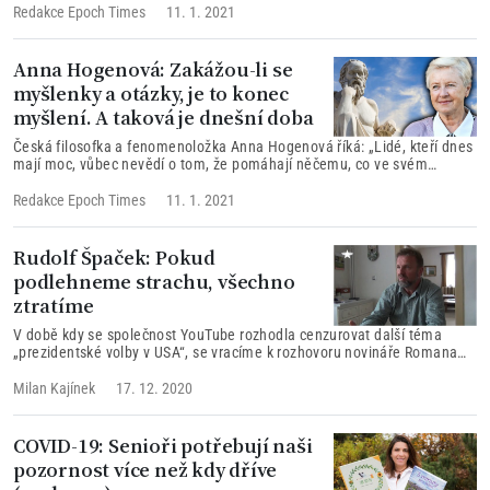
specificky ovlivňujících dění v České republice i
Redakce Epoch Times
11. 1. 2021
ve světě v roce 2021. Napětí mezi znamením
Vodnáře a znamením Býka údajně naznačuje,
že budeme postaveni před rozhodnutí: Být či
Anna Hogenová: Zakážou-li se
mít, sdílet nebo vlastnit, ovlivňovat nebo nechat
myšlenky a otázky, je to konec
plynout? Pozitivní a negativní astrologické
myšlení. A taková je dnešní doba
extrémy v roce 2021.
Česká filosofka a fenomenoložka Anna Hogenová říká: „Lidé, kteří dnes
mají moc, vůbec nevědí o tom, že pomáhají něčemu, co ve svém
důsledku znamená v podstatě odlidšťování, ztrátu vroucnosti, ztrátu
toho, co je pro člověka úplně nejzákladnější, a to je nárok člověka žít ze
Redakce Epoch Times
11. 1. 2021
svého vlastního pramene. Právě proto si lidé dnes tak intenzivně
potřebují kupovat prožitky, zážitky, místo toho, aby dokázali v sobě
samých najít jistotu, která patří jenom jim. Jen tak lze žít opravdově.
Rudolf Špaček: Pokud
Lidem dnes chybí opravdovost.“
podlehneme strachu, všechno
ztratíme
V době kdy se společnost YouTube rozhodla cenzurovat další téma
„prezidentské volby v USA“, se vracíme k rozhovoru novináře Romana
Zahrádky s husitským farářem Mgr. Rudou Špačkem z června 2020.
Farář jednoho dne zjistil, že mu společnost YouTube zrušila účet a
Milan Kajínek
17. 12. 2020
smazala veškerý jeho obsah. Toto smazání proběhlo v rámci „opatření“
proti šíření „nevhodného obsahu“ o současné pandemii wuchanského
koronaviru.
COVID-19: Senioři potřebují naši
pozornost více než kdy dříve