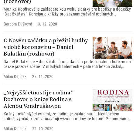
(rozhovor)
Monika Kopřivová je zakladatelkou webu s dárky pro babičky a dědečky
-Babičkářství. Koncipuje knížky pro zaznamenávání rodinných
vzpomínek s cílem rozvíjet mezigenerační vztahy. Poskytla rozhovor o
situaci seniorů v době covidové.
Barbora Dušková
3. 12. 2020
O Novém začátku a přežití hudby
v době koronaviru – Daniel
Bulatkin (rozhovor)
Daniel Bulatkin je v dnešní době nejmladším profesionálním hráčem na
české jazzové scéně. V mladých talentech v patnácti letech získal,
tehdy jako nejmladší soutěžící v historii, třetí místo v soutěži Pianista
roku pořádané firmou Petrof. Zeptali jsme se Daniela jak se daří hudbě
Milan Kajínek
27. 11. 2020
v době epidemie a přísných karanténních opatření, které kultuře vůbec
nepřejí.
„Nejvyšší ctností je rodina.“
Rozhovor o knize Rodina s
Alenou Vondruškovou
Každý určitě slyšel tvrzení, že rodina je základ státu. Není ovšem
jediné, výroků, které zdůrazňují význam rodiny, je hodně. Připomeňme
starořímské „nejvyšší ctností je rodina“ nebo středověké „bez víry není
rodina a bez rodiny víra“. Dnes říkáme, že je základním stavebním
Milan Kajínek
22. 10. 2020
kamenem sociálního systému, zabezpečuje stabilitu společnosti a v