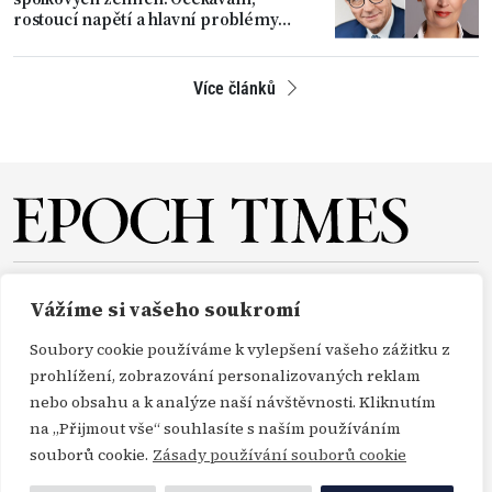
rostoucí napětí a hlavní problémy
země
Více článků
O NÁS
REDAKCE
PŘEDPLATNÉ
PODPORA
Vážíme si vašeho soukromí
DARUJTE
KONTAKT
TISKOVÉ ZPRÁVY
GDPR
Soubory cookie používáme k vylepšení vašeho zážitku z
OBCHODNÍ PODMÍNKY
prohlížení, zobrazování personalizovaných reklam
nebo obsahu a k analýze naší návštěvnosti. Kliknutím
na „Přijmout vše“ souhlasíte s naším používáním
Copyright Epoch Times ČR © 2000-2026
souborů cookie.
Zásady používání souborů cookie
Všechna práva vyhrazena. Publikování nebo další šíření zpráv a fotografií ze zdrojů