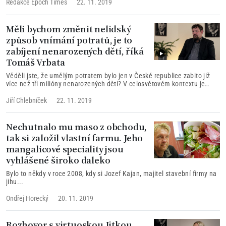
kteří vedou spolek pro autistické děti a dospívající, jejichž případy jsou
Redakce Epoch Times
22. 11. 2019
tak komplikované, že je všude jinde odmítli.
Měli bychom změnit nelidský
způsob vnímání potratů, je to
zabíjení nenarozených dětí, říká
Tomáš Vrbata
Věděli jste, že umělým potratem bylo jen v České republice zabito již
více než tři milióny nenarozených dětí? V celosvětovém kontextu je
celkové číslo mnohonásobně větší, než je známý počet obětí II. světové
války. Některé studie uvádějí, že Evropské obyvatelstvo vymírá. Ve
Jiří Chlebníček
22. 11. 2019
skutečnosti, kdybychom nezabíjeli nenarozené děti, počet obyvatel
Evropy by neustále stoupal.
Nechutnalo mu maso z obchodu,
tak si založil vlastní farmu. Jeho
mangalicové speciality jsou
vyhlášené široko daleko
Bylo to někdy v roce 2008, kdy si Jozef Kajan, majitel stavební firmy na
jihu...
Ondřej Horecký
20. 11. 2019
Rozhovor s virtuoskou Jitkou