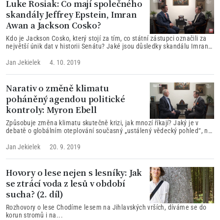
Luke Rosiak: Co mají společného
skandály Jeffrey Epstein, Imran
Awan a Jackson Cosko?
Kdo je Jackson Cosko, který stojí za tím, co státní zástupci označili za
největší únik dat v historii Senátu? Jaké jsou důsledky skandálu Imran
Awan a mimořádného zakrytí této kauzy, které následovalo následně
poté? A jak tyto skandály souvisí s nedávným zatčením miliardáře
Jan Jekielek
4. 10. 2019
Jeffreyho Epsteina?
Narativ o změně klimatu
poháněný agendou politické
kontroly: Myron Ebell
Způsobuje změna klimatu skutečně krizi, jak mnozí říkají? Jaký je v
debatě o globálním oteplování současný „ustálený vědecký pohled“, na
kterém se většina vědců shoduje, a co přesně je předmětem sporu? Jak
ovlivní změna klimatu prezidentské volby v USA v roce 2020?
Jan Jekielek
20. 9. 2019
Hovory o lese nejen s lesníky: Jak
se ztrácí voda z lesů v období
sucha? (2. díl)
Rozhovory o lese Chodíme lesem na Jihlavských vrších, díváme se do
korun stromů i na...