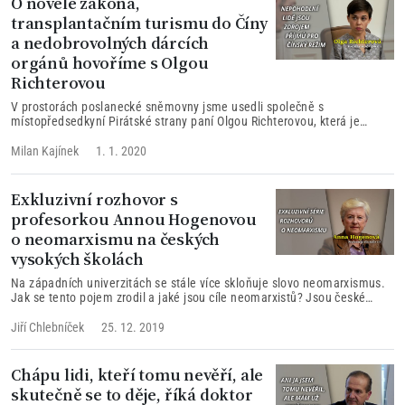
O novele zákona,
transplantačním turismu do Číny
a nedobrovolných dárcích
orgánů hovoříme s Olgou
Richterovou
V prostorách poslanecké sněmovny jsme usedli společně s
místopředsedkyní Pirátské strany paní Olgou Richterovou, která je
jednou z navrhovatelů novely transplantačního zákona. Zajímalo nás,
proč by mělo dojít k novele transplantačního zákona, jaký je důvod pro
Milan Kajínek
1. 1. 2020
znepokojení z transplantační turistiky do Číny a jak se průběh jednání o
novele vyvíjí...
Exkluzivní rozhovor s
profesorkou Annou Hogenovou
o neomarxismu na českých
vysokých školách
Na západních univerzitách se stále více skloňuje slovo neomarxismus.
Jak se tento pojem zrodil a jaké jsou cíle neomarxistů? Jsou české
vysoké školy v ohrožení neomarxismu nebo lze říci, že se pouze
otevírají novému pojetí „svobody“? Na tato a další témata jsme se ptali
Jiří Chlebníček
25. 12. 2019
profesorky Karlovy univerzity paní Anny Hogenové.
Chápu lidi, kteří tomu nevěří, ale
skutečně se to děje, říká doktor