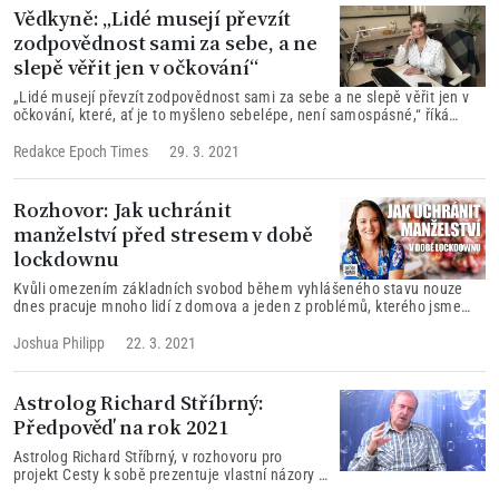
Vědkyně: „Lidé musejí převzít
zodpovědnost sami za sebe, a ne
slepě věřit jen v očkování“
„Lidé musejí převzít zodpovědnost sami za sebe a ne slepě věřit jen v
očkování, které, ať je to myšleno sebelépe, není samospásné,“ říká
vědkyně Irena Koutná, v rozhovoru proSeznam zprávy. Docentka Koutná
již více než rok vede brněnský tým vědců v laboratořích Centra
Redakce Epoch Times
29. 3. 2021
buněčného a tkáňového inženýrství Fakultní nemocnice u sv. Anny a
Lékařské fakulty Masarykovy univerzity.
Rozhovor: Jak uchránit
manželství před stresem v době
lockdownu
Kvůli omezením základních svobod během vyhlášeného stavu nouze
dnes pracuje mnoho lidí z domova a jeden z problémů, kterého jsme
svědky, je, že v manželstvích se objevuje hodně napětí, nejenom v
manželstvích, ale obecně ve vztazích. Kimberley Holmesová, která je
Joshua Philipp
22. 3. 2021
předsedkyní organizace Marriage Helper (Pomoc v manželství), radí jak
si uchránit manželství v době karantény.
Astrolog Richard Stříbrný:
Předpověď na rok 2021
Astrolog Richard Stříbrný, v rozhovoru pro
projekt Cesty k sobě prezentuje vlastní názory a
vyhodnocení nejvýznamnějších konstelací