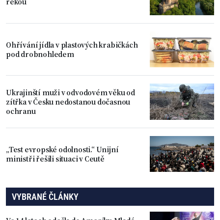
řekou
Ohřívání jídla v plastových krabičkách
pod drobnohledem
Ukrajinští muži v odvodovém věku od
zítřka v Česku nedostanou dočasnou
ochranu
„Test evropské odolnosti.“ Unijní
ministři řešili situaci v Ceutě
VYBRANÉ ČLÁNKY