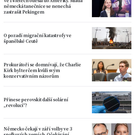
Ve 14 letech odešla do Ameriky. Mladá
německá tanečnice se nenechá
zastrašit Pekingem
O pozadí migrační katastrofy ve
španělské Ceutě
Prokurátoři se domnívají, že Charlie
Kirk byl terčem kvůli svým
konzervativním názorům
Přinese perovskit další solární
„revoluci“?
Německo čekají v září volby ve 3
spolkových zemích. Očekávání,