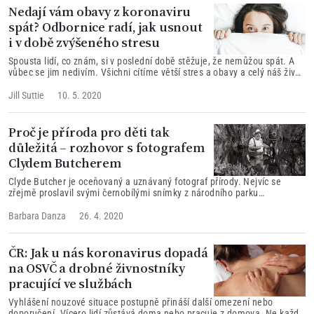
farmaceutických společností...
Nedají vám obavy z koronaviru
spát? Odbornice radí, jak usnout
i v době zvýšeného stresu
Spousta lidí, co znám, si v poslední době stěžuje, že nemůžou spát. A
vůbec se jim nedivím. Všichni cítíme větší stres a obavy a celý náš život
je najednou obrácený vzhůru nohama. COVID-19 nás v noci budí.
Jill Suttie
10. 5. 2020
Proč je příroda pro děti tak
důležitá – rozhovor s fotografem
Clydem Butcherem
Clyde Butcher je oceňovaný a uznávaný fotograf přírody. Nejvíc se
zřejmě proslavil svými černobílými snímky z národního parku
Everglades na Floridě.
Barbara Danza
26. 4. 2020
ČR: Jak u nás koronavirus dopadá
na OSVČ a drobné živnostníky
pracující ve službách
Vyhlášení nouzové situace postupně přináší další omezení nebo
doporučení. Vícero lidí zůstává doma nebo pracuje z domova. Ne každý