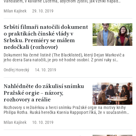
Vandasem, v kavárně Lucerna, abychom zjistili, jak vznikl nápad
přenést tento zajímavý příběh do filmu, který nasadil velice vysokou
laťku a přišel s kvalitní ručně malovanou 2D animací a jehož natáčení
Milan Kajínek
29. 10. 2019
trvalo dlouhých pět let.
Srbští filmaři natočili dokument
o praktikách čínské vlády v
Srbsku. Premiéry se málem
nedočkali (rozhovor)
Dokument Na černé listině (The Blacklisted), který Dejan Markovič a
jeho dcera Sara natočili, je pro ně hodně osobní. Z první ruky si
vyzkoušeli, jaké to je ocitnout se v hledáčku tajné policie a co obnáší
vystát si nátlak státních složek.
Ondřej Horecký
14. 10. 2019
Nahlédněte do zákulisí snímku
Pražské orgie – názory,
rozhovory a reálie
Rozhovory s režisérkou a herci snímku Pražské orgie na motivy knihy
Philipa Rotha. Ruská herečka Ksenia Rappoport říká, že v současném
Rusku probíhá proces hermetického uzavření. „Postupně vyrůstají různé
zdi, nejprve nízké ploty a když se otočíš, tak už ti zeď sahá k pasu a
Milan Kajínek
10. 10. 2019
najednou přes tu zeď už nevidíš vůbec nic.“