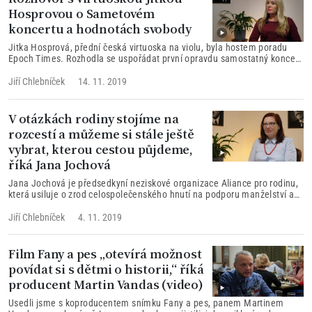
Hosprovou o Sametovém
koncertu a hodnotách svobody
Jitka Hosprová, přední česká virtuoska na violu, byla hostem poradu
Epoch Times. Rozhodla se uspořádat první opravdu samostatný koncert
v ČR jako hudební poctu k výročí sametové revoluce. Pozvali jsme Jitku
Hosprovou do našeho studia, abychom se jí zeptali především na to, co
Jiří Chlebníček
14. 11. 2019
vedlo k uspořádání Sametového koncertu, na její osobní hodnoty a
motivaci.
V otázkách rodiny stojíme na
rozcestí a můžeme si stále ještě
vybrat, kterou cestou půjdeme,
říká Jana Jochová
Jana Jochová je předsedkyní neziskové organizace Aliance pro rodinu,
která usiluje o zrod celospolečenského hnutí na podporu manželství a
rodiny. V rozhovoru jsme se zaměřili na základní, palčivé a někdy
kontroverzní či dokonce "výbušné" otázky dnešní doby týkající se rodiny,
Jiří Chlebníček
4. 11. 2019
manželství, pohlaví a nově vzniklých progresivních proudů a genderové
ideologie.
Film Fany a pes „otevírá možnost
povídat si s dětmi o historii,“ říká
producent Martin Vandas (video)
Usedli jsme s koproducentem snímku Fany a pes, panem Martinem