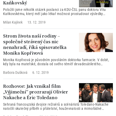
Kaňkovský
Položili jsme několik otázek poslanci za KDU-ČSL panu doktoru Vítu
Kaňkovskému, který měl jako lékař možnost prostudovat výsledky
vyšetřování případů zneužívání politických vězňů a vězňů svědomí v
Čínské lidové republice jako nedobrovolných dárců orgánů.
Milan Kajínek
13. 12. 2019
Strom života naší rodiny –
společně strávený čas nic
nenahradí, říká spisovatelka
Monika Kopřivová
Monika Kopřivová je původním povoláním doktorka farmacie. V době,
kdy byla na mateřské, dostala od svého téměř devadesátiletého
dědečka sepsané paměti.
Barbora Dušková
6. 12. 2019
Rozhovor: Jak vznikal film
„Výjimeční“ prozrazují Olivier
Nakache a Éric Toledano
Sehraná francouzská dvojice režisérů a scénáristů Toledano-Nakache
natočili skutečný příběh o přátelství, houževnatosti a mimořádné
obětavosti. V rozhovoru vysvětlují jak vznikal snímek o osudech lidí,