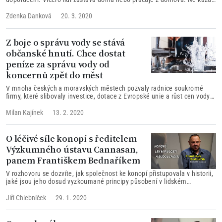
však může ve své profesi vydělávat. Zeptali jsme se několika drobných
živnostníků z oboru služeb, jak prožívají nastalou situaci a jak se jim jeví
Zdenka Danková
20. 3. 2020
vyhlídky do budoucna.
Z boje o správu vody se stává
občanské hnutí. Chce dostat
peníze za správu vody od
koncernů zpět do měst
V mnoha českých a moravských městech pozvaly radnice soukromé
firmy, které slibovaly investice, dotace z Evropské unie a růst cen vody
pouze o výši inflace, aby spravovaly vodovody a kanalizace. Jak to
dopadlo v praxi...
Milan Kajínek
13. 2. 2020
O léčivé síle konopí s ředitelem
Výzkumného ústavu Cannasan,
panem Františkem Bednaříkem
V rozhovoru se dozvíte, jak společnost ke konopí přistupovala v historii,
jaké jsou jeho dosud vyzkoumané principy působení v lidském
organismu a jaká je v současnosti dostupnost konopí v našem
medicínském systému.
Jiří Chlebníček
29. 1. 2020