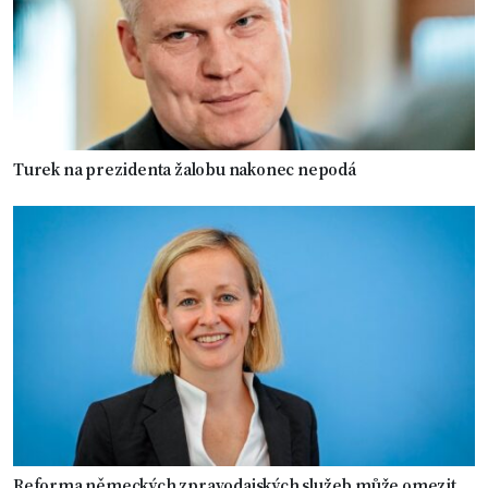
Turek na prezidenta žalobu nakonec nepodá
Reforma německých zpravodajských služeb může omezit