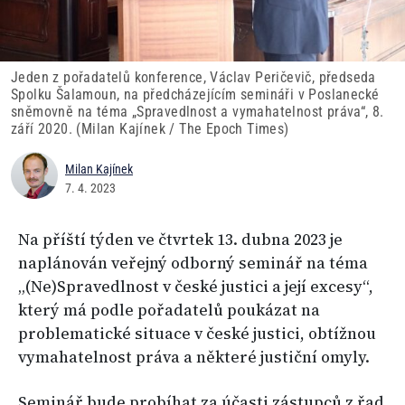
Jeden z pořadatelů konference, Václav Peričevič, předseda
Spolku Šalamoun, na předcházejícím semináři v Poslanecké
sněmovně na téma „Spravedlnost a vymahatelnost práva“, 8.
září 2020. (Milan Kajínek / The Epoch Times)
Milan Kajínek
7. 4. 2023
Na příští týden ve čtvrtek 13. dubna 2023 je
naplánován veřejný odborný seminář na téma
„(Ne)Spravedlnost v české justici a její excesy“,
který má podle pořadatelů poukázat na
problematické situace v české justici, obtížnou
vymahatelnost práva a některé justiční omyly.
Seminář bude probíhat za účasti zástupců z řad