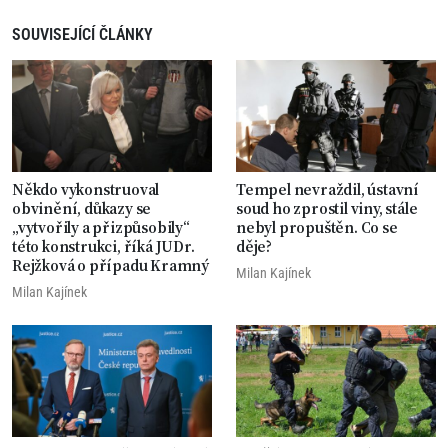
SOUVISEJÍCÍ ČLÁNKY
Někdo vykonstruoval
Tempel nevraždil, ústavní
obvinění, důkazy se
soud ho zprostil viny, stále
„vytvořily a přizpůsobily“
nebyl propuštěn. Co se
této konstrukci, říká JUDr.
děje?
Rejžková o případu Kramný
Milan Kajínek
Milan Kajínek