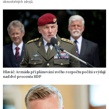
obnovitelných zdrojů.
Hlaváč: Armáda při plánování svého rozpočtu počítá s výdaji
nad dvě procenta HDP