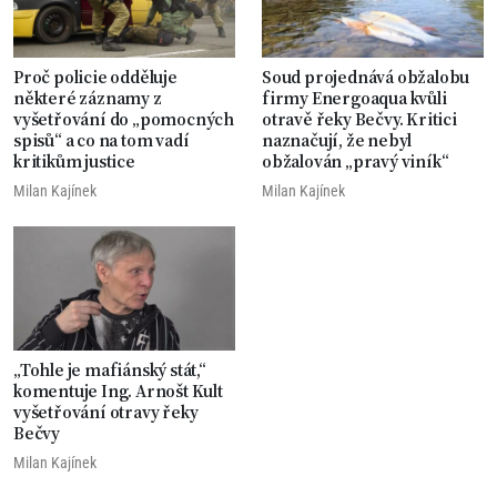
Proč policie odděluje
Soud projednává obžalobu
některé záznamy z
firmy Energoaqua kvůli
vyšetřování do „pomocných
otravě řeky Bečvy. Kritici
spisů“ a co na tom vadí
naznačují, že nebyl
kritikům justice
obžalován „pravý viník“
Milan Kajínek
Milan Kajínek
„Tohle je mafiánský stát,“
komentuje Ing. Arnošt Kult
vyšetřování otravy řeky
Bečvy
Milan Kajínek