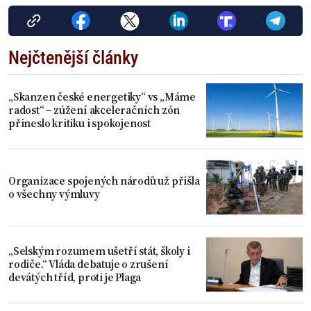
Nejčtenější články
„Skanzen české energetiky“ vs „Máme
radost“ – zúžení akceleračních zón
přineslo kritiku i spokojenost
Organizace spojených národů už přišla
o všechny výmluvy
„Selským rozumem ušetří stát, školy i
rodiče.“ Vláda debatuje o zrušení
devátých tříd, proti je Plaga