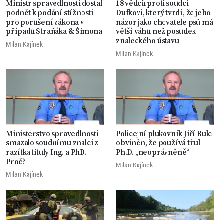
Ministr spravedlnosti dostal
18 vědců proti soudci
podnět k podání stížnosti
Dufkovi, který tvrdí, že jeho
pro porušení zákona v
názor jako chovatele psů má
případu Straňáka & Šimona
větší váhu než posudek
znaleckého ústavu
Milan Kajínek
Milan Kajínek
Ministerstvo spravedlnosti
Policejní plukovník Jiří Rulc
smazalo soudnímu znalci z
obviněn, že používá titul
razítka tituly Ing. a PhD.
Ph.D. „neoprávněně“
Proč?
Milan Kajínek
Milan Kajínek