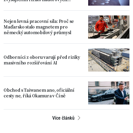
onemocnění
Nejen levná pracovní síla: Proč se
Maďarsko stalo magnetem pro
německý automobilový průmysl
Odborníci z oboru varují před riziky
masivního rozšiřování AI
Obchod s Taiwanem ano, oficiální
cesty ne, říká Okamura v Číně
Více článků