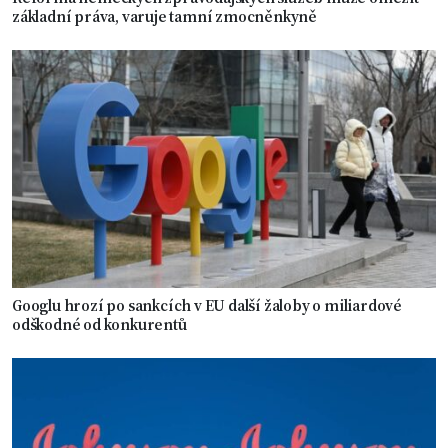
základní práva, varuje tamní zmocněnkyně
Googlu hrozí po sankcích v EU další žaloby o miliardové
odškodné od konkurentů