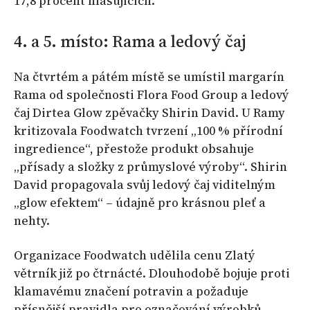
17,8 procent hlasujících.
4. a 5. místo: Rama a ledový čaj
Na čtvrtém a pátém místě se umístil margarín
Rama od společnosti Flora Food Group a ledový
čaj Dirtea Glow zpěvačky Shirin David. U Ramy
kritizovala Foodwatch tvrzení „100 % přírodní
ingredience“, přestože produkt obsahuje
„přísady a složky z průmyslové výroby“. Shirin
David propagovala svůj ledový čaj viditelným
„glow efektem“ – údajně pro krásnou pleť a
nehty.
Organizace Foodwatch udělila cenu Zlatý
větrník již po čtrnácté. Dlouhodobě bojuje proti
klamavému značení potravin a požaduje
přísnější pravidla pro označování výrobků.