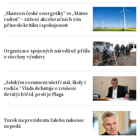
„Skanzen české energetiky“ vs „Máme
radost“ – zúžení akceleračních zón
přineslo kritiku i spokojenost
Organizace spojených národů už přišla
o všechny výmluvy
„Selským rozumem ušetří stát, školy i
rodiče.“ Vláda debatuje o zrušení
devátých tříd, proti je Plaga
Turek na prezidenta žalobu nakonec
nepodá