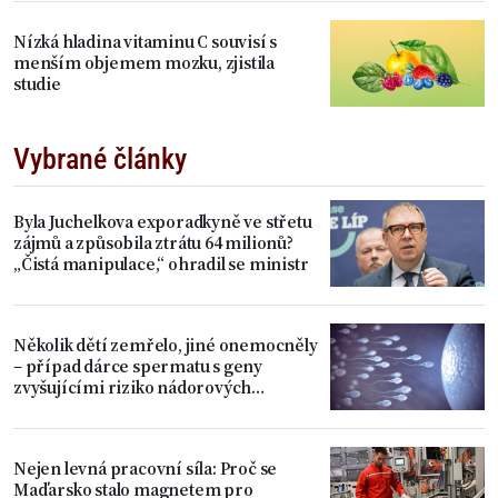
Nízká hladina vitaminu C souvisí s
menším objemem mozku, zjistila
studie
Vybrané články
Byla Juchelkova exporadkyně ve střetu
zájmů a způsobila ztrátu 64 milionů?
„Čistá manipulace,“ ohradil se ministr
Několik dětí zemřelo, jiné onemocněly
– případ dárce spermatu s geny
zvyšujícími riziko nádorových
onemocnění
Nejen levná pracovní síla: Proč se
Maďarsko stalo magnetem pro