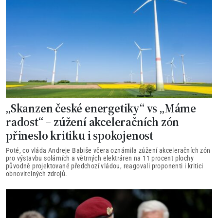
„Skanzen české energetiky“ vs „Máme
radost“ – zúžení akceleračních zón
přineslo kritiku i spokojenost
Poté, co vláda Andreje Babiše včera oznámila zúžení akceleračních zón
pro výstavbu solárních a větrných elektráren na 11 procent plochy
původně projektované předchozí vládou, reagovali proponenti i kritici
obnovitelných zdrojů.