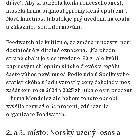
dříve“. Aby si udržela konkurenceschopnost,
musela firma přijmout „promyšlená opatření“.
Nová hmotnost tabulek je prý uvedena na obalu
a zákazníci jsou informováni.
Foodwatch ale kritizuje, že změna množství není
dostatečně viditelně označena. „Na přední
straně obalu je sice uvedeno ‚90 g‘, ale kvůli
papírovým chlopním si toho člověk v regálu
často vůbec nevšimne.“ Podle údajů Spolkového
statistického úřadu vzrostly ceny čokolády mezi
začátkem roku 2024 a 2025 zhruba o osm procent
– firma Mondelez ale během tohoto období
zvýšila ceny až o 64 procent, zdůraznila
organizace Foodwatch.
2. a 3. místo: Norský uzený losos a