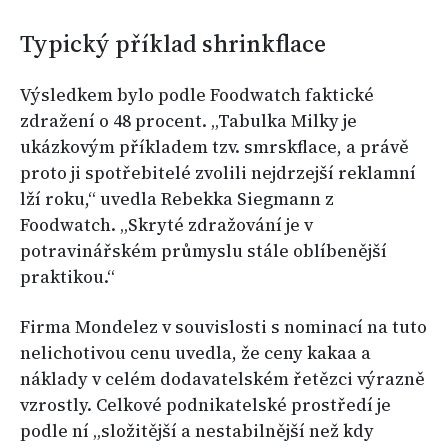
Typický příklad shrinkflace
Výsledkem bylo podle Foodwatch faktické
zdražení o 48 procent. „Tabulka Milky je
ukázkovým příkladem tzv. smrskflace, a právě
proto ji spotřebitelé zvolili nejdrzejší reklamní
lží roku,“ uvedla Rebekka Siegmann z
Foodwatch. „Skryté zdražování je v
potravinářském průmyslu stále oblíbenější
praktikou.“
Firma Mondelez v souvislosti s nominací na tuto
nelichotivou cenu uvedla, že ceny kakaa a
náklady v celém dodavatelském řetězci výrazně
vzrostly. Celkové podnikatelské prostředí je
podle ní „složitější a nestabilnější než kdy