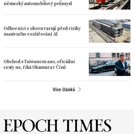
německý automobilový průmysl
Odborníci z oboru varují před riziky
masivního rozšiřování AI
Obchod s Taiwanem ano, oficiální
cesty ne, říká Okamura v Číně
Více článků