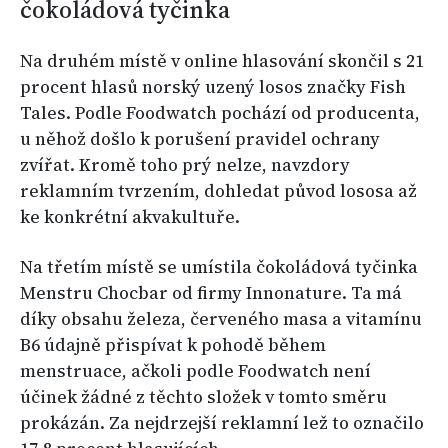
čokoládová tyčinka
Na druhém místě v online hlasování skončil s 21
procent hlasů norský uzený losos značky Fish
Tales. Podle Foodwatch pochází od producenta,
u něhož došlo k porušení pravidel ochrany
zvířat. Kromě toho prý nelze, navzdory
reklamním tvrzením, dohledat původ lososa až
ke konkrétní akvakultuře.
Na třetím místě se umístila čokoládová tyčinka
Menstru Chocbar od firmy Innonature. Ta má
díky obsahu železa, červeného masa a vitamínu
B6 údajně přispívat k pohodě během
menstruace, ačkoli podle Foodwatch není
účinek žádné z těchto složek v tomto směru
prokázán. Za nejdrzejší reklamní lež to označilo