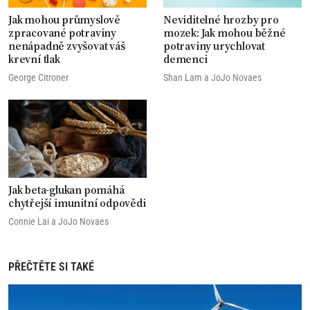
Jak mohou průmyslově
Neviditelné hrozby pro
zpracované potraviny
mozek: Jak mohou běžné
nenápadně zvyšovat váš
potraviny urychlovat
krevní tlak
demenci
George Citroner
Shan Lam
a
JoJo Novaes
Jak beta-glukan pomáhá
chytřejší imunitní odpovědi
Connie Lai
a
JoJo Novaes
PŘEČTĚTE SI TAKÉ